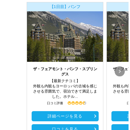
【1日目】バンフ
ザ・フェアモント・バンフ・スプリン
ザ・フェ
グス
【最新クチコミ】
外観も内観もヨーロッパの古城を感じ
外観も内
させる雰囲気で、宿泊できて満足しま
させる雰
した。ホテル...
口コミ評価
口
詳細ページを見る
口コミを見る