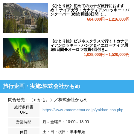
《ひとり旅》初めてのカナダ旅行におすす
め！ ナイアガラ・カナディアンロッキー・バ
ンクーバー 3都市周遊8日間（...
684,000円～1,216,000円
《ひとり旅》ビジネスクラスで行く！カナデ
ィアンロッキー・バンフ＆イエローナイフ周
遊8日間◆オーロラ観賞4回付き...
1,028,000円～1,520,000円
旅行企画・実施:株式会社かもめ
問合せ先：（ｅかも。）／株式会社かもめ
旅行条件書
https://www.kamometour.co.jp/yakkan_top.php
URL
月～金曜日：10:00～18:00
営業時間
土・日・祝日・年末年始
休日