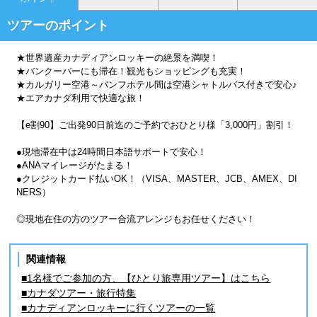
ツアーのポイント
★世界遺産カナディアンロッキーの絶景を満喫！
★バンクーバーにも滞在！観光もショッピングも充実！
★カルガリー空港～バンフホテル間は空港シャトルバス付きで安心♪
★エアカナダ利用で快適な旅！
【e割90】ご出発90日前迄のご予約でおひとり様「3,000円」割引！
●現地滞在中は24時間日本語サポートで安心！
●ANAマイレージがたまる！
●クレジットカード払いOK！（VISA、MASTER、JCB、AMEX、DI
NERS）
◎現地在住の方のツアー合流アレンジもお任せください！
関連情報
■1名様でご参加の方、【ひとり旅専用ツアー】はこちら
■カナダツアー・旅行特集
■カナディアンロッキーに行くツアーの一覧