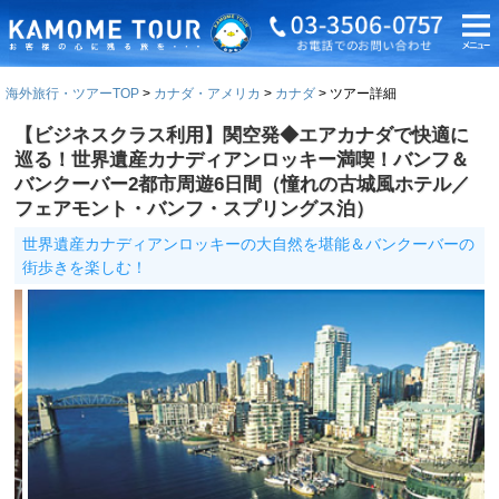
海外旅行・ツアーTOP
カナダ・アメリカ
カナダ
ツアー詳細
【ビジネスクラス利用】関空発◆エアカナダで快適に
巡る！世界遺産カナディアンロッキー満喫！バンフ＆
バンクーバー2都市周遊6日間（憧れの古城風ホテル／
フェアモント・バンフ・スプリングス泊）
世界遺産カナディアンロッキーの大自然を堪能＆バンクーバーの
街歩きを楽しむ！