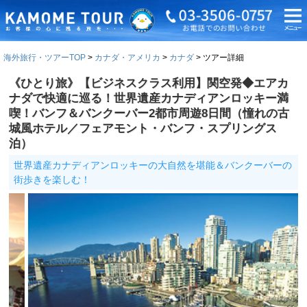
海外旅行・ツアーTOP
カナダ・アメリカ
カナダ
ツアー詳細
《ひとり旅》【ビジネスクラス利用】関空発◆エアカ
ナダで快適に巡る！世界遺産カナディアンロッキー満
喫！バンフ＆バンクーバー2都市周遊8日間（憧れの古
城風ホテル／フェアモント・バンフ・スプリングス
泊）
世界遺産カナディアンロッキーの大自然を堪能＆バンクーバーの
街歩きを楽しむ！