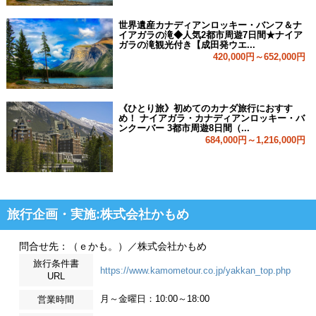
世界遺産カナディアンロッキー・バンフ＆ナ
イアガラの滝◆人気2都市周遊7日間★ナイア
ガラの滝観光付き【成田発ウエ...
420,000円～652,000円
《ひとり旅》初めてのカナダ旅行におすす
め！ ナイアガラ・カナディアンロッキー・バ
ンクーバー 3都市周遊8日間（...
684,000円～1,216,000円
旅行企画・実施:株式会社かもめ
問合せ先：（ｅかも。）／株式会社かもめ
旅行条件書
https://www.kamometour.co.jp/yakkan_top.php
URL
月～金曜日：10:00～18:00
営業時間