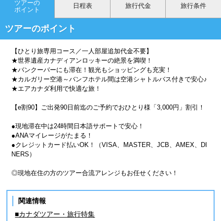
ツアーの
日程表
旅行代金
旅行条件
ポイント
ツアーのポイント
【ひとり旅専用コース／一人部屋追加代金不要】
★世界遺産カナディアンロッキーの絶景を満喫！
★バンクーバーにも滞在！観光もショッピングも充実！
★カルガリー空港～バンフホテル間は空港シャトルバス付きで安心♪
★エアカナダ利用で快適な旅！
【e割90】ご出発90日前迄のご予約でおひとり様「3,000円」割引！
●現地滞在中は24時間日本語サポートで安心！
●ANAマイレージがたまる！
●クレジットカード払いOK！（VISA、MASTER、JCB、AMEX、DI
NERS）
◎現地在住の方のツアー合流アレンジもお任せください！
関連情報
■カナダツアー・旅行特集