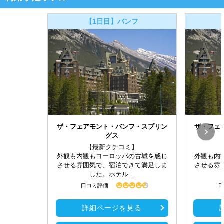
【1日目】バンフ
ザ・フェアモント・バンフ・スプリン
ザ・フェ
グス
【最新クチコミ】
外観も内観もヨーロッパの古城を感じ
外観も内
させる雰囲気で、宿泊できて満足しま
させる雰
した。ホテル...
口コミ評価
口
詳細ページを見る