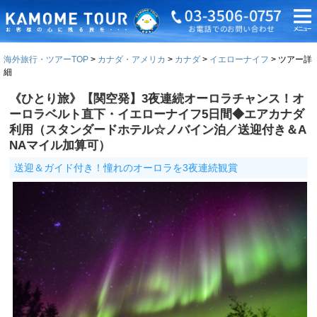
海外旅行・ツアーTOP
カナダ・アメリカ
カナダ
イエローナイフ
ツアー詳
細
《ひとり旅》【関空発】3夜連続オーロラチャンス！オ
ーロラベルト直下・イエローナイフ5日間◆エアカナダ
利用（スタンダードホテル☆ノバイン泊／送迎付き＆A
NAマイル加算可）
送迎＆ガイド付き！憧れのオーロラを3夜連続観賞