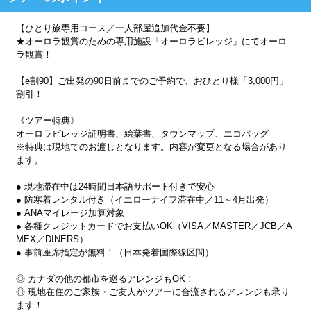
【ひとり旅専用コース／一人部屋追加代金不要】
★オーロラ観賞のための専用施設「オーロラビレッジ」にてオーロ
ラ観賞！
【e割90】ご出発の90日前までのご予約で、おひとり様「3,000円」
割引！
《ツアー特典》
オーロラビレッジ証明書、絵葉書、タウンマップ、エコバッグ
※特典は現地でのお渡しとなります。内容が変更となる場合があり
ます。
● 現地滞在中は24時間日本語サポート付きで安心
● 防寒着レンタル付き（イエローナイフ滞在中／11～4月出発）
● ANAマイレージ加算対象
● 各種クレジットカードでお支払いOK（VISA／MASTER／JCB／A
MEX／DINERS）
● 事前座席指定が無料！（日本発着国際線区間）
◎ カナダの他の都市を巡るアレンジもOK！
◎ 現地在住のご家族・ご友人がツアーに合流されるアレンジも承り
ます！