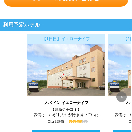
利用予定ホテル
【1日目】イエローナイフ
【2
ノバ イン イエローナイフ
ノバ
【最新クチコミ】
設備は古いが手入れが行き届いていた
設備は古
口コミ評価
口