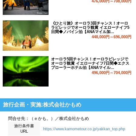
476,000円～708,000円
《ひとり旅》オーロラ3回チャンス！オーロ
ラビレッジでオーロラ観賞 イエローナイフ5
日間◆ノバイン泊【ANAマイル加...
448,000円～696,000円
オーロラ5回チャンス！オーロラビレッジで
オーロラ観賞 イエローナイフ7日間◆エクス
プローラーホテル泊【ANAマイル...
496,000円～704,000円
旅行企画・実施:株式会社かもめ
問合せ先：（ｅかも。）／株式会社かもめ
旅行条件書
https://www.kamometour.co.jp/yakkan_top.php
URL