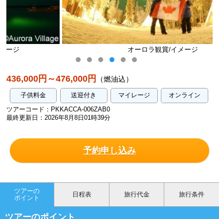
オーロラ観賞/イメージ
436,000円～476,000円
（燃油込）
子供料金
送迎付き
マイレージ
オンライン
ツアーコード：PKKACCA-006ZAB0
最終更新日：2026年8月8日01時39分
予約申し込み
ツアーの
日程表
旅行代金
旅行条件
ポイント
ツアーのポイント