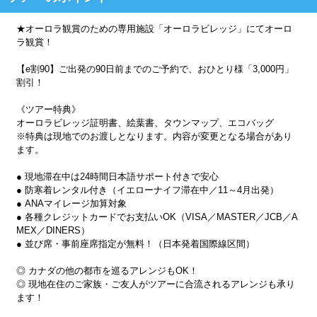
★オーロラ観賞のための専用施設「オーロラビレッジ」にてオーロ
ラ観賞！
【e割90】ご出発の90日前までのご予約で、おひとり様「3,000円」
割引！
《ツアー特典》
オーロラビレッジ証明書、絵葉書、タウンマップ、エコバッグ
※特典は現地でのお渡しとなります。内容が変更となる場合があり
ます。
● 現地滞在中は24時間日本語サポート付きで安心
● 防寒着レンタル付き（イエローナイフ滞在中／11～4月出発）
● ANAマイレージ加算対象
● 各種クレジットカードでお支払いOK（VISA／MASTER／JCB／A
MEX／DINERS）
● 並び席・事前座席指定が無料！（日本発着国際線区間）
◎ カナダの他の都市を巡るアレンジもOK！
◎ 現地在住のご家族・ご友人がツアーに合流されるアレンジも承り
ます！