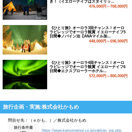
き！（イエローナイフはスタイリッ...
476,000円～708,000円
《ひとり旅》オーロラ3回チャンス！オーロ
ラビレッジでオーロラ観賞 イエローナイフ5
日間◆ノバイン泊【ANAマイル加...
448,000円～696,000円
《ひとり旅》オーロラ4回チャンス！オーロ
ラビレッジでオーロラ観賞 イエローナイフ6
日間◆エクスプローラーホテル...
572,000円～800,000円
旅行企画・実施:株式会社かもめ
問合せ先：（ｅかも。）／株式会社かもめ
旅行条件書
https://www.kamometour.co.jp/yakkan_top.php