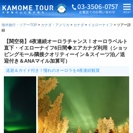
海外旅行・ツアーTOP
カナダ・アメリカ
カナダ
イエローナイフ
ツアー詳
細
【関空発】4夜連続オーロラチャンス！オーロラベルト
直下・イエローナイフ6日間◆エアカナダ利用（ショッ
ピングモール隣接クオリティーイン＆スイーツ泊／送
迎付き＆ANAマイル加算可）
送迎＆ガイド付き！憧れのオーロラを4夜連続観賞