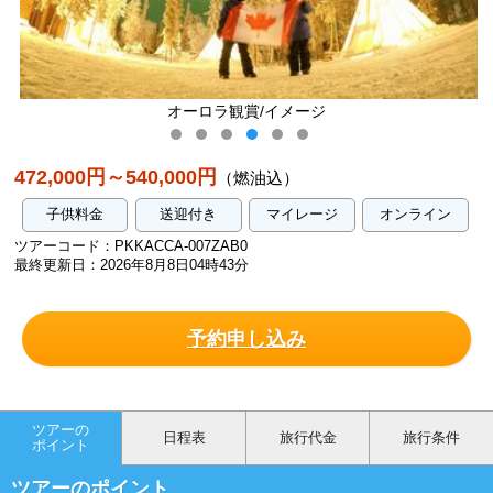
オーロラ観賞/イメージ
472,000円～540,000円
（燃油込）
子供料金
送迎付き
マイレージ
オンライン
ツアーコード：PKKACCA-007ZAB0
最終更新日：2026年8月8日04時43分
予約申し込み
ツアーの
日程表
旅行代金
旅行条件
ポイント
ツアーのポイント