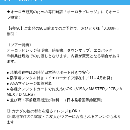
★オーロラ観賞のための専用施設「オーロラビレッジ」にてオーロ
ラ観賞！
【e割90】ご出発の90日前までのご予約で、おひとり様「3,000円」
割引！
《ツアー特典》
オーロラビレッジ証明書、絵葉書、タウンマップ、エコバッグ
※特典は現地でのお渡しとなります。内容が変更となる場合があり
ます。
● 現地滞在中は24時間日本語サポート付きで安心
● 防寒着レンタル付き（イエローナイフ滞在中／11～4月出発）
● ANAマイレージ加算対象
● 各種クレジットカードでお支払いOK（VISA／MASTER／JCB／A
MEX／DINERS）
● 並び席・事前座席指定が無料！（日本発着国際線区間）
◎ カナダの他の都市を巡るアレンジもOK！
◎ 現地在住のご家族・ご友人がツアーに合流されるアレンジも承り
ます！