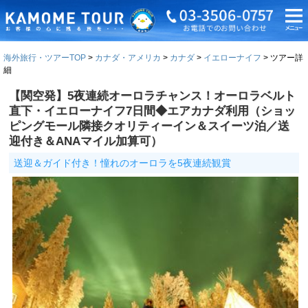
海外旅行・ツアーTOP
カナダ・アメリカ
カナダ
イエローナイフ
ツアー詳
細
【関空発】5夜連続オーロラチャンス！オーロラベルト
直下・イエローナイフ7日間◆エアカナダ利用（ショッ
ピングモール隣接クオリティーイン＆スイーツ泊／送
迎付き＆ANAマイル加算可）
送迎＆ガイド付き！憧れのオーロラを5夜連続観賞