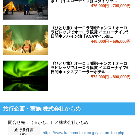
き！（イエローナイフはスタイリッ...
476,000円～708,000円
《ひとり旅》オーロラ3回チャンス！オーロ
ラビレッジでオーロラ観賞 イエローナイフ5
日間◆ノバイン泊【ANAマイル加...
448,000円～696,000円
《ひとり旅》オーロラ4回チャンス！オーロ
ラビレッジでオーロラ観賞 イエローナイフ6
日間◆エクスプローラーホテル...
572,000円～800,000円
旅行企画・実施:株式会社かもめ
問合せ先：（ｅかも。）／株式会社かもめ
旅行条件書
https://www.kamometour.co.jp/yakkan_top.php