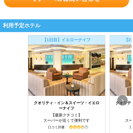
利用予定ホテル
【1日目】イエローナイフ
【2
クオリティ・イン＆スイーツ・イエロ
クオリテ
ーナイフ
【最新クチコミ】
スーパーが近くて便利です
スー
口コミ評価
口