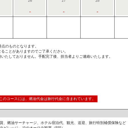
26
27
28
-
-
-
2:00時点のものとなります。
なることがありますのでご了承ください。
動いたしておりません。手配完了後、担当者よりご連絡いたします。
このコースには、燃油代金は旅行代金に含まれています。
賃、燃油サーチャージ、ホテル宿泊代、観光、送迎、旅行特別補償保険など
ラビレッジ」でのオーロラ観賞（5回）