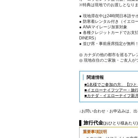
※特典は現地でのお渡しとなり
● 現地滞在中は24時間日本語サ
● 防寒着レンタル付き（イエロ
● ANAマイレージ加算対象
● 各種クレジットカードでお支払い
DINERS）
● 並び席・事前座席指定が無料
◎ カナダの他の都市を巡るアレ
◎ 現地在住のご家族・ご友人が
関連情報
■1名様でご参加の方、【ひ
■イエローナイフツアー・旅
■カナダ・イエローナイフ新
↓お問い合わせ・お申込みは、
旅行代金
(おひとり様あたり)
重要事項説明