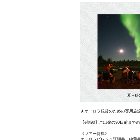
夏～秋
★オーロラ観賞のための専用施
【e割90】ご出発の90日前まで
《ツアー特典》
オーロラビレッジ証明書、絵葉