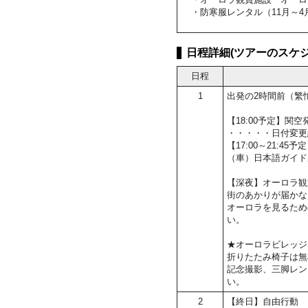
・防寒服レンタル（11月～4
日程詳細(ツアーのスケジ
日程
1
出発の2時間前（繁
【18:00予定】
・・・・・日付変更
【17:00～21:4
（車）日本語ガイド
【深夜】オーロラ観
街のあかりが届かな
オーロラを見るため
い。
★オーロラビレッジ
折りたたみ椅子は無
記念撮影、三脚レン
い。
2
【終日】自由行動