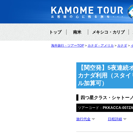
トップ
南米
メキシコ・カリブ
海外旅行・ツアーTOP
カナダ・アメリカ
カナダ
【関空発】5夜連続
カナダ利用（スタイ
ル加算可）
四つ星クラス・シャトー
ツアーコード：
PKKACCA-007ZA
旅行代金
日程詳細