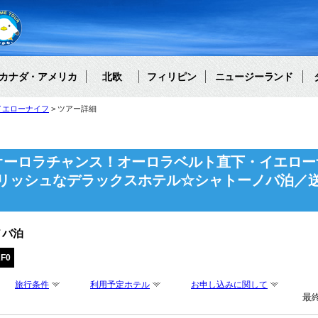
カナダ・アメリカ
北欧
フィリピン
ニュージーランド
イエローナイフ
ツアー詳細
オーロラチャンス！オーロラベルト直下・イエロー
リッシュなデラックスホテル☆シャトーノバ泊／送
ノバ泊
F0
旅行条件
利用予定ホテル
お申し込みに関して
最終