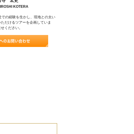
古寺 宏史
IROSHI KOTERA
社での経験を生かし、現地との太い
いただけるツアーを企画していま
任せください。