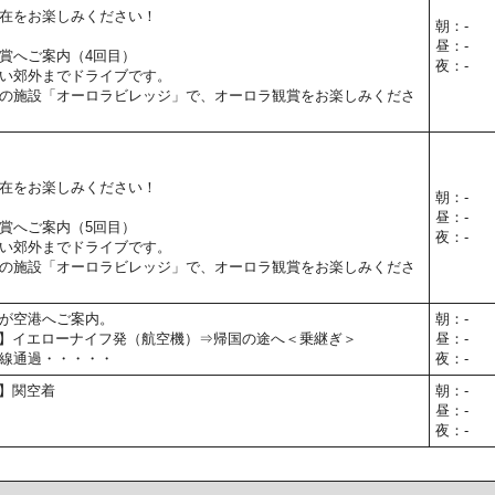
在をお楽しみください！
朝：-
昼：-
賞へご案内（4回目）
夜：-
い郊外までドライブです。
の施設「オーロラビレッジ」で、オーロラ観賞をお楽しみくださ
在をお楽しみください！
朝：-
昼：-
賞へご案内（5回目）
夜：-
い郊外までドライブです。
の施設「オーロラビレッジ」で、オーロラ観賞をお楽しみくださ
が空港へご案内。
朝：-
00予定】イエローナイフ発（航空機）⇒帰国の途へ＜乗継ぎ＞
昼：-
線通過・・・・・
夜：-
予定】関空着
朝：-
昼：-
夜：-