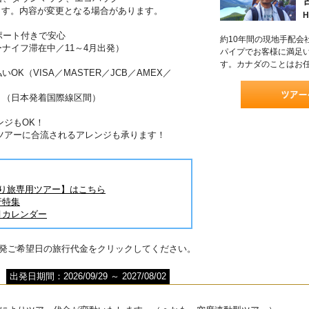
ます。内容が変更となる場合があります。
H
ポート付きで安心
約10年間の現地手配会
ーナイフ滞在中／11～4月出発）
パイプでお客様に満足
す。カナダのことはお
OK（VISA／MASTER／JCB／AMEX／
！（日本発着国際線区間）
ンジもOK！
ツアーに合流されるアレンジも承ります！
とり旅専用ツアー】はこちら
行特集
月カレンダー
出発ご希望日の旅行代金をクリックしてください。
出発日期間：2026/09/29 ～ 2027/08/02