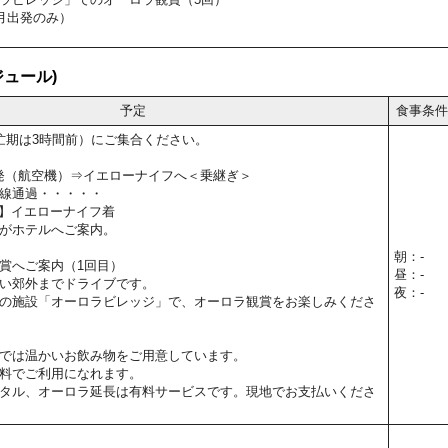
月出発のみ）
ュール)
予定
食事条件
忙期は3時間前）にご集合ください。
関空発（航空機）⇒イエローナイフへ＜乗継ぎ＞
線通過・・・・・
5予定】イエローナイフ着
がホテルへご案内。
朝：-
賞へご案内（1回目）
昼：-
い郊外までドライブです。
夜：-
の施設「オーロラビレッジ」で、オーロラ観賞をお楽しみくださ
では温かいお飲み物をご用意しています。
料でご利用になれます。
タル、オーロラ延長は有料サービスです。現地でお支払いくださ