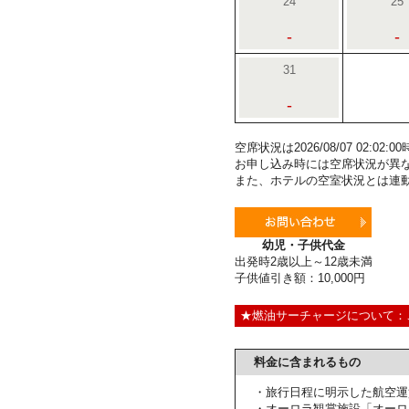
24
25
-
-
31
-
空席状況は2026/08/07 02:0
お申し込み時には空席状況が異
また、ホテルの空室状況とは連
幼児・子供代金
出発時2歳以上～12歳未満
子供値引き額：10,000円
★燃油サーチャージについて：
料金に含まれるもの
・旅行日程に明示した航空運
・オーロラ観賞施設「オーロ