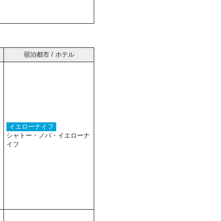
宿泊都市 / ホテル
イエローナイフ
シャトー・ノバ・イエローナ
イフ