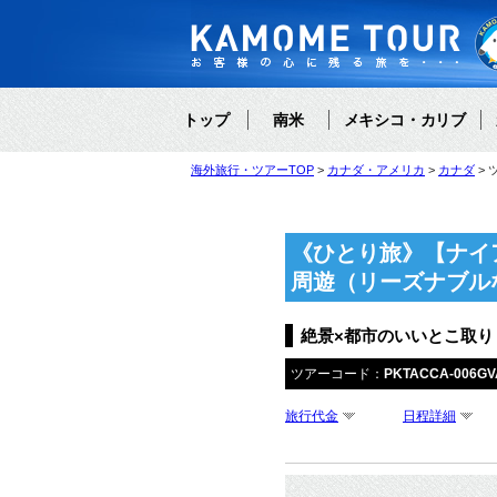
トップ
南米
メキシコ・カリブ
海外旅行・ツアーTOP
カナダ・アメリカ
カナダ
《ひとり旅》【ナイ
周遊（リーズナブル
絶景×都市のいいとこ取
ツアーコード：
PKTACCA-006GV
旅行代金
日程詳細