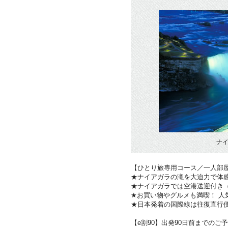
ナイ
【ひとり旅専用コース／一人部
★ナイアガラの滝を大迫力で体感
★ナイアガラでは空港送迎付き
★お買い物やグルメも満喫！ 人
★日本発着の国際線は往復直行便
【e割90】出発90日前までのご予