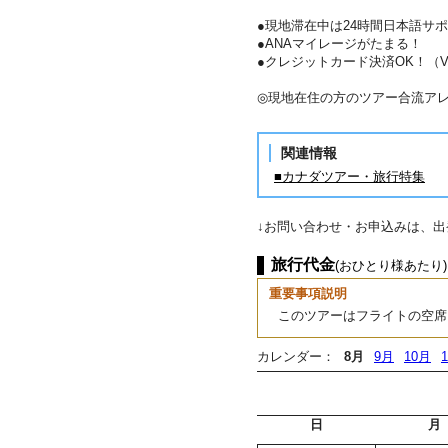
●現地滞在中は24時間日本語サポ
●ANAマイレージがたまる！
●クレジットカード決済OK！（VIS
◎現地在住の方のツアー合流ア
関連情報
■カナダツアー・旅行特集
↓お問い合わせ・お申込みは、
旅行代金
(おひとり様あたり)
重要事項説明
このツアーはフライトの空席
カレンダー：
8月
9月
10月
日
月