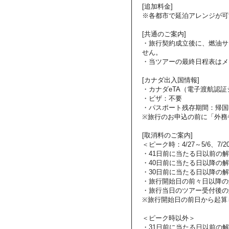
[追加料金]
※各都市で延泊アレンジが可
[共通のご案内]
・旅行契約成立後に、燃油サ
せん。
・当ツアーの最終日程表はメ
[カナダ出入国情報]
・カナダeTA（電子渡航認
・ビザ：不要
・パスポート残存期間：帰国
※旅行のお申込の前に「外務
[取消料のご案内]
＜ピーク時：4/27～5/6、7/2
・41日前に当たる日以前の
・40日前に当たる日以降の解
・30日前に当たる日以降の解
・旅行開始日の前々日以降の
・旅行当日のツアー受付後の
※旅行開始日の前日から起算
＜ピーク時以外＞
・31日前に当たる日以前の