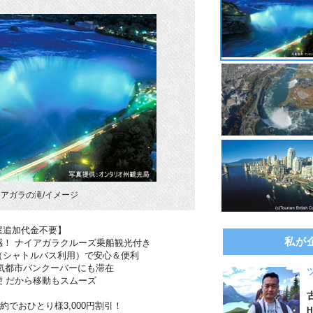
アガラの滝/イメージ
屋追加代金不要】
私が
！ ナイアガラクルーズ乗船観光付き
（シャトルバス利用）で安心＆便利
気都市バンクーバーにも滞在
 だから移動もスムーズ
約でおひとり様3,000円割引！
H