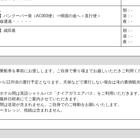
。
朝：-
05予定】バンクーバー発（AC003便）⇒帰国の途へ＜直行便＞
昼：-
線通過・・・・・
夜：-
予定】成田着
朝：-
昼：-
夜：-
乗船券を事前にお渡しします。ご自身で乗り場までお越しいただきご利用く
から12月頃の運行予定となります。天候などで運行しない場合は滝の裏側観
ホテル間は英語シャトルバス「ナイアガラエアバス」をご利用いただきます
最終日程表にてご案内させていただきます。
間は送迎が含まれません。ご自身でのご移動をお願いいたします。
ータレッジ、枕銭は含まれません。