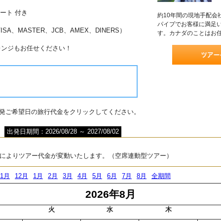
ート 付き
約10年間の現地手配会
パイプでお客様に満足
A、MASTER、JCB、AMEX、DINERS）
す。カナダのことはお
レンジもお任せください！
出発ご希望日の旅行代金をクリックしてください。
出発日期間：2026/08/28 ～ 2027/08/02
によりツアー代金が変動いたします。（空席連動型ツアー）
11月
12月
1月
2月
3月
4月
5月
6月
7月
8月
全期間
2026年8月
火
水
木