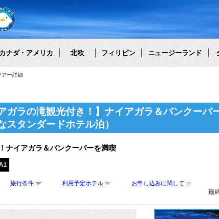
カナダ・アメリカ
北欧
フィリピン
ニュージーランド
ツアー詳細
アガラの滝観光付き！】ナイアガラ＆バンクーバー
なスタンダードホテル泊）
り！ナイアガラ＆バンクーバーを満喫
A1
旅行条件
利用予定ホテル
お申し込みに関して
最終