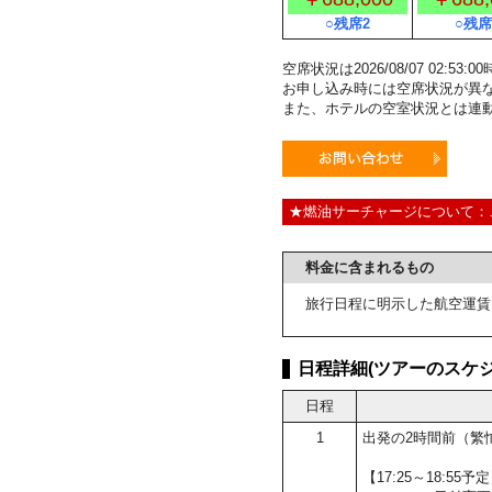
○残席2
○残席
空席状況は2026/08/07 02:5
お申し込み時には空席状況が異
また、ホテルの空室状況とは連
★燃油サーチャージについて：
料金に含まれるもの
旅行日程に明示した航空運賃
日程詳細(ツアーのスケジ
日程
1
出発の2時間前（繁
【17:25～18:5