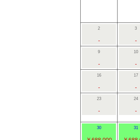
2
3
-
-
9
10
-
-
16
17
-
-
23
24
-
-
30
31
￥688,000
￥688,