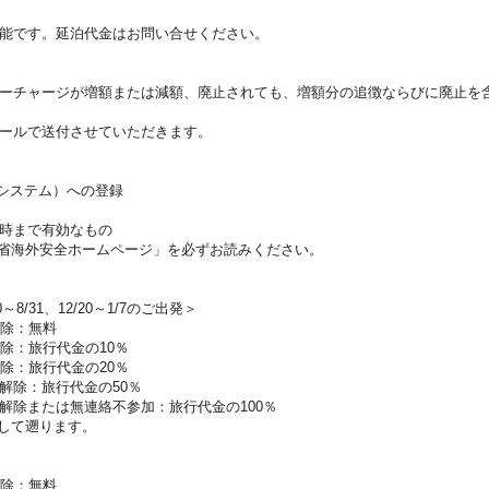
能です。延泊代金はお問い合せください。
ーチャージが増額または減額、廃止されても、増額分の追徴ならびに廃止を
ールで送付させていただきます。
証システム）への登録
時まで有効なもの
省海外安全ホームページ」を必ずお読みください。
0～8/31、12/20～1/7のご出発＞
解除：無料
除：旅行代金の10％
除：旅行代金の20％
解除：旅行代金の50％
解除または無連絡不参加：旅行代金の100％
して遡ります。
解除：無料