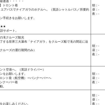
線通過・・・・・
予定】トロント着
朝：-
 エアバスでナイアガラのホテルへ。（英語シャトルバス／所要約
昼：-
夜：-
ン手続きをお願いします。
t★★
本語サポート。
の滝クルーズ観光
了する世界三大瀑布「ナイアガラ」をクルーズ船で滝の間近に迫
朝：-
クルーズの運行期間のみ）
昼：-
夜：-
ント空港へ。（英語ドライバー）
ンをお願いします。
朝：-
00】トロント発（航空機）⇒バンクーバーへ
昼：-
】バンクーバー着
夜：-
動。
朝：-
昼：-
をお楽しみください。
夜：-