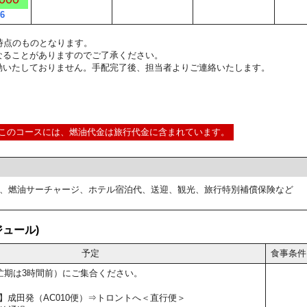
6
3:00時点のものとなります。
なることがありますのでご了承ください。
動いたしておりません。手配完了後、担当者よりご連絡いたします。
このコースには、燃油代金は旅行代金に含まれています。
、燃油サーチャージ、ホテル宿泊代、送迎、観光、旅行特別補償保険など
ュール)
予定
食事条件
忙期は3時間前）にご集合ください。
5予定】成田発（AC010便）⇒トロントへ＜直行便＞