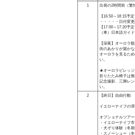
1
出発の2時間前（繁
【16:50～18:
・・・・・日付変更
【17:00～17:2
（車）日本語ガイド
【深夜】オーロラ観
街のあかりが届かな
オーロラを見るため
い。
★オーロラビレッジ
折りたたみ椅子は無
記念撮影、三脚レン
い。
2
【終日】自由行動
イエローナイフの滞
オプショナルツアー
・イエローナイフ市
・犬ぞり体験（冬期
・スノーシュー（冬