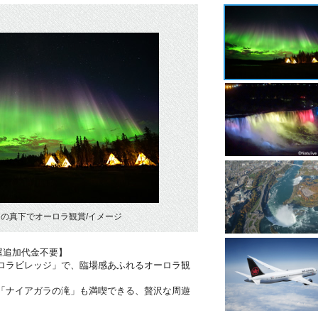
の真下でオーロラ観賞/イメージ
屋追加代金不要】
ーロラビレッジ」で、臨場感あふれるオーロラ観
布「ナイアガラの滝」も満喫できる、贅沢な周遊