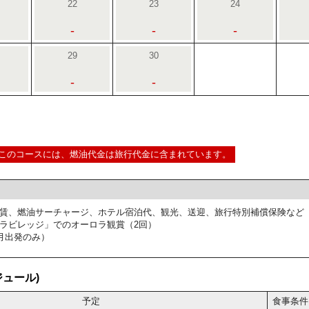
22
23
24
-
-
-
29
30
-
-
このコースには、燃油代金は旅行代金に含まれています。
賃、燃油サーチャージ、ホテル宿泊代、観光、送迎、旅行特別補償保険など
ラビレッジ」でのオーロラ観賞（2回）
月出発のみ）
ュール)
予定
食事条件