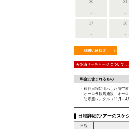
20
21
-
-
27
28
-
-
★燃油サーチャージについて：
料金に含まれるもの
・旅行日程に明示した航空運
・オーロラ観賞施設「オーロ
・防寒服レンタル（11月～4
日程詳細(ツアーのスケジ
日程