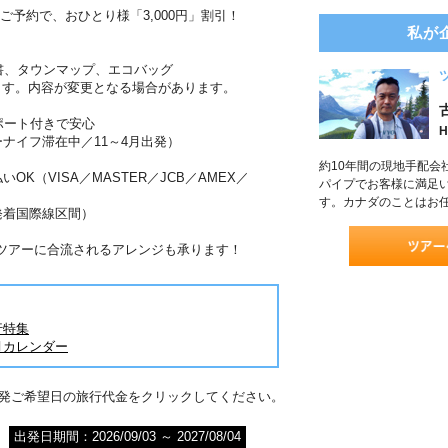
のご予約で、おひとり様「3,000円」割引！
私が
書、タウンマップ、エコバッグ
ます。内容が変更となる場合があります。
ポート付きで安心
H
ーナイフ滞在中／11～4月出発）
約10年間の現地手配会
OK（VISA／MASTER／JCB／AMEX／
パイプでお客様に満足
す。カナダのことはお
発着国際線区間）
がツアーに合流されるアレンジも承ります！
行特集
月カレンダー
出発ご希望日の旅行代金をクリックしてください。
出発日期間：2026/09/03 ～ 2027/08/04