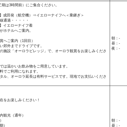
忙期は3時間前）にご集合ください。
15予定】成田発（航空機）⇒イエローナイフへ＜乗継ぎ＞
線通過・・・・・
0予定】イエローナイフ着
がホテルへご案内。
朝：-
賞へご案内（1回目）
昼：-
い郊外までドライブです。
夜：-
の施設「オーロラビレッジ」で、オーロラ観賞をお楽しみくださ
では温かいお飲み物をご用意しています。
料でご利用になれます。
タル、オーロラ延長は有料サービスです。現地でお支払いくださ
在をお楽しみください！
内観光（通年）
）
朝：-
期）
昼：-