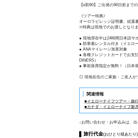
【e割90】ご出発の90日前まで
《ツアー特典》
オーロラビレッジ証明書、絵葉
※特典は現地でのお渡しとなり
● 現地滞在中は24時間日本語サ
● 防寒着レンタル付き（イエロ
● ANAマイレージ加算対象
● 各種クレジットカードでお支払い
DINERS）
● 事前座席指定が無料！（日本
◎ 現地在住のご家族・ご友人
関連情報
■イエローナイフツアー・旅
■カナダ・イエローナイフ新
↓お問い合わせ・お申込みは、
旅行代金
(おひとり様あたり)