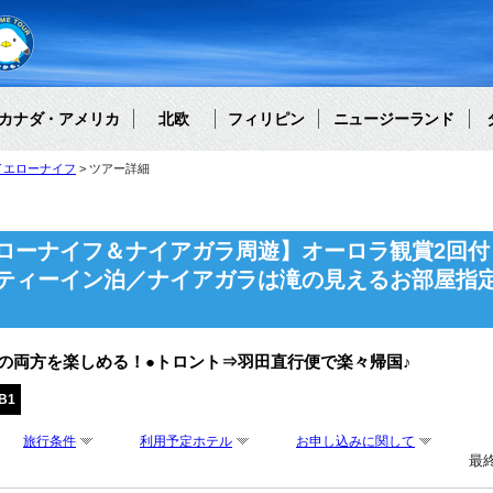
カナダ・アメリカ
北欧
フィリピン
ニュージーランド
イエローナイフ
ツアー詳細
ローナイフ＆ナイアガラ周遊】オーロラ観賞2回付
ティーイン泊／ナイアガラは滝の見えるお部屋指
の両方を楽しめる！●トロント⇒羽田直行便で楽々帰国♪
B1
旅行条件
利用予定ホテル
お申し込みに関して
最終