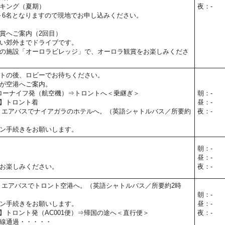
キング（夏期）
夜：-
～6名となりますので現地でお申し込みください。
賞へご案内（2回目）
い郊外までドライブです。
の施設「オーロラビレッジ」で、オーロラ観賞をお楽しみくださ
トの後、ロビーでお待ちください。
が空港へご案内。
イエローナイフ発（航空機）⇒トロントへ＜乗継ぎ＞
朝：-
予定】トロント着
昼：-
 エアバスでナイアガラのホテルへ。（英語シャトルバス／所要約
夜：-
ン手続きをお願いします。
朝：-
昼：-
お楽しみください。
夜：-
 エアバスでトロント空港へ。（英語シャトルバス／所要約2時
朝：-
ン手続きをお願いします。
昼：-
5予定】トロント発（AC001便）⇒帰国の途へ＜直行便＞
夜：-
線通過・・・・・