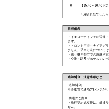
6
【15:40～16:40
☆お疲れ様でした☆
日程備考
・イエローナイフでの送迎・
ます。
・トロント空港～ナイアガラ
ません。乗車方法については
・乗り継ぎ都市での乗継ぎ案
・空港・駅及びホテルでのポ
追加料金・注意事項など
[追加料金]
※各都市で延泊アレンジが可
[共通のご案内]
・旅行契約成立後に、燃油サ
せん。