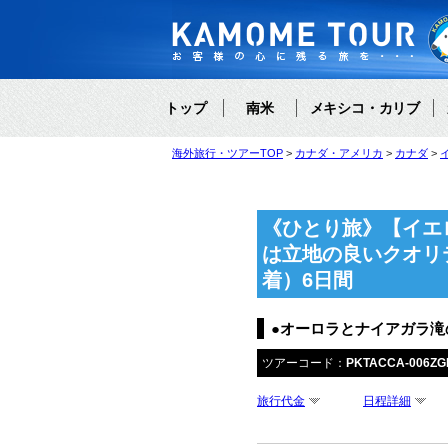
トップ
南米
メキシコ・カリブ
海外旅行・ツアーTOP
カナダ・アメリカ
カナダ
《ひとり旅》【イエ
は立地の良いクオリ
着）6日間
●オーロラとナイアガラ滝
ツアーコード：
PKTACCA-006ZG
旅行代金
日程詳細