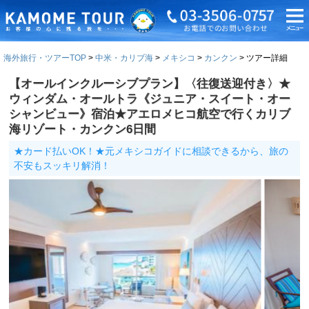
海外旅行・ツアーTOP
中米・カリブ海
メキシコ
カンクン
ツアー詳細
【オールインクルーシブプラン】〈往復送迎付き〉★
ウィンダム・オールトラ《ジュニア・スイート・オー
シャンビュー》宿泊★アエロメヒコ航空で行くカリブ
海リゾート・カンクン6日間
★カード払いOK！★元メキシコガイドに相談できるから、旅の
不安もスッキリ解消！