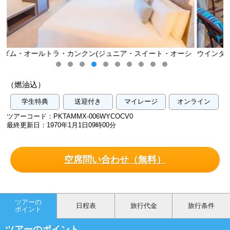
イート・オーシ
ウインダム・オールトラ・カンクン(ジュニア・スイー
ャン・ビュー)／イメージ
（燃油込）
学生特典
送迎付き
マイレージ
オンライン
ツアーコード：PKTAMMX-006WYCOCV0
最終更新日：1970年1月1日09時00分
空席問い合わせ（無料）
ツアーの
日程表
旅行代金
旅行条件
ポイント
ツアーのポイント