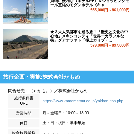
買物に便利な《ホテルPF》＆ショッピングモ
ール直結のモダンホテル《キャ...
555,000円～861,000円
★３大人気都市を巡る旅！「歴史と文化の中
心地」メキシコシティ「世界一カラフルな
街」グアナファト「極上カリブ・...
579,000円～897,000円
旅行企画・実施:株式会社かもめ
問合せ先：（ｅかも。）／株式会社かもめ
旅行条件書
https://www.kamometour.co.jp/yakkan_top.php
URL
月～金曜日：10:00～18:00
営業時間
土・日・祝日・年末年始
休日
総合旅行業務