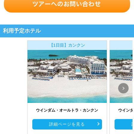
利用予定ホテル
【1日目】カンクン
ウインダム・オールトラ・カンクン
ウインダ
詳細ページを見る