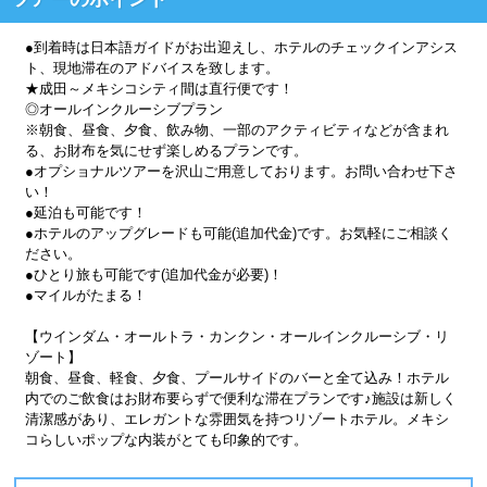
●到着時は日本語ガイドがお出迎えし、ホテルのチェックインアシス
ト、現地滞在のアドバイスを致します。
★成田～メキシコシティ間は直行便です！
◎オールインクルーシブプラン
※朝食、昼食、夕食、飲み物、一部のアクティビティなどが含まれ
る、お財布を気にせず楽しめるプランです。
●オプショナルツアーを沢山ご用意しております。お問い合わせ下さ
い！
●延泊も可能です！
●ホテルのアップグレードも可能(追加代金)です。お気軽にご相談く
ださい。
●ひとり旅も可能です(追加代金が必要)！
●マイルがたまる！
【ウインダム・オールトラ・カンクン・オールインクルーシブ・リ
ゾート】
朝食、昼食、軽食、夕食、プールサイドのバーと全て込み！ホテル
内でのご飲食はお財布要らずで便利な滞在プランです♪施設は新しく
清潔感があり、エレガントな雰囲気を持つリゾートホテル。メキシ
コらしいポップな内装がとても印象的です。