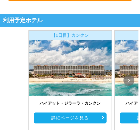
利用予定ホテル
【1日目】カンクン
ハイアット・ジラーラ・カンクン
ハイア
詳細ページを見る