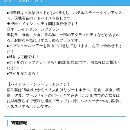
●到着時は日本語ガイドがお出迎えし、ホテルのチェックインアシス
ト、現地滞在のアドバイスを致します。
★成田～メキシコシティ間は直行便です！
◎オールインクルーシブプラン
※朝食、昼食、夕食、飲み物、一部のアクティビティなどが含まれ
る、お財布を気にせず楽しめるプランです。
●オプショナルツアーを沢山ご用意しております。お問い合わせ下さ
い！
●延泊も可能です！
●ホテルのアップグレードも可能(追加代金)です。お気軽にご相談く
ださい。
●マイルがたまる！
【ハイアット・ジラーラ・カンクン】
宿泊客は16歳以上からの大人向けリゾートホテル。朝食、昼食、軽
食、夕食、プールサイドのバーと全て込み！ホテル内でのご飲食は
お財布要らずで便利な滞在プランです♪特にハネムーナーのお客様に
オススメするホテルです♪
関連情報