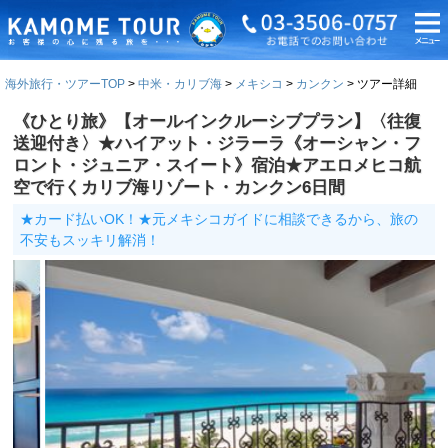
海外旅行・ツアーTOP
中米・カリブ海
メキシコ
カンクン
ツアー詳細
《ひとり旅》【オールインクルーシブプラン】〈往復
送迎付き〉★ハイアット・ジラーラ《オーシャン・フ
ロント・ジュニア・スイート》宿泊★アエロメヒコ航
空で行くカリブ海リゾート・カンクン6日間
★カード払いOK！★元メキシコガイドに相談できるから、旅の
不安もスッキリ解消！