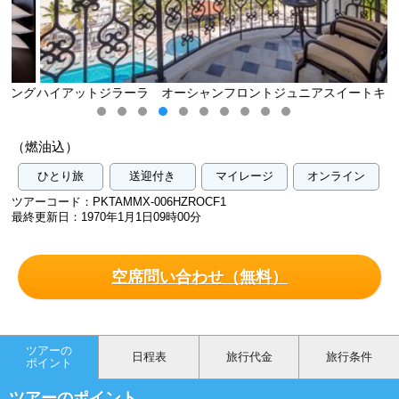
グ
ハイアットジラーラ オーシャンフロントジュニアスイートキング
客室（イメージ）
（燃油込）
ひとり旅
送迎付き
マイレージ
オンライン
ツアーコード：PKTAMMX-006HZROCF1
最終更新日：1970年1月1日09時00分
空席問い合わせ（無料）
ツアーの
日程表
旅行代金
旅行条件
ポイント
ツアーのポイント