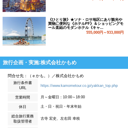
《ひとり旅》★ソナ・ロサ地区にあり観光や
買物に便利な《ホテルPF》＆ショッピングモ
ール直結のモダンホテル《キャ...
555,000円～933,000円
旅行企画・実施:株式会社かもめ
問合せ先：（ｅかも。）／株式会社かもめ
旅行条件書
https://www.kamometour.co.jp/yakkan_top.php
URL
月～金曜日：10:00～18:00
営業時間
土・日・祝日・年末年始
休日
総合旅行業務
古寺 宏史、左右田 幸枝
取扱管理者