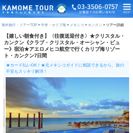
海外旅行・ツアーTOP
中米・カリブ海
メキシコ
カンクン
ツアー詳細
【嬉しい朝食付き】〈往復送迎付き〉★クリスタル・
カンクン《クラブ・クリスタル・オーシャン・ビュ
ー》宿泊★アエロメヒコ航空で行くカリブ海リゾー
ト・カンクン7日間
★カード払いOK！★元メキシコガイドに相談できるから、旅の
不安もスッキリ解消！