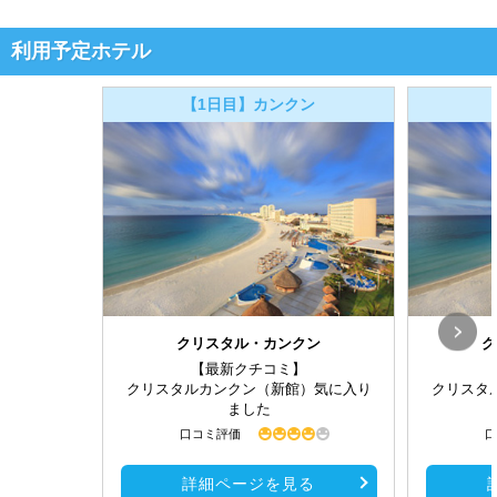
利用予定ホテル
【1日目】カンクン
クリスタル・カンクン
ク
【最新クチコミ】
クリスタルカンクン（新館）気に入り
クリスタ
ました
口コミ評価
口
詳細ページを見る