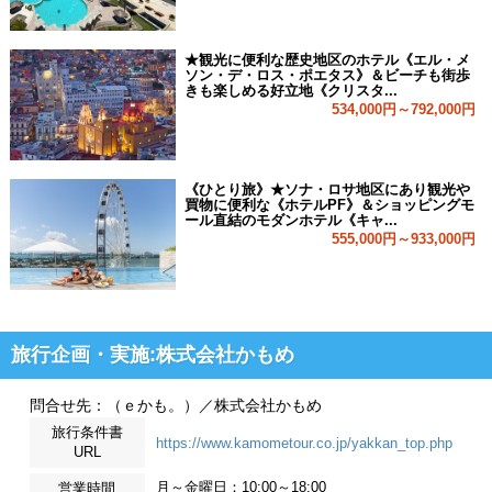
★観光に便利な歴史地区のホテル《エル・メ
ソン・デ・ロス・ポエタス》＆ビーチも街歩
きも楽しめる好立地《クリスタ...
534,000円～792,000円
《ひとり旅》★ソナ・ロサ地区にあり観光や
買物に便利な《ホテルPF》＆ショッピングモ
ール直結のモダンホテル《キャ...
555,000円～933,000円
旅行企画・実施:株式会社かもめ
問合せ先：（ｅかも。）／株式会社かもめ
旅行条件書
https://www.kamometour.co.jp/yakkan_top.php
URL
月～金曜日：10:00～18:00
営業時間