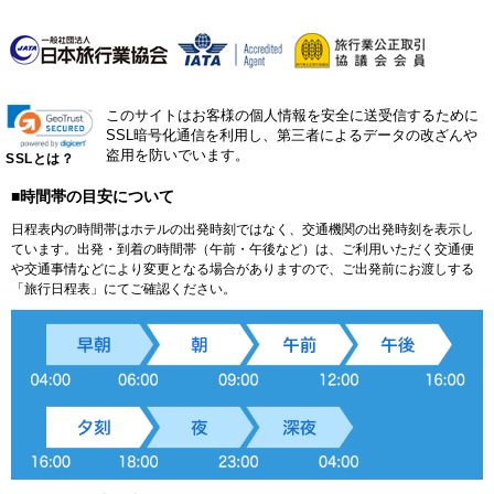
このサイトはお客様の個人情報を安全に送受信するために
SSL暗号化通信を利用し、第三者によるデータの改ざんや
盗用を防いでいます。
SSLとは？
■時間帯の目安について
日程表内の時間帯はホテルの出発時刻ではなく、交通機関の出発時刻を表示し
ています。出発・到着の時間帯（午前・午後など）は、ご利用いただく交通便
や交通事情などにより変更となる場合がありますので、ご出発前にお渡しする
「旅行日程表」にてご確認ください。