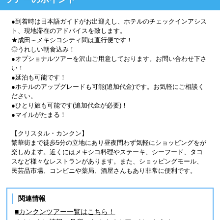
●到着時は日本語ガイドがお出迎えし、ホテルのチェックインアシス
ト、現地滞在のアドバイスを致します。
★成田～メキシコシティ間は直行便です！
◎うれしい朝食込み！
●オプショナルツアーを沢山ご用意しております。お問い合わせ下さ
い！
●延泊も可能です！
●ホテルのアップグレードも可能(追加代金)です。お気軽にご相談く
ださい。
●ひとり旅も可能です(追加代金が必要)！
●マイルがたまる！
【クリスタル・カンクン】
繁華街まで徒歩5分の立地にあり昼夜問わず気軽にショッピングをが
楽しめます。近くにはメキシコ料理やステーキ、シーフード、タコ
スなど様々なレストランがあります。また、ショッピングモール、
民芸品市場、コンビニや薬局、酒屋さんもあり非常に便利です。
関連情報
■カンクンツアー一覧はこちら！