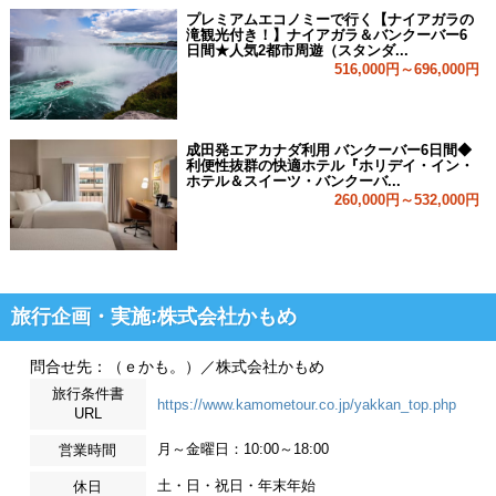
プレミアムエコノミーで行く【ナイアガラの
滝観光付き！】ナイアガラ＆バンクーバー6
日間★人気2都市周遊（スタンダ...
516,000円～696,000円
成田発エアカナダ利用 バンクーバー6日間◆
利便性抜群の快適ホテル『ホリデイ・イン・
ホテル＆スイーツ・バンクーバ...
260,000円～532,000円
旅行企画・実施:株式会社かもめ
問合せ先：（ｅかも。）／株式会社かもめ
旅行条件書
https://www.kamometour.co.jp/yakkan_top.php
URL
月～金曜日：10:00～18:00
営業時間
土・日・祝日・年末年始
休日