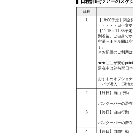
日程詳細(ツアーのスケジ
日程
1
【18:00予定】関
・・・・・日付変更
【11:15～11:3
到着後、ご自身でホ
空港～ホテル間は空
す。
※お部屋のご利用は
★★ここが安心poin
滞在中は24時間日
おすすめオプショナ
・パブ潜入！ 現地
2
【終日】自由行動
バンクーバーの滞在
3
【終日】自由行動
バンクーバーの滞在
4
【終日】自由行動