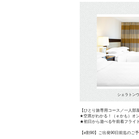
シェラトン
【ひとり旅専用コース／一人部
★空席がわかる！（ｅかも）オ
★初日から遊べる午前着フライ
【e割90】ご出発90日前迄のご予