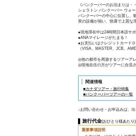
《バンクーバーのお泊まりは・
シェラトン バンクーバー ウォ
バンクーバーの中心に位置し、
実の設備が揃い、快適で上質な
●現地滞在中は24時間日本語サ
●ANAマイレージがたまる！
●お支払いはクレジットカードＯ
（VISA、MASTER、JCB、AME
◎他の都市を周遊するツアーア
◎現地在住の方がツアーに合流
関連情報
■カナダツアー・旅行特集
■バンクーバーツアーの一覧
↓お問い合わせ・お申込みは、
旅行代金
(おひとり様あたり)
重要事項説明