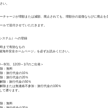
さい。
ーチャージが増額または減額、廃止されても、増額分の追徴ならびに廃止を
ールで送付させていただきます。
証システム）への登録
時まで有効なもの
省海外安全ホームページ」を必ずお読みください。
0～8/31、12/20～1/7のご出発＞
解除：無料
除：旅行代金の10％
除：旅行代金の20％
解除：旅行代金の50％
解除または無連絡不参加：旅行代金の100％
して遡ります。
解除：無料
除：旅行代金の20％