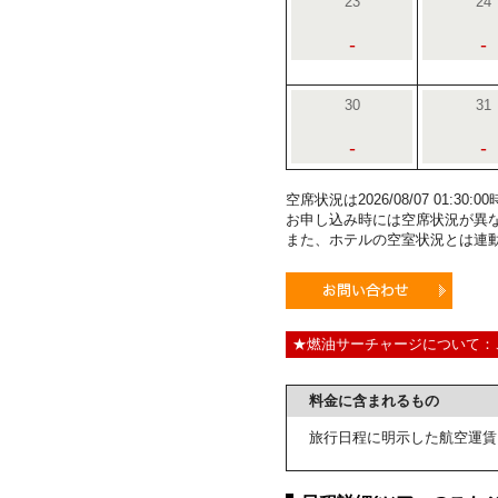
23
24
-
-
30
31
-
-
空席状況は2026/08/07 01:3
お申し込み時には空席状況が異
また、ホテルの空室状況とは連
★燃油サーチャージについて：
料金に含まれるもの
旅行日程に明示した航空運賃