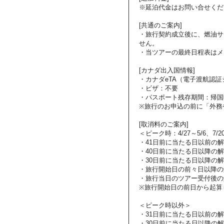
※延泊代金はお問い合せくだ
[共通のご案内]
・旅行契約成立後に、燃油サ
せん。
・当ツアーの最終日程表はメ
[カナダ出入国情報]
・カナダeTA（電子渡航認
・ビザ：不要
・パスポート残存期間：帰国
※旅行のお申込の前に「外務
[取消料のご案内]
＜ピーク時：4/27～5/6、7/2
・41日前に当たる日以前の
・40日前に当たる日以降の解
・30日前に当たる日以降の解
・旅行開始日の前々日以降の
・旅行当日のツアー受付後の
※旅行開始日の前日から起算
＜ピーク時以外＞
・31日前に当たる日以前の
・30日前に当たる日以降の解