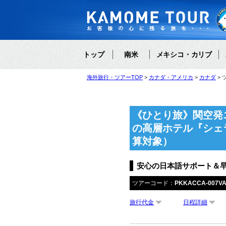
トップ
南米
メキシコ・カリブ
海外旅行・ツアーTOP
カナダ・アメリカ
カナダ
《ひとり旅》関空発
の高層ホテル『シェ
算対象）
安心の日本語サポート＆
ツアーコード：
PKKACCA-007V
旅行代金
日程詳細