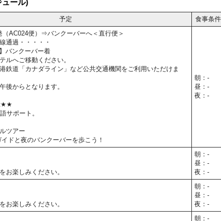
ュール)
予定
食事条件
空発（AC024便）⇒バンクーバーへ＜直行便＞
線通過・・・・・
5予定】バンクーバー着
テルへご移動ください。
港鉄道「カナダライン」など公共交通機関をご利用いただけま
朝：-
午後からとなります。
昼：-
夜：-
t★★
本語サポート。
ルツアー
ガイドと夜のバンクーバーを歩こう！
朝：-
昼：-
をお楽しみください。
夜：-
朝：-
昼：-
をお楽しみください。
夜：-
朝：-