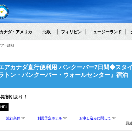
カナダ・アメリカ
北欧
フィリピン
ニュージーランド
ツアー詳細
エアカナダ直行便利用 バンクーバー7日間◆スタ
ラトン・バンクーバー・ウォールセンター』宿泊（
早期割引あり！
AHF1
旅行条件
利用予定ホテル
お申し込みに関して
最終