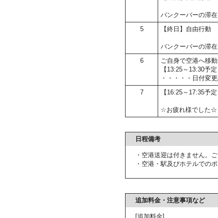
バンクーバーの滞在
5
【終日】自由行動
バンクーバーの滞在
6
ご自身で空港へ移動
【13:25～13:
・・・・・日付変更
7
【16:25～17:35
☆お疲れ様でした☆
日程備考
・空港送迎は付きません。ご
・空港・駅及びホテルでのポ
追加料金・注意事項など
[追加料金]