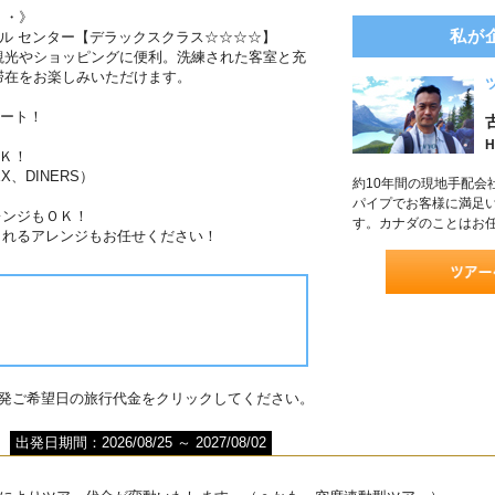
・・》
私が
ール センター【デラックスクラス☆☆☆☆】
観光やショッピングに便利。洗練された客室と充
滞在をお楽しみいただけます。
ポート！
H
Ｋ！
X、DINERS）
約10年間の現地手配会
パイプでお客様に満足
レンジもＯＫ！
す。カナダのことはお
されるアレンジもお任せください！
出発ご希望日の旅行代金をクリックしてください。
出発日期間：2026/08/25 ～ 2027/08/02