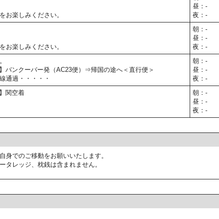
昼：-
をお楽しみください。
夜：-
朝：-
昼：-
をお楽しみください。
夜：-
。
朝：-
30予定】バンクーバー発（AC23便）⇒帰国の途へ＜直行便＞
昼：-
線通過・・・・・
夜：-
予定】関空着
朝：-
昼：-
夜：-
自身でのご移動をお願いいたします。
ータレッジ、枕銭は含まれません。