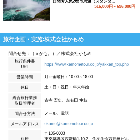
日間★人気2都市周遊（スタンダ...
516,000円～696,000円
旅行企画・実施:株式会社かもめ
問合せ先：（ｅかも。）／株式会社かもめ
旅行条件書
https://www.kamometour.co.jp/yakkan_top.php
URL
月～金曜日：10:00～18:00
営業時間
土・日・祝日・年末年始
休日
総合旅行業務
古寺 宏史、左右田 幸枝
取扱管理者
メール、電話
問合せ方法
ekamo@kamometour.co.jp
メールアドレス
〒105-0003
住所
東京都港区西新橋1-10-2 住友生命西新橋ビル