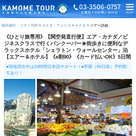
海外旅行・ツアーTOP
カナダ・アメリカ
カナダ
ツアー詳細
《ひとり旅専用》【関空発直行便】エア・カナダ／ビ
ジネスクラスで行くバンクーバー★街歩きに便利なデ
ラックスホテル「シェラトン・ウォールセンター」泊
【エアー＆ホテル】《e割90》《カード払いOK》5日間
●現地滞在中は24時間日本語サポート！●早期（90日前）予約割
引あり！