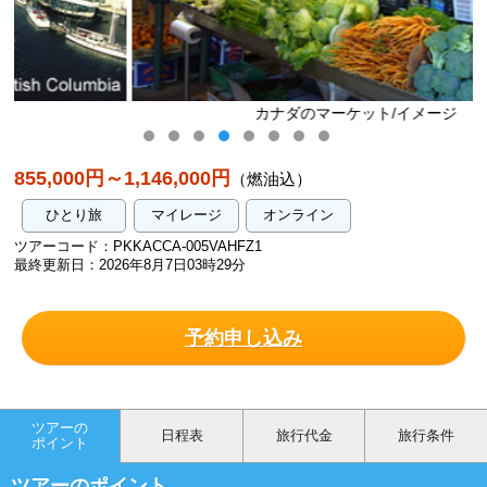
カナダのマーケット/イメージ
855,000円～1,146,000円
（燃油込）
ひとり旅
マイレージ
オンライン
ツアーコード：PKKACCA-005VAHFZ1
最終更新日：2026年8月7日03時29分
予約申し込み
ツアーの
日程表
旅行代金
旅行条件
ポイント
ツアーのポイント