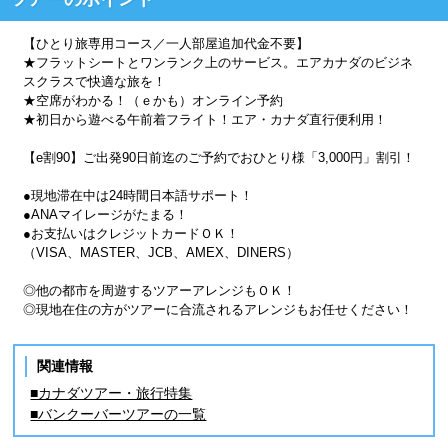
【ひとり旅専用コース／一人部屋追加代金不要】
★フラットシートとワンランク上のサービス。エアカナダのビジネ
スクラスで快適な旅を！
★空席がわかる！（ｅかも）オンライン予約
★初日から遊べる午前着フライト！エア・カナダ直行便利用！
【e割90】ご出発90日前迄のご予約でおひとり様「3,000円」割引！
●現地滞在中は24時間日本語サポート！
●ANAマイレージがたまる！
●お支払いはクレジットカードＯＫ！
（VISA、MASTER、JCB、AMEX、DINERS）
◎他の都市を周遊するツアーアレンジもＯＫ！
◎現地在住の方がツアーに合流されるアレンジもお任せください！
関連情報
■カナダツアー・旅行特集
■バンクーバーツアーの一覧