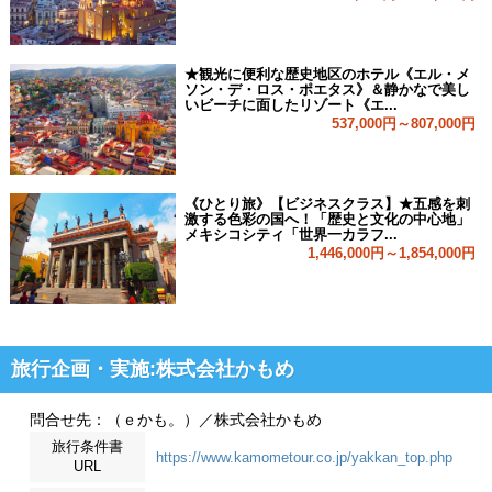
★観光に便利な歴史地区のホテル《エル・メ
ソン・デ・ロス・ポエタス》＆静かなで美し
いビーチに面したリゾート《エ...
537,000円～807,000円
《ひとり旅》【ビジネスクラス】★五感を刺
激する色彩の国へ！「歴史と文化の中心地」
メキシコシティ「世界一カラフ...
1,446,000円～1,854,000円
旅行企画・実施:株式会社かもめ
問合せ先：（ｅかも。）／株式会社かもめ
旅行条件書
https://www.kamometour.co.jp/yakkan_top.php
URL