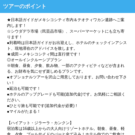
ツアーのポイント
★日本語ガイドがメキシコシティ市内＆テオティワカン遺跡へご案
内します！
☆シウダデラ市場（民芸品市場）、スーパーマーケットにも立ち寄
ります！
●到着時は日本語ガイドがお出迎えし、ホテルのチェックインアシス
ト、現地滞在のアドバイスを致します。
★成田～メキシコシティ間は直行便です！
◎オールインクルーシブプラン
※朝食、昼食、夕食、飲み物、一部のアクティビティなどが含まれ
る、お財布を気にせず楽しめるプランです。
●オプショナルツアーを沢山ご用意しております。お問い合わせ下さ
い！
●延泊も可能です！
●ホテルのアップグレードも可能(追加代金)です。お気軽にご相談く
ださい。
●ひとり旅も可能です(追加代金が必要)！
●マイルがたまる！
【ハイアット・ジラーラ・カンクン】
宿泊客は16歳以上からの大人向けリゾートホテル。朝食、昼食、軽
食、夕食、プールサイドのバーと全て込み！ホテル内でのご飲食は