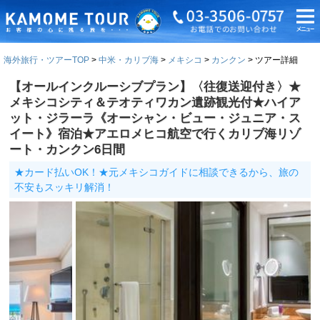
海外旅行・ツアーTOP
中米・カリブ海
メキシコ
カンクン
ツアー詳細
【オールインクルーシブプラン】〈往復送迎付き〉★
メキシコシティ＆テオティワカン遺跡観光付★ハイア
ット・ジラーラ《オーシャン・ビュー・ジュニア・ス
イート》宿泊★アエロメヒコ航空で行くカリブ海リゾ
ート・カンクン6日間
★カード払いOK！★元メキシコガイドに相談できるから、旅の
不安もスッキリ解消！