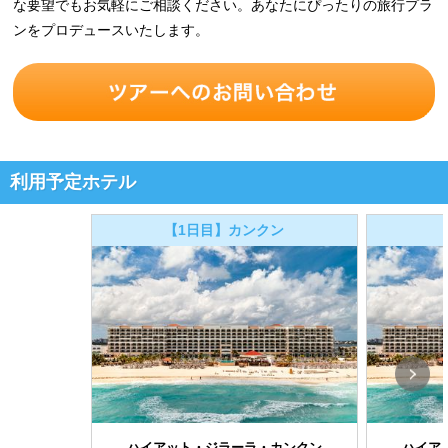
な要望でもお気軽にご相談ください。あなたにぴったりの旅行プラ
ンをプロデュースいたします。
利用予定ホテル
【1日目】カンクン
ハイアット・ジラーラ・カンクン
ハイア