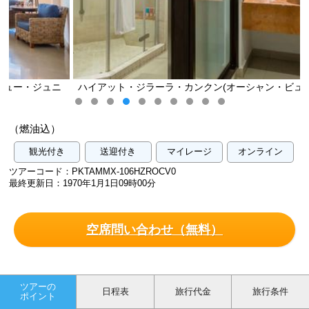
ニ
ハイアット・ジラーラ・カンクン(オーシャン・ビュー・ジュニ
ア・スイート)／イメージ
（燃油込）
観光付き
送迎付き
マイレージ
オンライン
ツアーコード：PKTAMMX-106HZROCV0
最終更新日：1970年1月1日09時00分
空席問い合わせ（無料）
ツアーの
日程表
旅行代金
旅行条件
ポイント