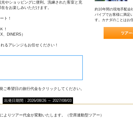
観光やショッピングに便利。洗練された客室と充
滞在をお楽しみいただけます。
約10年間の現地手配会
パイプでお客様に満足
ポート！
す。カナダのことはお
Ｋ！
X、DINERS）
されるアレンジもお任せください！
出発ご希望日の旅行代金をクリックしてください。
出発日期間：2026/08/26 ～ 2027/08/03
によりツアー代金が変動いたします。（空席連動型ツアー）