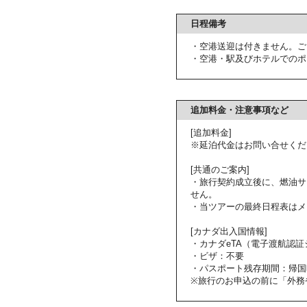
日程備考
・空港送迎は付きません。ご
・空港・駅及びホテルでのポ
追加料金・注意事項など
[追加料金]
※延泊代金はお問い合せくだ
[共通のご案内]
・旅行契約成立後に、燃油サ
せん。
・当ツアーの最終日程表はメ
[カナダ出入国情報]
・カナダeTA（電子渡航認
・ビザ：不要
・パスポート残存期間：帰国
※旅行のお申込の前に「外務