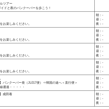
ルツアー
ガイドと夜のバンクーバーを歩こう！
朝：-
昼：-
をお楽しみください。
夜：-
朝：-
昼：-
をお楽しみください。
夜：-
朝：-
昼：-
をお楽しみください。
夜：-
朝：-
昼：-
をお楽しみください。
夜：-
。
朝：-
5予定】バンクーバー発（JL017便）⇒帰国の途へ＜直行便＞
昼：-
線通過・・・・・
夜：-
予定】成田着
朝：-
昼：-
夜：-