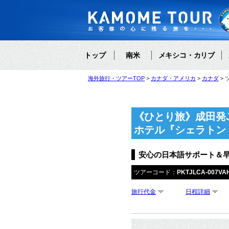
トップ
南米
メキシコ・カリブ
海外旅行・ツアーTOP
カナダ・アメリカ
カナダ
《ひとり旅》成田発
ホテル『シェラトン
安心の日本語サポート＆
ツアーコード：
PKTJLCA-007VA
旅行代金
日程詳細