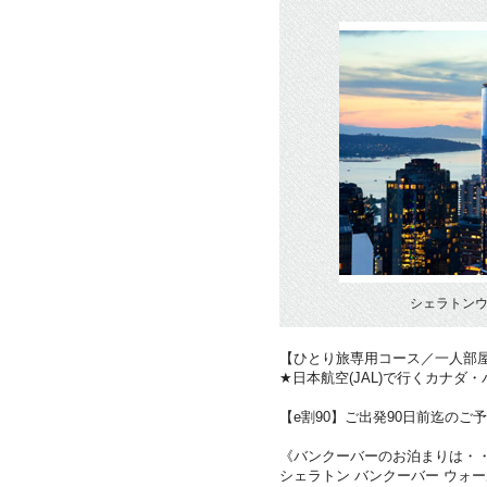
シェラトンウ
【ひとり旅専用コース／一人部
★日本航空(JAL)で行くカナダ
【e割90】ご出発90日前迄のご予
《バンクーバーのお泊まりは・
シェラトン バンクーバー ウォ