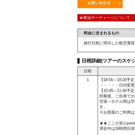
★燃油サーチャージについて：
料金に含まれるもの
旅行日程に明示した航空運賃
日程詳細(ツアーのスケジ
日程
1
【18:55～19:2
・・・・・日付変更
【10:45～11:4
到着後、ご自身でホ
空港～ホテル間は空
す。
※お部屋のご利用は
★★ここが安心poin
滞在中は24時間日