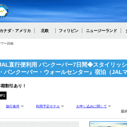
カナダ・アメリカ
北欧
フィリピン
ニュージーランド
ツアー詳細
JAL直行便利用 バンクーバー7日間◆スタイリッ
・バンクーバー・ウォールセンター』宿泊（JAL
早期割引あり！
HF1
旅行条件
利用予定ホテル
お申し込みに関して
最終