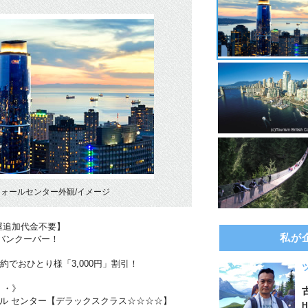
ォールセンター外観/イメージ
屋追加代金不要】
私が
・バンクーバー！
約でおひとり様「3,000円」割引！
・・》
ール センター【デラックスクラス☆☆☆☆】
H