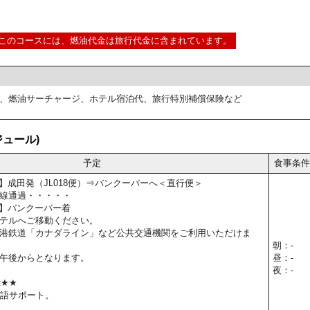
このコースには、燃油代金は旅行代金に含まれています。
、燃油サーチャージ、ホテル宿泊代、旅行特別補償保険など
ュール)
予定
食事条件
0予定】成田発（JL018便）⇒バンクーバーへ＜直行便＞
線通過・・・・・
0予定】バンクーバー着
テルへご移動ください。
港鉄道「カナダライン」など公共交通機関をご利用いただけま
朝：-
午後からとなります。
昼：-
夜：-
t★★
本語サポート。