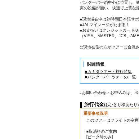
バンクーバーの中心に位置し、
実の設備が揃い、快適で上質な
●現地滞在中は24時間日本語サ
●JALマイレージがたまる！
●お支払いはクレジットカードＯ
（VISA、MASTER、JCB、AME
◎現地在住の方がツアーに合流
関連情報
■カナダツアー・旅行特集
■バンクーバーツアーの一覧
↓お問い合わせ・お申込みは、
旅行代金
(おひとり様あたり)
重要事項説明
このツアーはフライトの空席
■取消料のご案内
[ピーク時のみ]