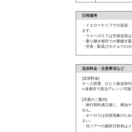
日程備考
・イエローナイフでの送迎・
ます。
・ラスベガスでは空港送迎は
・乗り継ぎ都市での乗継ぎ案
・空港・駅及びホテルでのポ
追加料金・注意事項など
[追加料金]
※一人部屋、ひとり旅追加代
※各都市で延泊アレンジ可能
[共通のご案内]
・旅行契約成立後に、燃油サ
せん。
・オーロラは自然現象のため
さい。
・当ツアーの最終日程表はメ