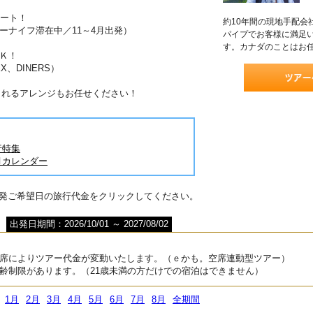
ポート！
約10年間の現地手配会
ーナイフ滞在中／11～4月出発）
パイプでお客様に満足
す。カナダのことはお
Ｋ！
X、DINERS）
されるアレンジもお任せください！
行特集
月カレンダー
出発ご希望日の旅行代金をクリックしてください。
出発日期間：2026/10/01 ～ 2027/08/02
席によりツアー代金が変動いたします。（ｅかも。空席連動型ツアー）
齢制限があります。（21歳未満の方だけでの宿泊はできません）
1月
2月
3月
4月
5月
6月
7月
8月
全期間