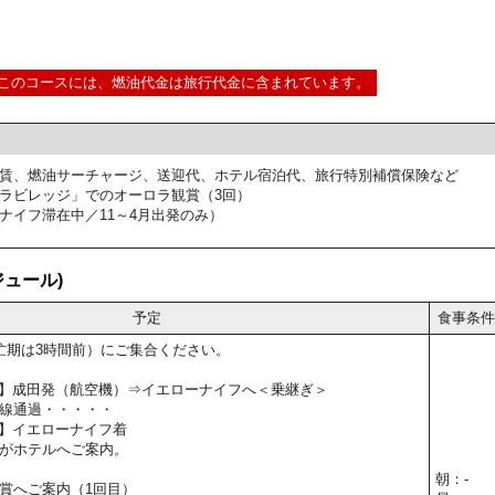
このコースには、燃油代金は旅行代金に含まれています。
賃、燃油サーチャージ、送迎代、ホテル宿泊代、旅行特別補償保険など
ラビレッジ」でのオーロラ観賞（3回）
ナイフ滞在中／11～4月出発のみ）
ュール)
予定
食事条件
忙期は3時間前）にご集合ください。
15予定】成田発（航空機）⇒イエローナイフへ＜乗継ぎ＞
線通過・・・・・
0予定】イエローナイフ着
がホテルへご案内。
朝：-
賞へご案内（1回目）