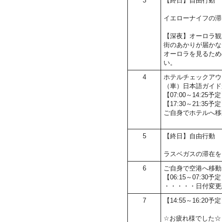
3
【終日】自由行動
イエローナイフの滞
【深夜】オーロラ観
街のあかりが届かな
オーロラを見るため
い。
4
ホテルチェックアウ
（車）日本語ガイド
【07:00～14:
【17:30～21:3
ご自身でホテルへ移
5
【終日】自由行動
ラスベガスの滞在を
6
ご自身で空港へ移動
【06:15～07:
・・・・・日付変更
7
【14:55～16:20
☆お疲れ様でした☆