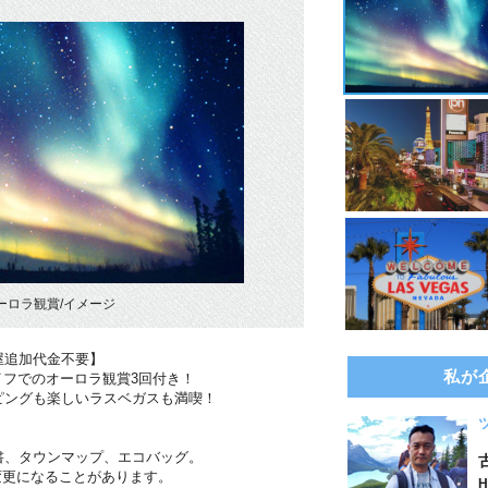
ーロラ観賞/イメージ
屋追加代金不要】
私が
イフでのオーロラ観賞3回付き！
ピングも楽しいラスベガスも満喫！
書、タウンマップ、エコバッグ。
変更になることがあります。
H