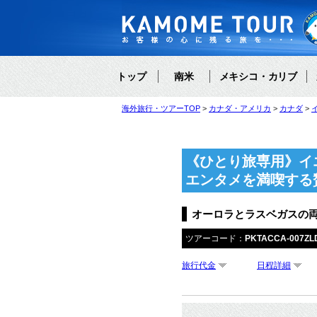
トップ
南米
メキシコ・カリブ
海外旅行・ツアーTOP
カナダ・アメリカ
カナダ
《ひとり旅専用》イ
エンタメを満喫する
オーロラとラスベガスの両
ツアーコード：
PKTACCA-007ZL
旅行代金
日程詳細