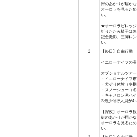
街のあかりが届かな
オーロラを見るため
い。
★オーロラビレッジ
折りたたみ椅子は無
記念撮影、三脚レン
い。
2
【終日】自由行動
イエローナイフの滞
オプショナルツアー
・イエローナイフ市
・犬ぞり体験（冬期
・スノーシュー（冬
・キャメロン滝ハイ
※最少催行人員が4
【深夜】オーロラ観
街のあかりが届かな
オーロラを見るため
い。