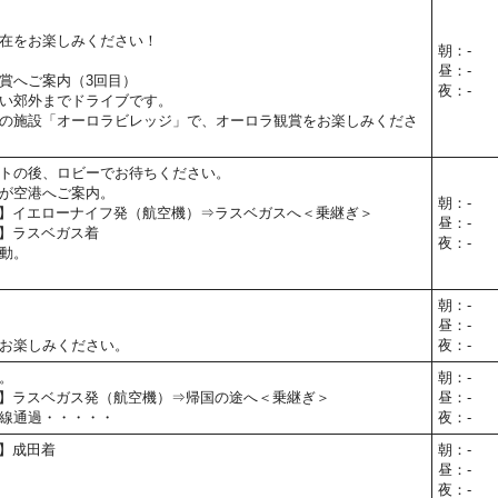
在をお楽しみください！
朝：-
昼：-
賞へご案内（3回目）
夜：-
い郊外までドライブです。
の施設「オーロラビレッジ」で、オーロラ観賞をお楽しみくださ
トの後、ロビーでお待ちください。
が空港へご案内。
朝：-
25予定】イエローナイフ発（航空機）⇒ラスベガスへ＜乗継ぎ＞
昼：-
5予定】ラスベガス着
夜：-
動。
朝：-
昼：-
お楽しみください。
夜：-
。
朝：-
30予定】ラスベガス発（航空機）⇒帰国の途へ＜乗継ぎ＞
昼：-
線通過・・・・・
夜：-
予定】成田着
朝：-
昼：-
夜：-