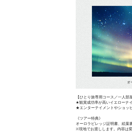
オ
【ひとり旅専用コース／一人部
★観賞成功率が高いイエローナ
★エンターテイメントやショッ
《ツアー特典》
オーロラビレッジ証明書、絵葉
※現地でお渡しします。内容は