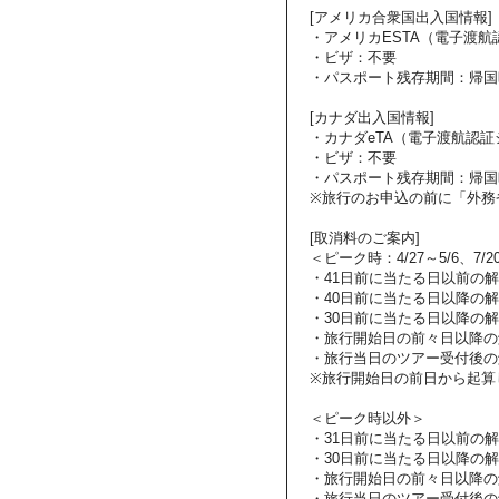
[アメリカ合衆国出入国情報]
・アメリカESTA（電子渡
・ビザ：不要
・パスポート残存期間：帰国
[カナダ出入国情報]
・カナダeTA（電子渡航認
・ビザ：不要
・パスポート残存期間：帰国
※旅行のお申込の前に「外務
[取消料のご案内]
＜ピーク時：4/27～5/6、7/2
・41日前に当たる日以前の
・40日前に当たる日以降の解
・30日前に当たる日以降の解
・旅行開始日の前々日以降の
・旅行当日のツアー受付後の
※旅行開始日の前日から起算
＜ピーク時以外＞
・31日前に当たる日以前の
・30日前に当たる日以降の解
・旅行開始日の前々日以降の
・旅行当日のツアー受付後の