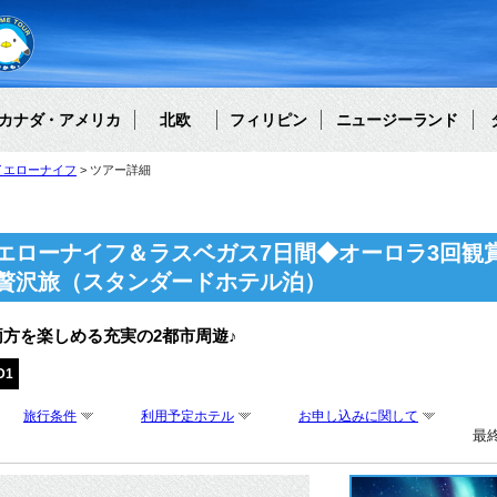
カナダ・アメリカ
北欧
フィリピン
ニュージーランド
イエローナイフ
ツアー詳細
エローナイフ＆ラスベガス7日間◆オーロラ3回観
贅沢旅（スタンダードホテル泊）
方を楽しめる充実の2都市周遊♪
D1
旅行条件
利用予定ホテル
お申し込みに関して
最終