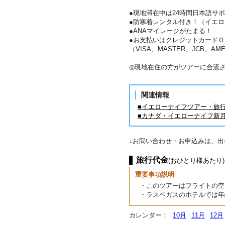
●現地滞在中は24時間日本語サ
●防寒着レンタル付き！（イエロ
●ANAマイレージがたまる！
●お支払いはクレジットカードＯ
（VISA、MASTER、JCB、AME
◎現地在住の方がツアーに合流
関連情報
■イエローナイフツアー・旅
■カナダ・イエローナイフ新
↓お問い合わせ・お申込みは、
旅行代金
(おひとり様あたり)
重要事項説明
・このツアーはフライトの空
・ラスベガスのホテルでは年
カレンダー：
10月
11月
12月