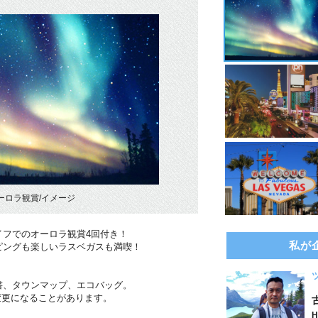
ーロラ観賞/イメージ
イフでのオーロラ観賞4回付き！
私が
ピングも楽しいラスベガスも満喫！
書、タウンマップ、エコバッグ。
変更になることがあります。
H