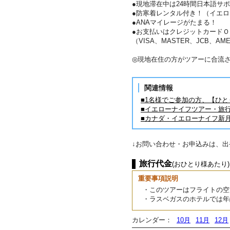
●現地滞在中は24時間日本語サ
●防寒着レンタル付き！（イエロ
●ANAマイレージがたまる！
●お支払いはクレジットカードＯ
（VISA、MASTER、JCB、AME
◎現地在住の方がツアーに合流
関連情報
■1名様でご参加の方、【ひ
■イエローナイフツアー・旅
■カナダ・イエローナイフ新
↓お問い合わせ・お申込みは、
旅行代金
(おひとり様あたり)
重要事項説明
・このツアーはフライトの空
・ラスベガスのホテルでは年
カレンダー：
10月
11月
12月