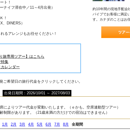
ポート！
ーナイフ滞在中／11～4月出発）
約10年間の現地手配会
パイプでお客様に満足
Ｋ！
す。カナダのことはお
X、DINERS）
されるアレンジもお任せください！
とり旅専用ツアー】はこちら
行特集
月カレンダー
出発ご希望日の旅行代金をクリックしてください。
出発日期間：2026/10/01 ～ 2027/08/03
席によりツアー代金が変動いたします。（ｅかも。空席連動型ツアー）
齢制限があります。（21歳未満の方だけでの宿泊はできません）
1月
2月
3月
4月
5月
6月
7月
8月
全期間