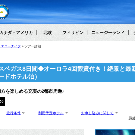
カナダ・アメリカ
北欧
フィリピン
ニュージーランド
イエローナイフ
ツアー詳細
スベガス8日間◆オーロラ4回観賞付き！絶景と最
ードホテル泊）
方を楽しめる充実の2都市周遊♪
D0
旅行条件
利用予定ホテル
お申し込みに関して
最終