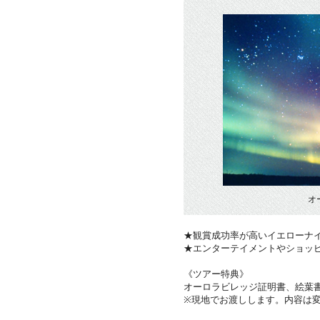
オ
★観賞成功率が高いイエローナ
★エンターテイメントやショッ
《ツアー特典》
オーロラビレッジ証明書、絵葉
※現地でお渡しします。内容は