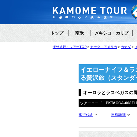
トップ
南米
メキシコ・カリブ
海外旅行・ツアーTOP
カナダ・アメリカ
カナダ
イエローナイフ＆ラ
る贅沢旅（スタンダ
オーロラとラスベガスの両
ツアーコード：
PKTACCA-008ZL
旅行代金
日程詳細