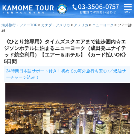
海外旅行・ツアーTOP
カナダ・アメリカ
アメリカ
ニューヨーク
ツアー詳
細
《ひとり旅専用》タイムズスクエアまで徒歩圏内☆エ
ジソンホテルに泊まるニューヨーク（成田発ユナイテ
ッド航空利用）【エアー＆ホテル】《カード払いOK》
5日間
24時間日本語サポート付き！初めての海外旅行も安心♪／燃油サ
ーチャージ込み！