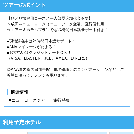
ツアーのポイント
【ひとり旅専用コース／一人部屋追加代金不要】
☆成田⇔ニューヨーク（ニューアーク空港）直行便利用！
☆エアー＆ホテルプランでも24時間日本語サポート付き！
●現地滞在中は24時間日本語サポート！
●ANAマイレージがたまる！
●お支払いはクレジットカードＯＫ！
（VISA、MASTER、JCB、AMEX、DINERS）
◎ANA国内線の追加手配、他の都市とのコンビネーションなど、ご
希望に沿ってアレンジも承ります。
関連情報
■ニューヨークツアー・旅行特集
利用予定ホテル