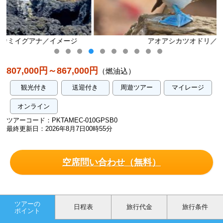
ジ
アオアシカツオドリ／イメージ
807,000円～867,000円
（燃油込）
観光付き
送迎付き
周遊ツアー
マイレージ
オンライン
ツアーコード：PKTAMEC-010GPSB0
最終更新日：2026年8月7日00時55分
空席問い合わせ（無料）
ツアーの
日程表
旅行代金
旅行条件
ポイント