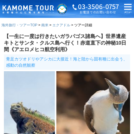
海外旅行・ツアーTOP
南米
エクアドル
ツアー詳細
【一生に一度は行きたいガラパゴス諸島へ】世界遺産
キトとサンタ・クルス島へ行く！赤道直下の神秘10日
間《アエロメヒコ航空利用》
青足カツオドリやアシカに大接近！海と陸から固有種に出会う、
感動の自然観察