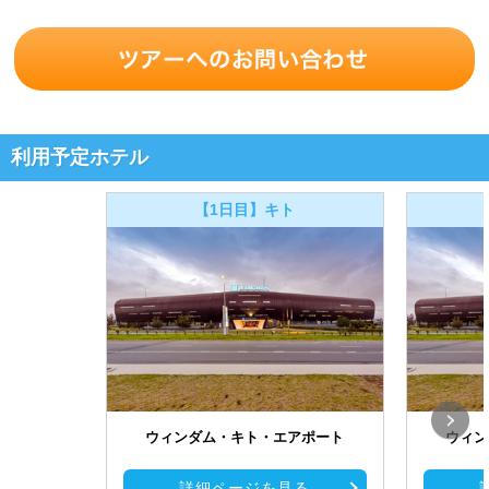
利用予定ホテル
【1日目】キト
ウィンダム・キト・エアポート
ウィン
詳細ページを見る