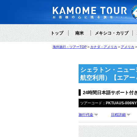
トップ
南米
メキシコ・カリブ
海外旅行・ツアーTOP
カナダ・アメリカ
アメリカ
シェラトン・ニュー
航空利用）【エアー
24時間日本語サポート付
ツアーコード：
PKTUAUS-006N
旅行代金
日程詳細