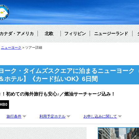
カナダ・アメリカ
北欧
フィリピン
ニュージーランド
ニューヨーク
ツアー詳細
ヨーク・タイムズスクエアに泊まるニューヨーク
＆ホテル】《カード払いOK》6日間
き！初めての海外旅行も安心♪／燃油サーチャージ込み！
YHB0
旅行条件
利用予定ホテル
お申し込みに関して