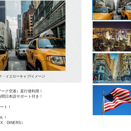
ク・イエローキャブ/イメージ
アーク空港）直行便利用！
時間日本語サポート付き！
ポート！
Ｋ！
X、DINERS）