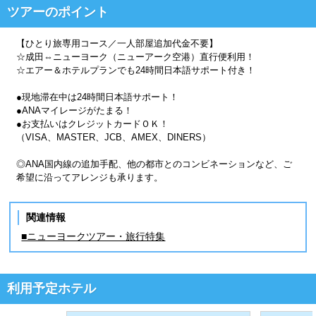
ツアーのポイント
【ひとり旅専用コース／一人部屋追加代金不要】
☆成田⇔ニューヨーク（ニューアーク空港）直行便利用！
☆エアー＆ホテルプランでも24時間日本語サポート付き！
●現地滞在中は24時間日本語サポート！
●ANAマイレージがたまる！
●お支払いはクレジットカードＯＫ！
（VISA、MASTER、JCB、AMEX、DINERS）
◎ANA国内線の追加手配、他の都市とのコンビネーションなど、ご
希望に沿ってアレンジも承ります。
関連情報
■ニューヨークツアー・旅行特集
利用予定ホテル