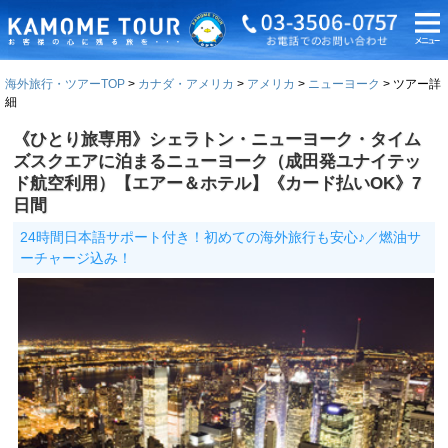
海外旅行・ツアーTOP
カナダ・アメリカ
アメリカ
ニューヨーク
ツアー詳
細
《ひとり旅専用》シェラトン・ニューヨーク・タイム
ズスクエアに泊まるニューヨーク（成田発ユナイテッ
ド航空利用）【エアー＆ホテル】《カード払いOK》7
日間
24時間日本語サポート付き！初めての海外旅行も安心♪／燃油サ
ーチャージ込み！