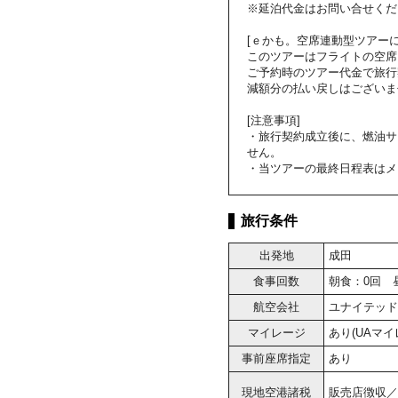
※延泊代金はお問い合せくだ
[ｅかも。空席連動型ツアーに
このツアーはフライトの空席
ご予約時のツアー代金で旅行
減額分の払い戻しはございま
[注意事項]
・旅行契約成立後に、燃油サ
せん。
・当ツアーの最終日程表はメ
旅行条件
出発地
成田
食事回数
朝食：0回 
航空会社
ユナイテッド
マイレージ
あり(UAマ
事前座席指定
あり
現地空港諸税
販売店徴収／大