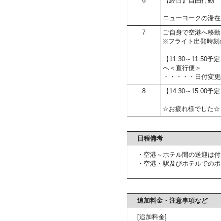
6
【終日】自由行動
ニューヨークの滞在
7
ご自身で空港へ移動
※フライト出発時刻
【11:30～11:
へ＜直行便＞
・・・・・日付変更
8
【14:30～15:00
☆お疲れ様でした☆
日程備考
・空港～ホテル間の送迎は付
・空港・駅及びホテルでのポ
追加料金・注意事項など
[追加料金]