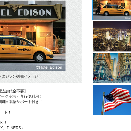
・エジソン/外観イメージ
屋追加代金不要】
アーク空港）直行便利用！
時間日本語サポート付き！
ポート！
Ｋ！
X、DINERS）