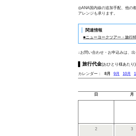
◎ANA国内線の追加手配、他の
アレンジも承ります。
関連情報
■ニューヨークツアー・旅行
↓お問い合わせ・お申込みは、
旅行代金
(おひとり様あたり)
カレンダー：
8月
9月
10月
日
月
2
3