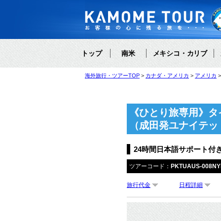
トップ
南米
メキシコ・カリブ
海外旅行・ツアーTOP
カナダ・アメリカ
アメリカ
《ひとり旅専用》タ
（成田発ユナイテッ
24時間日本語サポート付
ツアーコード：
PKTUAUS-008N
旅行代金
日程詳細