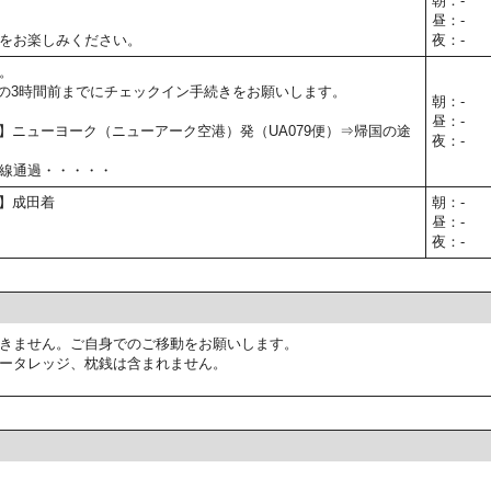
朝：-
昼：-
をお楽しみください。
夜：-
。
の3時間前までにチェックイン手続きをお願いします。
朝：-
昼：-
50予定】ニューヨーク（ニューアーク空港）発（UA079便）⇒帰国の途
夜：-
線通過・・・・・
予定】成田着
朝：-
昼：-
夜：-
きません。ご自身でのご移動をお願いします。
ータレッジ、枕銭は含まれません。