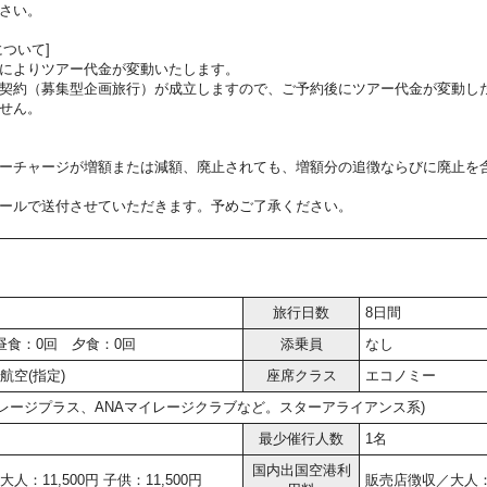
さい。
ついて]
によりツアー代金が変動いたします。
契約（募集型企画旅行）が成立しますので、ご予約後にツアー代金が変動し
せん。
ーチャージが増額または減額、廃止されても、増額分の追徴ならびに廃止を
ールで送付させていただきます。予めご了承ください。
旅行日数
8日間
昼食：0回 夕食：0回
添乗員
なし
航空(指定)
座席クラス
エコノミー
イレージプラス、ANAマイレージクラブなど。スターアライアンス系)
最少催行人数
1名
国内出国空港利
人：11,500円 子供：11,500円
販売店徴収／大人：4,