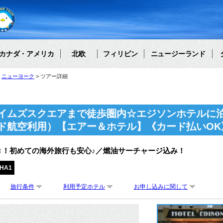
カナダ・アメリカ
北欧
フィリピン
ニュージーランド
ニューヨーク
ツアー詳細
イムズスクエアまで徒歩圏内☆エジソンホテルに
ド航空利用）【エアー＆ホテル】《カード払いOK
き！初めての海外旅行も安心♪／燃油サーチャージ込み！
YHA1
旅行条件
利用予定ホテル
お申し込みに関して