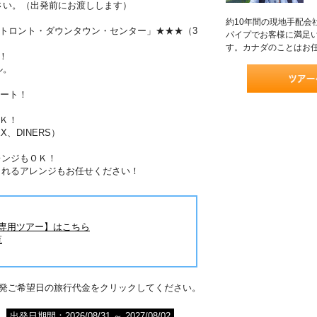
さい。（出発前にお渡しします）
約10年間の現地手配会
トロント・ダウンタウン・センター」★★★（3
パイプでお客様に満足
す。カナダのことはお
！
ル。
ポート！
Ｋ！
X、DINERS）
レンジもＯＫ！
されるアレンジもお任せください！
旅専用ツアー】はこちら
覧
出発ご希望日の旅行代金をクリックしてください。
出発日期間：2026/08/31 ～ 2027/08/02