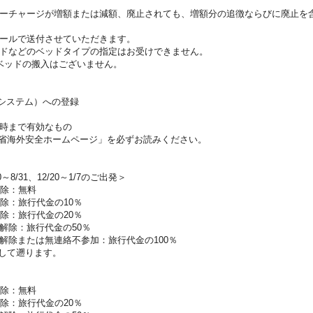
ーチャージが増額または減額、廃止されても、増額分の追徴ならびに廃止を
ールで送付させていただきます。
ドなどのベッドタイプの指定はお受けできません。
ベッドの搬入はございません。
証システム）への登録
時まで有効なもの
省海外安全ホームページ」を必ずお読みください。
0～8/31、12/20～1/7のご出発＞
解除：無料
除：旅行代金の10％
除：旅行代金の20％
解除：旅行代金の50％
解除または無連絡不参加：旅行代金の100％
して遡ります。
解除：無料
除：旅行代金の20％