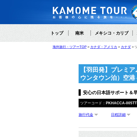
トップ
南米
メキシコ・カリブ
海外旅行・ツアーTOP
カナダ・アメリカ
カナダ
【羽田発】プレミア
ウンタウン泊）空港
安心の日本語サポート＆
ツアーコード：
PKHACCA-005T
旅行代金
日程詳細