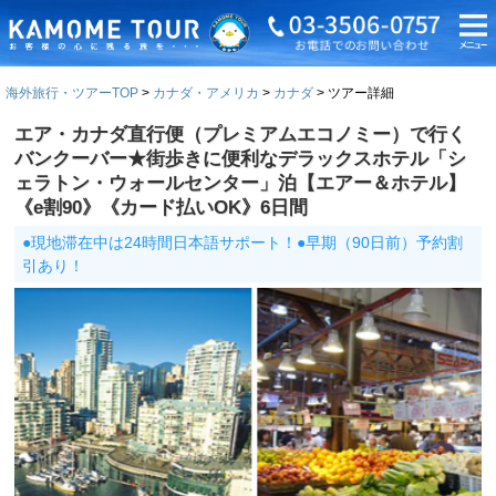
海外旅行・ツアーTOP
カナダ・アメリカ
カナダ
ツアー詳細
エア・カナダ直行便（プレミアムエコノミー）で行く
バンクーバー★街歩きに便利なデラックスホテル「シ
ェラトン・ウォールセンター」泊【エアー＆ホテル】
《e割90》《カード払いOK》6日間
●現地滞在中は24時間日本語サポート！●早期（90日前）予約割
引あり！