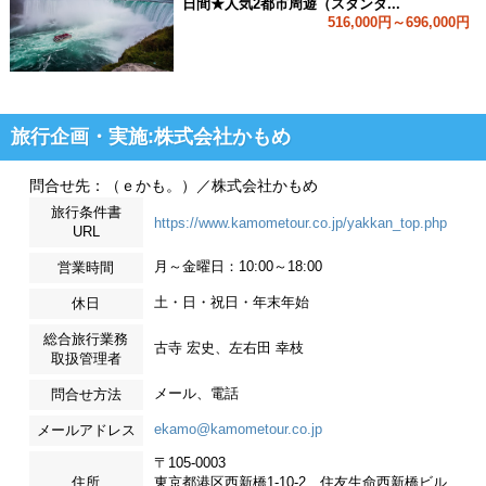
日間★人気2都市周遊（スタンダ...
516,000円～696,000円
旅行企画・実施:株式会社かもめ
問合せ先：（ｅかも。）／株式会社かもめ
旅行条件書
https://www.kamometour.co.jp/yakkan_top.php
URL
月～金曜日：10:00～18:00
営業時間
土・日・祝日・年末年始
休日
総合旅行業務
古寺 宏史、左右田 幸枝
取扱管理者
メール、電話
問合せ方法
ekamo@kamometour.co.jp
メールアドレス
〒105-0003
住所
東京都港区西新橋1-10-2 住友生命西新橋ビル