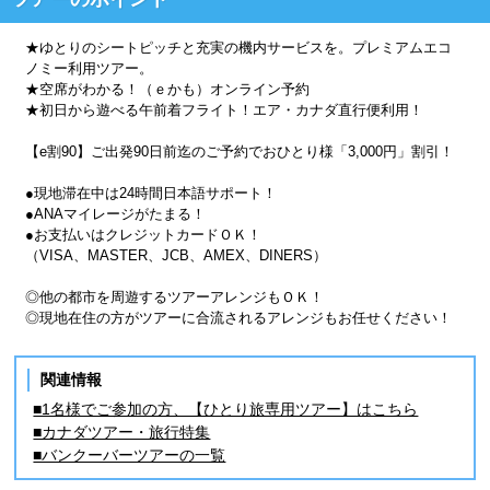
★ゆとりのシートピッチと充実の機内サービスを。プレミアムエコ
ノミー利用ツアー。
★空席がわかる！（ｅかも）オンライン予約
★初日から遊べる午前着フライト！エア・カナダ直行便利用！
【e割90】ご出発90日前迄のご予約でおひとり様「3,000円」割引！
●現地滞在中は24時間日本語サポート！
●ANAマイレージがたまる！
●お支払いはクレジットカードＯＫ！
（VISA、MASTER、JCB、AMEX、DINERS）
◎他の都市を周遊するツアーアレンジもＯＫ！
◎現地在住の方がツアーに合流されるアレンジもお任せください！
関連情報
■1名様でご参加の方、【ひとり旅専用ツアー】はこちら
■カナダツアー・旅行特集
■バンクーバーツアーの一覧