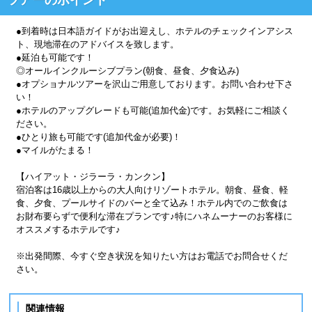
●到着時は日本語ガイドがお出迎えし、ホテルのチェックインアシス
ト、現地滞在のアドバイスを致します。
●延泊も可能です！
◎オールインクルーシブプラン(朝食、昼食、夕食込み)
●オプショナルツアーを沢山ご用意しております。お問い合わせ下さ
い！
●ホテルのアップグレードも可能(追加代金)です。お気軽にご相談く
ださい。
●ひとり旅も可能です(追加代金が必要)！
●マイルがたまる！
【ハイアット・ジラーラ・カンクン】
宿泊客は16歳以上からの大人向けリゾートホテル。朝食、昼食、軽
食、夕食、プールサイドのバーと全て込み！ホテル内でのご飲食は
お財布要らずで便利な滞在プランです♪特にハネムーナーのお客様に
オススメするホテルです♪
※出発間際、今すぐ空き状況を知りたい方はお電話でお問合せくだ
さい。
関連情報