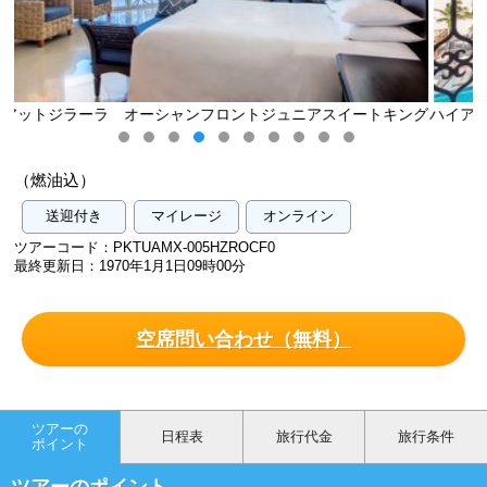
アスイートキング
ハイアットジラーラ オーシャンフロントジュニアス
客室（イメージ）
（燃油込）
送迎付き
マイレージ
オンライン
ツアーコード：PKTUAMX-005HZROCF0
最終更新日：1970年1月1日09時00分
空席問い合わせ（無料）
ツアーの
日程表
旅行代金
旅行条件
ポイント
ツアーのポイント