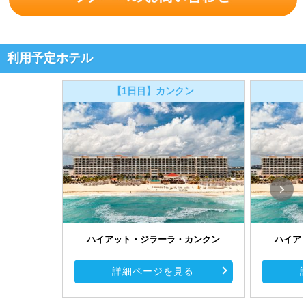
利用予定ホテル
【1日目】カンクン
ハイアット・ジラーラ・カンクン
ハイア
詳細ページを見る