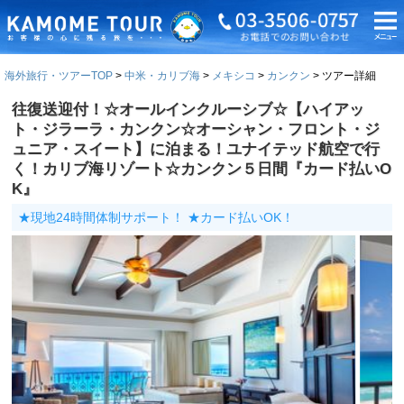
海外旅行・ツアーTOP
中米・カリブ海
メキシコ
カンクン
ツアー詳細
往復送迎付！☆オールインクルーシブ☆【ハイアッ
ト・ジラーラ・カンクン☆オーシャン・フロント・ジ
ュニア・スイート】に泊まる！ユナイテッド航空で行
く！カリブ海リゾート☆カンクン５日間『カード払いO
K』
★現地24時間体制サポート！ ★カード払いOK！