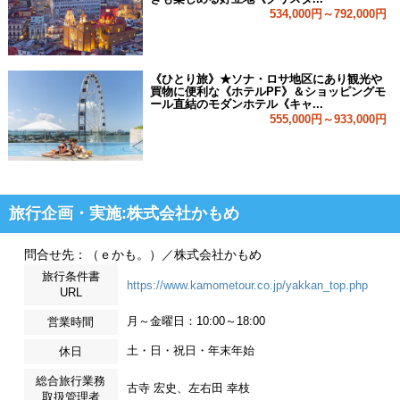
534,000円～792,000円
《ひとり旅》★ソナ・ロサ地区にあり観光や
買物に便利な《ホテルPF》＆ショッピングモ
ール直結のモダンホテル《キャ...
555,000円～933,000円
旅行企画・実施:株式会社かもめ
問合せ先：（ｅかも。）／株式会社かもめ
旅行条件書
https://www.kamometour.co.jp/yakkan_top.php
URL
月～金曜日：10:00～18:00
営業時間
土・日・祝日・年末年始
休日
総合旅行業務
古寺 宏史、左右田 幸枝
取扱管理者