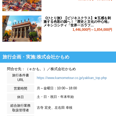
《ひとり旅》【ビジネスクラス】★五感を刺
激する色彩の国へ！「歴史と文化の中心地」
メキシコシティ「世界一カラフ...
1,446,000円～1,854,000円
旅行企画・実施:株式会社かもめ
問合せ先：（ｅかも。）／株式会社かもめ
旅行条件書
https://www.kamometour.co.jp/yakkan_top.php
URL
月～金曜日：10:00～18:00
営業時間
土・日・祝日・年末年始
休日
総合旅行業務
古寺 宏史、左右田 幸枝
取扱管理者