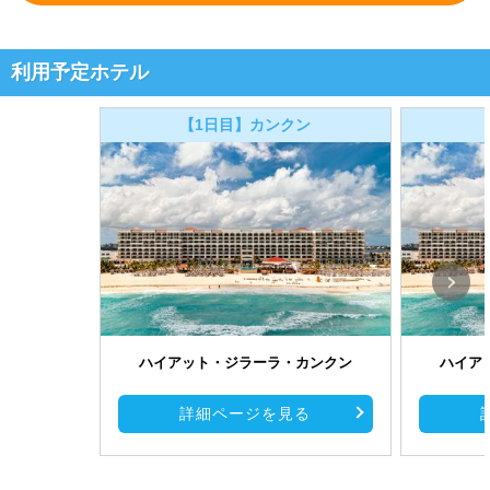
利用予定ホテル
【1日目】カンクン
ハイアット・ジラーラ・カンクン
ハイア
詳細ページを見る