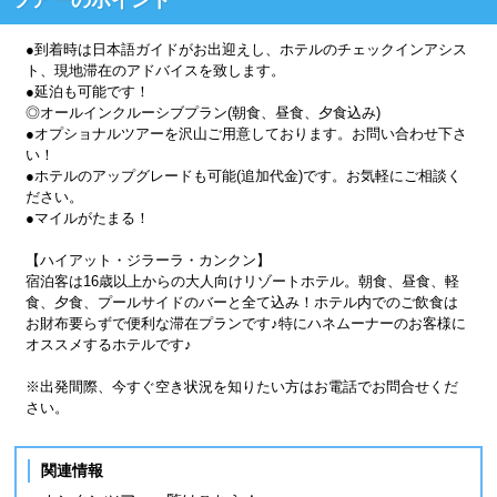
●到着時は日本語ガイドがお出迎えし、ホテルのチェックインアシス
ト、現地滞在のアドバイスを致します。
●延泊も可能です！
◎オールインクルーシブプラン(朝食、昼食、夕食込み)
●オプショナルツアーを沢山ご用意しております。お問い合わせ下さ
い！
●ホテルのアップグレードも可能(追加代金)です。お気軽にご相談く
ださい。
●マイルがたまる！
【ハイアット・ジラーラ・カンクン】
宿泊客は16歳以上からの大人向けリゾートホテル。朝食、昼食、軽
食、夕食、プールサイドのバーと全て込み！ホテル内でのご飲食は
お財布要らずで便利な滞在プランです♪特にハネムーナーのお客様に
オススメするホテルです♪
※出発間際、今すぐ空き状況を知りたい方はお電話でお問合せくだ
さい。
関連情報