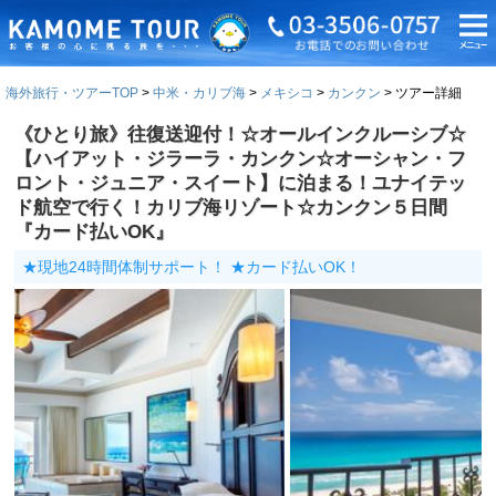
海外旅行・ツアーTOP
中米・カリブ海
メキシコ
カンクン
ツアー詳細
《ひとり旅》往復送迎付！☆オールインクルーシブ☆
【ハイアット・ジラーラ・カンクン☆オーシャン・フ
ロント・ジュニア・スイート】に泊まる！ユナイテッ
ド航空で行く！カリブ海リゾート☆カンクン５日間
『カード払いOK』
★現地24時間体制サポート！ ★カード払いOK！