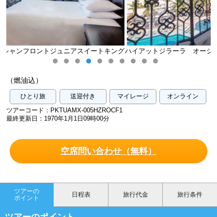
トキング
ハイアットジラーラ オーシャンフロントジュニアスイート
客室（イメージ）
（燃油込）
ひとり旅
送迎付き
マイレージ
オンライン
ツアーコード：PKTUAMX-005HZROCF1
最終更新日：1970年1月1日09時00分
空席問い合わせ（無料）
ツアーの
日程表
旅行代金
旅行条件
ポイント
ツアーのポイント