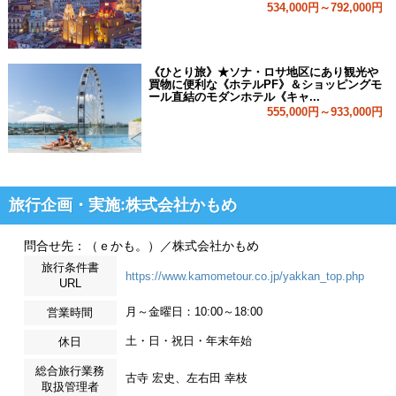
534,000円～792,000円
《ひとり旅》★ソナ・ロサ地区にあり観光や
買物に便利な《ホテルPF》＆ショッピングモ
ール直結のモダンホテル《キャ...
555,000円～933,000円
旅行企画・実施:株式会社かもめ
問合せ先：（ｅかも。）／株式会社かもめ
旅行条件書
https://www.kamometour.co.jp/yakkan_top.php
URL
月～金曜日：10:00～18:00
営業時間
土・日・祝日・年末年始
休日
総合旅行業務
古寺 宏史、左右田 幸枝
取扱管理者