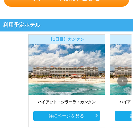
利用予定ホテル
【1日目】カンクン
ハイアット・ジラーラ・カンクン
ハイア
詳細ページを見る