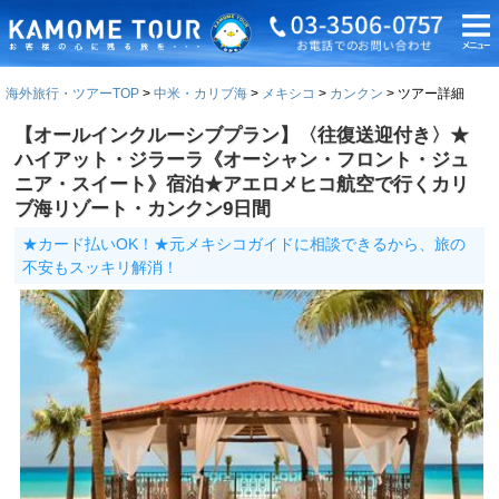
海外旅行・ツアーTOP
中米・カリブ海
メキシコ
カンクン
ツアー詳細
【オールインクルーシブプラン】〈往復送迎付き〉★
ハイアット・ジラーラ《オーシャン・フロント・ジュ
ニア・スイート》宿泊★アエロメヒコ航空で行くカリ
ブ海リゾート・カンクン9日間
★カード払いOK！★元メキシコガイドに相談できるから、旅の
不安もスッキリ解消！