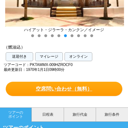
）
ハイアット・ジラーラ・カンクン／イメージ
（燃油込）
送迎付き
マイレージ
オンライン
ツアーコード：PKTAMMX-009HZROCF0
最終更新日：1970年1月1日09時00分
空席問い合わせ（無料）
ツアーの
日程表
旅行代金
旅行条件
ポイント
ツアーのポイント