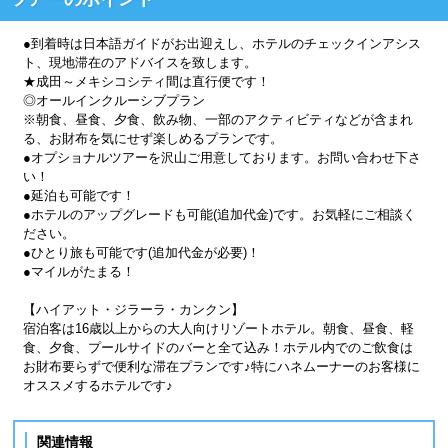
●到着時は日本語ガイドがお出迎えし、ホテルのチェックインアシス
ト、現地滞在のアドバイスを致します。
★成田～メキシコシティ間は直行便です！
◎オールインクルーシブプラン
※朝食、昼食、夕食、飲み物、一部のアクティビティなどが含まれ
る、お財布を気にせず楽しめるプランです。
●オプショナルツアーを沢山ご用意しております。お問い合わせ下さ
い！
●延泊も可能です！
●ホテルのアップグレードも可能(追加代金)です。お気軽にご相談く
ださい。
●ひとり旅も可能です(追加代金が必要)！
●マイルがたまる！
【ハイアット・ジラーラ・カンクン】
宿泊客は16歳以上からの大人向けリゾートホテル。朝食、昼食、軽
食、夕食、プールサイドのバーと全て込み！ホテル内でのご飲食は
お財布要らずで便利な滞在プランです♪特にハネムーナーのお客様に
オススメするホテルです♪
関連情報