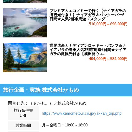
プレミアムエコノミーで行く【ナイアガラの
滝観光付き！】ナイアガラ＆バンクーバー6
日間★人気2都市周遊（スタンダ...
516,000円～696,000円
世界遺産カナディアンロッキー・バンフ＆ナ
イアガラの滝◆人気2都市周遊6日間★ナイア
ガラの滝観光付き【成田発ウエ...
404,000円～584,000円
旅行企画・実施:株式会社かもめ
問合せ先：（ｅかも。）／株式会社かもめ
旅行条件書
https://www.kamometour.co.jp/yakkan_top.php
URL
月～金曜日：10:00～18:00
営業時間