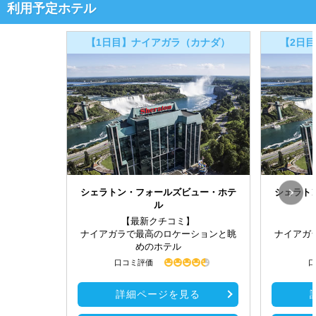
利用予定ホテル
【1日目】ナイアガラ（カナダ）
【2日
シェラトン・フォールズビュー・ホテ
シェラト
ル
【最新クチコミ】
ナイアガラで最高のロケーションと眺
ナイアガ
めのホテル
口コミ評価
口
詳細ページを見る