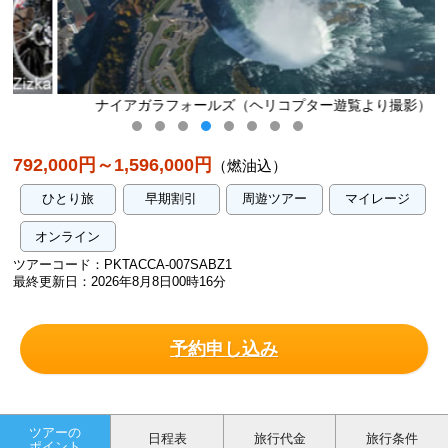
ナイアガラフォールズ（ヘリコプター遊覧より撮影）
792,000円～1,596,000円
（燃油込）
ひとり旅
早期割引
周遊ツアー
マイレージ
オンライン
ツアーコード：PKTACCA-007SABZ1
最終更新日：2026年8月8日00時16分
予約申し込み
ツアーの
日程表
旅行代金
旅行条件
ポイント