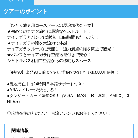
ツアーのポイント
【ひとり旅専用コース／一人部屋追加代金不要】
★初めてのカナダ旅行に最適なベストルート！
ナイアガラとバンフは連泊、自由時間もたっぷり！
★ナイアガラの滝を大迫力で体感！
ナイアガラクルーズに乗船し、迫力満点の滝を間近で観光！
★バンフとナイアガラは空港送迎付きで安心！
シャトルバス利用で空港からの移動もスムーズ
【e割90】出発90日前までのご予約でおひとり様3,000円割引！
●現地滞在中は24時間日本語サポート付き！
●ANAマイレージがたまる！
●クレジットカード決済OK！（VISA、MASTER、JCB、AMEX、DI
NERS）
◎現地在住の方のツアー合流アレンジもお任せください！
関連情報