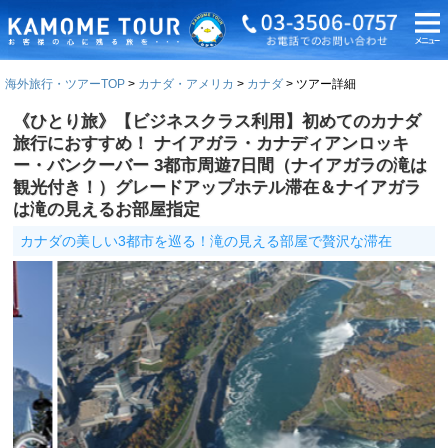
海外旅行・ツアーTOP
カナダ・アメリカ
カナダ
ツアー詳細
《ひとり旅》【ビジネスクラス利用】初めてのカナダ
旅行におすすめ！ ナイアガラ・カナディアンロッキ
ー・バンクーバー 3都市周遊7日間（ナイアガラの滝は
観光付き！）グレードアップホテル滞在＆ナイアガラ
は滝の見えるお部屋指定
カナダの美しい3都市を巡る！滝の見える部屋で贅沢な滞在