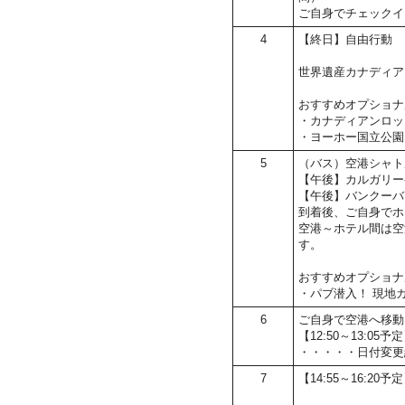
ご自身でチェックイ
4
【終日】自由行動
世界遺産カナディア
おすすめオプショナ
・カナディアンロッ
・ヨーホー国立公園
5
（バス）空港シャト
【午後】カルガリー
【午後】バンクーバ
到着後、ご自身でホ
空港～ホテル間は空
す。
おすすめオプショナ
・パブ潜入！ 現地
6
ご自身で空港へ移動
【12:50～13:
・・・・・日付変更
7
【14:55～16:20