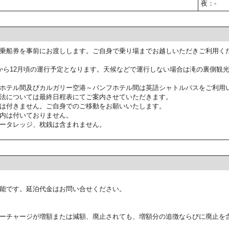
夜：-
乗船券を事前にお渡しします。ご自身で乗り場までお越しいただきご利用く
から12月頃の運行予定となります。天候などで運行しない場合は滝の裏側観
ホテル間及びカルガリー空港～バンフホテル間は英語シャトルバスをご利用
法については最終日程表にてご案内させていただきます。
は付きません。ご自身でのご移動をお願いいたします。
内は付いておりません。
ータレッジ、枕銭は含まれません。
能です。延泊代金はお問い合せください。
ーチャージが増額または減額、廃止されても、増額分の追徴ならびに廃止を