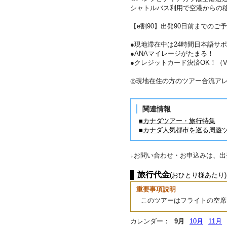
シャトルバス利用で空港からの
【e割90】出発90日前までのご予
●現地滞在中は24時間日本語サ
●ANAマイレージがたまる！
●クレジットカード決済OK！（VIS
◎現地在住の方のツアー合流ア
関連情報
■カナダツアー・旅行特集
■カナダ人気都市を巡る周遊
↓お問い合わせ・お申込みは、
旅行代金
(おひとり様あたり)
重要事項説明
このツアーはフライトの空席
カレンダー：
9月
10月
11月