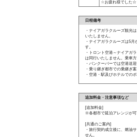
☆お疲れ様でした☆
日程備考
・ナイアガラクルーズ観光は
いたしません。
・ナイアガラクルーズは5月
す。
・トロント空港～ナイアガラ
は同行いたしません。乗車方
・バンクーバーでは空港送迎
・乗り継ぎ都市での乗継ぎ案
・空港・駅及びホテルでのポ
追加料金・注意事項など
[追加料金]
※各都市で延泊アレンジが可
[共通のご案内]
・旅行契約成立後に、燃油サ
せん。