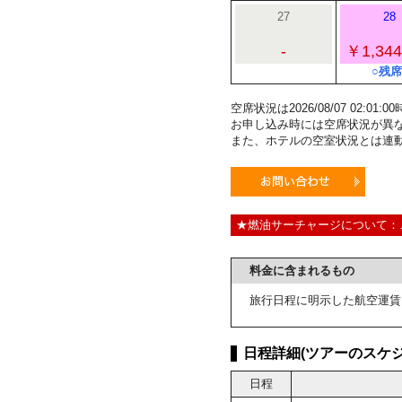
27
28
-
￥1,344
○残席
空席状況は2026/08/07 02:0
お申し込み時には空席状況が異
また、ホテルの空室状況とは連
★燃油サーチャージについて：
料金に含まれるもの
旅行日程に明示した航空運賃
日程詳細(ツアーのスケジ
日程