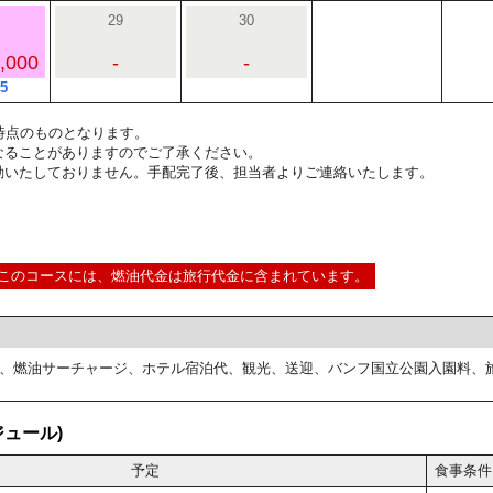
29
30
,000
-
-
5
1:00時点のものとなります。
なることがありますのでご了承ください。
動いたしておりません。手配完了後、担当者よりご連絡いたします。
このコースには、燃油代金は旅行代金に含まれています。
、燃油サーチャージ、ホテル宿泊代、観光、送迎、バンフ国立公園入園料、
ュール)
予定
食事条件