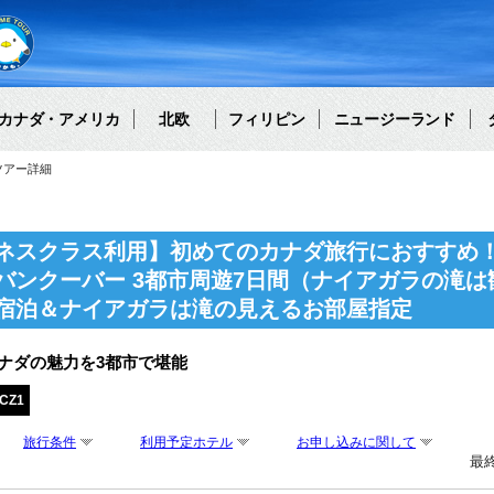
カナダ・アメリカ
北欧
フィリピン
ニュージーランド
ツアー詳細
ネスクラス利用】初めてのカナダ旅行におすすめ！
バンクーバー 3都市周遊7日間（ナイアガラの滝
宿泊＆ナイアガラは滝の見えるお部屋指定
ナダの魅力を3都市で堪能
CZ1
旅行条件
利用予定ホテル
お申し込みに関して
最終