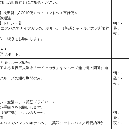
忙期は3時間前）にご集合ください。
5予定】成田発（AC010便）⇒トロントへ＜直行便＞
線通過・・・・・
予定】トロント着
朝：-
 エアバスでナイアガラのホテルへ。（英語シャトルバス／所要約
昼：-
夜：-
ン手続きをお願いします。
t★★
本語サポート。
の滝クルーズ観光
了する世界三大瀑布「ナイアガラ」をクルーズ船で滝の間近に迫
朝：-
クルーズの運行期間のみ）
昼：-
夜：-
ント空港へ。（英語ドライバー）
ン手続きをお願いします。
（航空機）⇒カルガリーへ
朝：-
着
昼：-
ルバスでバンフのホテルへ。（英語シャトルバス／所要約2時
夜：-