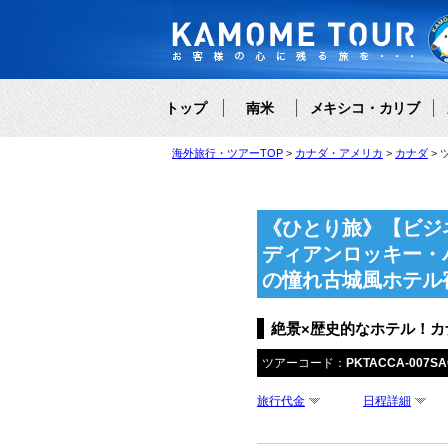
トップ
南米
メキシコ・カリブ
海外旅行・ツアーTOP
カナダ・アメリカ
カナダ
《ひとり旅》【ビジ
ディアンロッキー・
の憧れ古城風ホテル
絶景×歴史的なホテル！カ
ツアーコード：
PKTACCA-007SA
旅行代金
日程詳細