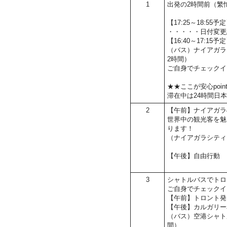
1
出発の2時間前（繁
【17:25～18:5
・・・・・日付変更
【16:40～17:15
（バス）ナイアガラ
2時間）
ご自身でチェックイ
★★ここが安心poin
滞在中は24時間日
2
【午前】ナイアガラ
世界中の観光客を魅
ります！
（ナイアガラシティ
【午後】自由行動
3
シャトルバスでトロ
ご自身でチェックイ
【午前】トロント発
【午後】カルガリー
（バス）空港シャト
間）