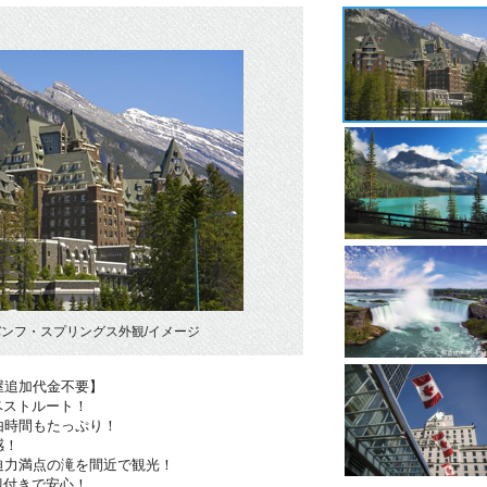
ンフ・スプリングス外観/イメージ
屋追加代金不要】
ベストルート！
由時間もたっぷり！
感！
迫力満点の滝を間近で観光！
迎付きで安心！