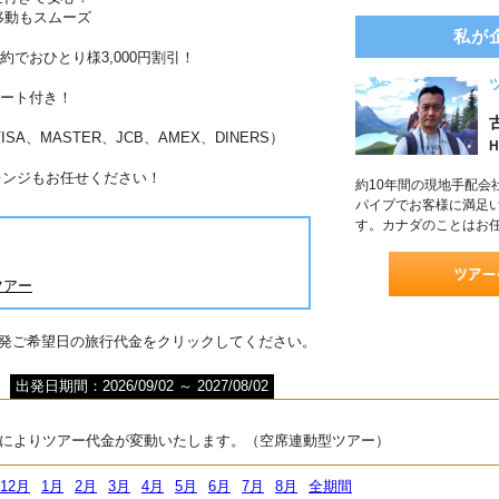
移動もスムーズ
私が
約でおひとり様3,000円割引！
ポート付き！
A、MASTER、JCB、AMEX、DINERS）
H
レンジもお任せください！
約10年間の現地手配会
パイプでお客様に満足
す。カナダのことはお
ツアー
出発ご希望日の旅行代金をクリックしてください。
出発日期間：2026/09/02 ～ 2027/08/02
によりツアー代金が変動いたします。（空席連動型ツアー）
12月
1月
2月
3月
4月
5月
6月
7月
8月
全期間