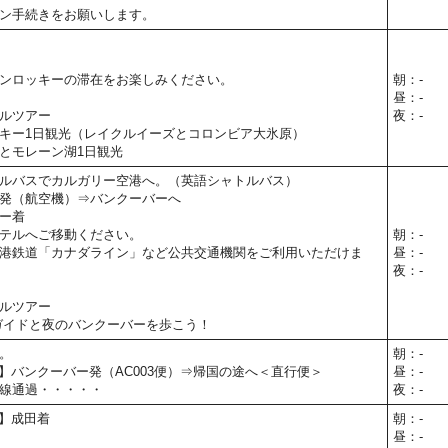
ン手続きをお願いします。
ンロッキーの滞在をお楽しみください。
朝：-
昼：-
ルツアー
夜：-
キー1日観光（レイクルイーズとコロンビア大氷原）
とモレーン湖1日観光
ルバスでカルガリー空港へ。（英語シャトルバス）
発（航空機）⇒バンクーバーへ
ー着
テルへご移動ください。
朝：-
港鉄道「カナダライン」など公共交通機関をご利用いただけま
昼：-
夜：-
ルツアー
ガイドと夜のバンクーバーを歩こう！
。
朝：-
05予定】バンクーバー発（AC003便）⇒帰国の途へ＜直行便＞
昼：-
線通過・・・・・
夜：-
予定】成田着
朝：-
昼：-