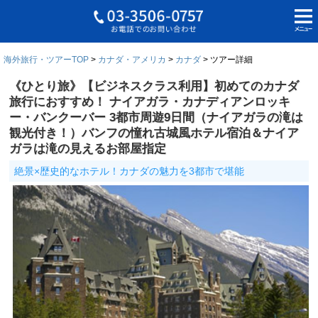
海外旅行・ツアーTOP
カナダ・アメリカ
カナダ
ツアー詳細
《ひとり旅》【ビジネスクラス利用】初めてのカナダ
旅行におすすめ！ ナイアガラ・カナディアンロッキ
ー・バンクーバー 3都市周遊9日間（ナイアガラの滝は
観光付き！）バンフの憧れ古城風ホテル宿泊＆ナイア
ガラは滝の見えるお部屋指定
絶景×歴史的なホテル！カナダの魅力を3都市で堪能