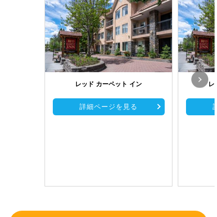
レッド カーペット イン
レ
詳細ページを見る