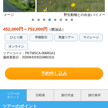
野生動物との出会い/イメージ
452,000円～752,000円
（燃油込）
ひとり旅
早期割引
周遊ツアー
マイレージ
オンライン
ツアーコード：PKTWSCA-006RGA1
最終更新日：2026年8月8日04時32分
予約申し込み
ツアーの
日程表
旅行代金
旅行条件
ポイント
ツアーのポイント