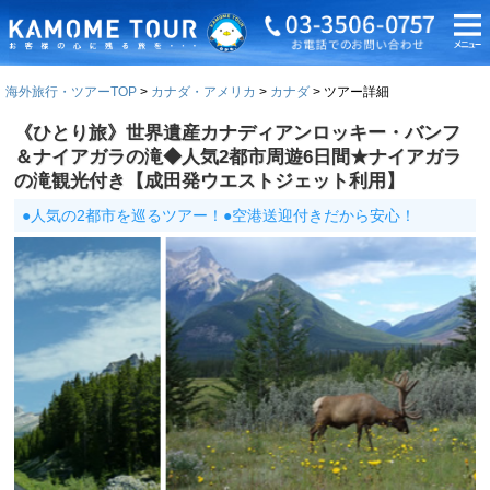
海外旅行・ツアーTOP
カナダ・アメリカ
カナダ
ツアー詳細
《ひとり旅》世界遺産カナディアンロッキー・バンフ
＆ナイアガラの滝◆人気2都市周遊6日間★ナイアガラ
の滝観光付き【成田発ウエストジェット利用】
●人気の2都市を巡るツアー！●空港送迎付きだから安心！