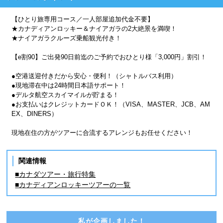
【ひとり旅専用コース／一人部屋追加代金不要】
★カナディアンロッキー＆ナイアガラの2大絶景を満喫！
★ナイアガラクルーズ乗船観光付き！
【e割90】ご出発90日前迄のご予約でおひとり様「3,000円」割引！
●空港送迎付きだから安心・便利！（シャトルバス利用）
●現地滞在中は24時間日本語サポート！
●デルタ航空スカイマイルが貯まる！
●お支払いはクレジットカードＯＫ！（VISA、MASTER、JCB、AM
EX、DINERS）
現地在住の方がツアーに合流するアレンジもお任せください！
関連情報
■カナダツアー・旅行特集
■カナディアンロッキーツアーの一覧
私が企画しました！