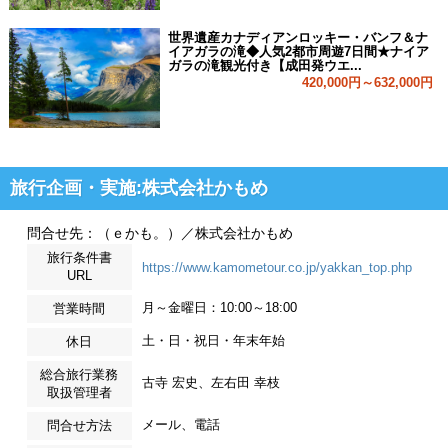
世界遺産カナディアンロッキー・バンフ＆ナ
イアガラの滝◆人気2都市周遊7日間★ナイア
ガラの滝観光付き【成田発ウエ...
420,000円～632,000円
旅行企画・実施:株式会社かもめ
問合せ先：（ｅかも。）／株式会社かもめ
旅行条件書
https://www.kamometour.co.jp/yakkan_top.php
URL
月～金曜日：10:00～18:00
営業時間
土・日・祝日・年末年始
休日
総合旅行業務
古寺 宏史、左右田 幸枝
取扱管理者
メール、電話
問合せ方法