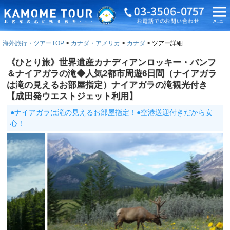
海外旅行・ツアーTOP
カナダ・アメリカ
カナダ
ツアー詳細
《ひとり旅》世界遺産カナディアンロッキー・バンフ
＆ナイアガラの滝◆人気2都市周遊6日間（ナイアガラ
は滝の見えるお部屋指定）ナイアガラの滝観光付き
【成田発ウエストジェット利用】
●ナイアガラは滝の見えるお部屋指定！●空港送迎付きだから安
心！