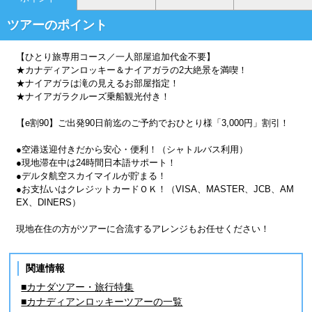
ツアーのポイント
【ひとり旅専用コース／一人部屋追加代金不要】
★カナディアンロッキー＆ナイアガラの2大絶景を満喫！
★ナイアガラは滝の見えるお部屋指定！
★ナイアガラクルーズ乗船観光付き！
【e割90】ご出発90日前迄のご予約でおひとり様「3,000円」割引！
●空港送迎付きだから安心・便利！（シャトルバス利用）
●現地滞在中は24時間日本語サポート！
●デルタ航空スカイマイルが貯まる！
●お支払いはクレジットカードＯＫ！（VISA、MASTER、JCB、AM
EX、DINERS）
現地在住の方がツアーに合流するアレンジもお任せください！
関連情報
■カナダツアー・旅行特集
■カナディアンロッキーツアーの一覧