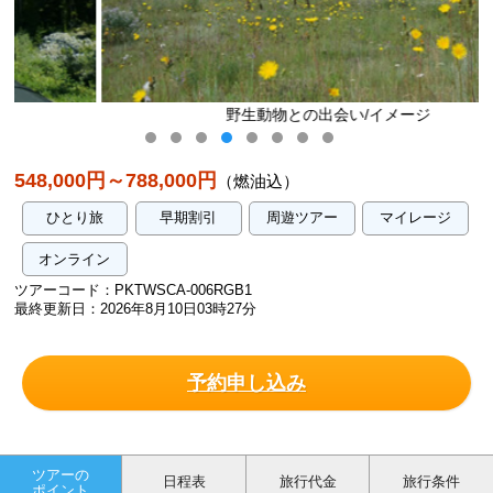
野生動物との出会い/イメージ
548,000円～788,000円
（燃油込）
ひとり旅
早期割引
周遊ツアー
マイレージ
オンライン
ツアーコード：PKTWSCA-006RGB1
最終更新日：2026年8月10日03時27分
予約申し込み
ツアーの
日程表
旅行代金
旅行条件
ポイント