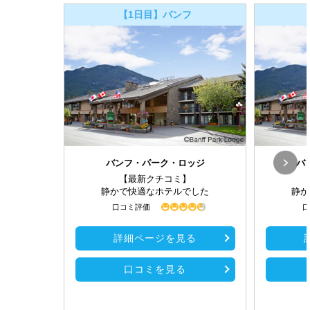
【1日目】バンフ
バンフ・パーク・ロッジ
バ
【最新クチコミ】
静かで快適なホテルでした
静か
口コミ評価
口
詳細ページを見る
口コミを見る