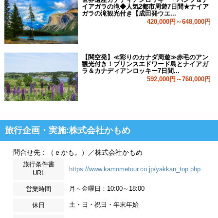
イアガラの滝◆人気2都市周遊7日間★ナイア
ガラの滝観光付き【成田発ウエ...
420,000円～648,000円
【関空発】≪彩りのカナダ周遊≫赤毛のアン
観光付き！プリンスエドワード島とナイアガ
ラ＆カナディアンロッキー7日間...
592,000円～760,000円
旅行企画・実施:株式会社かもめ
問合せ先：（ｅかも。）／株式会社かもめ
旅行条件書
https://www.kamometour.co.jp/yakkan_top.php
URL
月～金曜日：10:00～18:00
営業時間
土・日・祝日・年末年始
休日