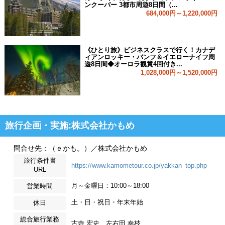
ンクーバー 3都市周遊8日間（...
684,000円～1,220,000円
《ひとり旅》ビジネスクラスで行く！カナデ
ィアンロッキー・バンフ＆イエローナイフ周
遊8日間◆オーロラ観賞4回付き...
1,028,000円～1,520,000円
旅行企画・実施:株式会社かもめ
問合せ先：（ｅかも。）／株式会社かもめ
旅行条件書
https://www.kamometour.co.jp/yakkan_top.php
URL
月～金曜日：10:00～18:00
営業時間
土・日・祝日・年末年始
休日
総合旅行業務
古寺 宏史、左右田 幸枝