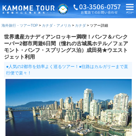
海外旅行・ツアーTOP
カナダ・アメリカ
カナダ
ツアー詳細
世界遺産カナディアンロッキー満喫！バンフ＆バンク
ーバー2都市周遊6日間（憧れの古城風ホテル／フェア
モント・バンフ・スプリングス泊）成田発★ウエスト
ジェット利用
●人気の2都市を効率よく巡るツアー！●往路はカルガリーまで直
行便で楽々！