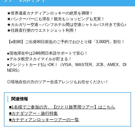
★世界遺産カナディアンロッキーの絶景を満喫！
★バンクーバーにも滞在！観光もショッピングも充実！
★カルガリー空港～バンフホテル間は空港シャトルバス付きで安心♪
★往路直行便のウエストジェット利用！
【e割90】ご出発90日前迄のご予約でおひとり様「3,000円」割引！
●現地滞在中は24時間日本語サポートで安心！
●デルタ航空スカイマイルが貯まる！
●クレジットカード払いOK！（VISA、MASTER、JCB、AMEX、DI
NERS）
◎現地在住の方のツアー合流アレンジもお任せください！
関連情報
■1名様でご参加の方、【ひとり旅専用ツアー】はこちら
■カナダツアー・旅行特集
■カナディアンロッキーツアーの一覧