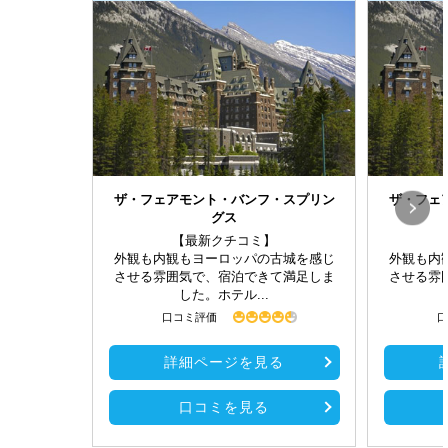
ザ・フェアモント・バンフ・スプリン
ザ・フェ
グス
【最新クチコミ】
外観も内観もヨーロッパの古城を感じ
外観も内
させる雰囲気で、宿泊できて満足しま
させる雰
した。ホテル...
口コミ評価
口
詳細ページを見る
口コミを見る