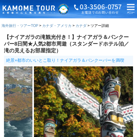
海外旅行・ツアーTOP
カナダ・アメリカ
カナダ
ツアー詳細
【ナイアガラの滝観光付き！】ナイアガラ＆バンクー
バー8日間★人気2都市周遊（スタンダードホテル泊／
滝の見えるお部屋指定）
絶景×都市のいいとこ取り！ナイアガラ＆バンクーバーを満喫