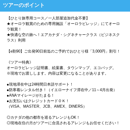
ツアーのポイント
【ひとり旅専用コース／一人部屋追加代金不要】
★オーロラ観賞のための専用施設「オーロラビレッジ」にてオーロ
ラ観賞！
★快適な空の旅へ！エアカナダ・シグネチャークラス（ビジネスク
ラス）利用
【e割90】ご出発90日前迄のご予約でおひとり様「3,000円」割引！
《ツアー特典》
オーロラビレッジ証明書、絵葉書、タウンマップ、エコバッグ。
※現地でお渡しします。内容は変更になることがあります。
●現地滞在中は24時間日本語サポート！
●防寒着レンタル付き！（イエローナイフ滞在中／11～4月出発）
●ANAマイレージがたまる！
●お支払いはクレジットカードＯＫ！
（VISA、MASTER、JCB、AMEX、DINERS）
◎カナダの他の都市を巡るアレンジもOK！
◎現地在住の方がツアーに合流されるアレンジもお任せください！