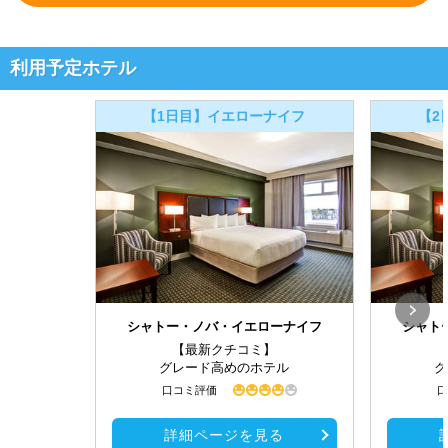
利用予定ホテル
【1日目】イエローナイフ
【2
シャトー・ノバ・イエローナイフ
シャト
【最新クチコミ】
グレード高めのホテル
グ
口コミ評価
口
詳細ページを見る