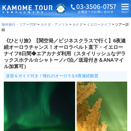
海外旅行・ツアーTOP
カナダ・アメリカ
カナダ
イエローナイフ
ツアー詳
細
《ひとり旅》【関空発／ビジネスクラスで行く】6夜連
続オーロラチャンス！オーロラベルト直下・イエロー
ナイフ8日間◆エアカナダ利用（スタイリッシュなデラ
ックスホテル☆シャトーノバ泊／送迎付き＆ANAマイ
ル加算可）
送迎＆ガイド付き！憧れのオーロラを6夜連続観賞