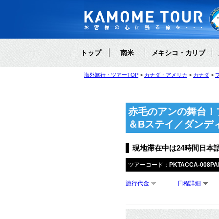
トップ
南米
メキシコ・カリブ
海外旅行・ツアーTOP
カナダ・アメリカ
カナダ
赤毛のアンの舞台！
＆Bステイ／ダンデ
現地滞在中は24時間日本
ツアーコード：
PKTACCA-008PA
旅行代金
日程詳細