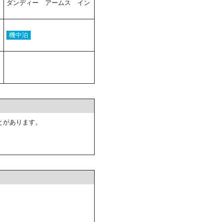
ダンディー アームス イン
機中泊
とがあります。