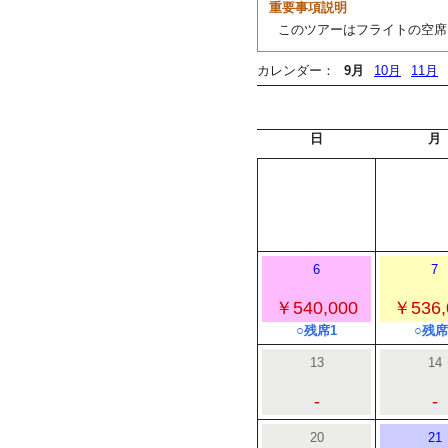
重要事項説明
このツアーはフライトの空席
カレンダー：
9月
10月
11月
日
月
6
7
￥540,000
￥536,
○残席1
○残席
13
14
-
-
20
21