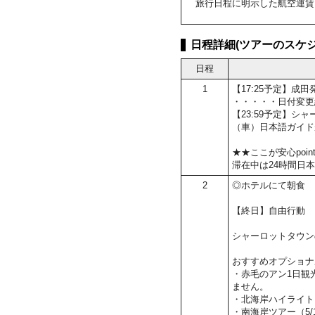
旅行日程に明示した航空運賃
日程詳細(ツアーのスケジ
日程
1
【17:25予定】
・・・・・日付変更
【23:59予定】シ
（車）日本語ガイド
★★ここが安心poin
滞在中は24時間日
2
◎ホテルにて朝食
【終日】自由行動
シャーロットタウン
おすすめオプショナ
・赤毛のアン1日観光
ません。
・北海岸ハイライト（5
・南海岸ツアー（5/1