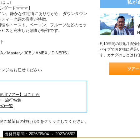
私が
りは…》
タンダード☆☆☆】
・イン。静かな住宅街にありながら、ダウンタウン
ンティーク調の客室が特徴。
料理やトースト、ベーコン、フルーツなどのセッ
ービスと充実した朝食が好評です。
H
ート
約10年間の現地手配会
パイプでお客様に満足
Master／JCB／AMEX／DINERS）
す。カナダのことはお
レンジもお任せください
旅専用ツアー】はこちら
ー・旅行特集
ーの一覧
出発ご希望日の旅行代金をクリックしてください。
出発日期間：2026/09/04 ～ 2027/08/02