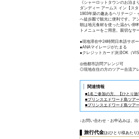
《シャーロットタウンのお泊ま
ダンディー アームス イン【ス
1903年築の趣あるヘリテージ
へ徒歩圏で観光に便利です。ア
朝は地元食材を使った温かい卵
トメニューをご用意。親切なサ
●現地滞在中24時間日本語サポ
●ANAマイレージがたまる
●クレジットカード決済OK（VISA／
◎他都市訪問アレンジ可
◎現地在住の方のツアー合流ア
関連情報
■1名ご参加の方、【ひとり
■プリンスエドワード島ツア
■プリンスエドワード島ツア
↓お問い合わせ・お申込みは、
旅行代金
(おひとり様あたり)