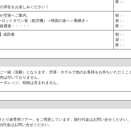
夜：-
の滞在をお楽しみください！
が空港へご案内。
朝：-
シャーロットタウン発（航空機）⇒帰国の途へ＜乗継ぎ＞
昼：-
線通過・・・・・
夜：-
予定】成田着
朝：-
昼：-
夜：-
ご一緒（混載）となります。空港・ホテルで他のお客様をお待ちいただくこ
内は付いておりません。
ータレッジ、枕銭は含まれません。
ひとり旅専用ツアー」をご用意しています。旅行代金はお問い合せください。
泊代金はお問い合せください。