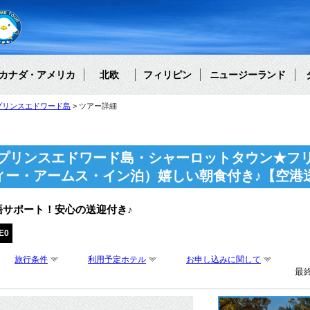
カナダ・アメリカ
北欧
フィリピン
ニュージーランド
プリンスエドワード島
ツアー詳細
プリンスエドワード島・シャーロットタウン★フリ
ィー・アームス・イン泊）嬉しい朝食付き♪【空港
語サポート！安心の送迎付き♪
E0
旅行条件
利用予定ホテル
お申し込みに関して
最終