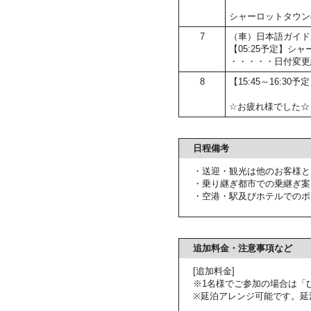
シャーロットタウン
7
（車）日本語ガイド
【05:25予定】
・・・・・日付変更
8
【15:45～16:30
☆お疲れ様でした☆
日程備考
・送迎・観光は他のお客様と
・乗り継ぎ都市での乗継ぎ案
・空港・駅及びホテルでのポ
追加料金・注意事項など
[追加料金]
※1名様でご参加の場合は「
※延泊アレンジ可能です。延