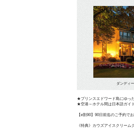
ダンディー
★プリンスエドワード島にゆった
★空港～ホテル間は日本語ガイ
【e割90】90日前迄のご予約でお
《特典》カウズアイスクリーム