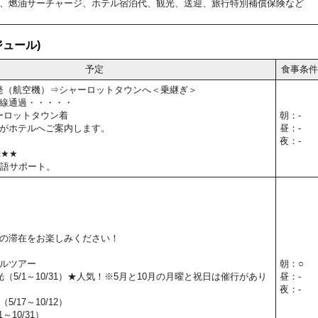
、燃油サーチャージ、ホテル宿泊代、観光、送迎、旅行特別補償保険など
ュール)
予定
食事条件
成田発（航空機）⇒シャーロットタウンへ＜乗継ぎ＞
線通過・・・・・
ャーロットタウン着
朝：-
がホテルへご案内します。
昼：-
夜：-
t★★
本語サポート。
の滞在をお楽しみください！
ルツアー
朝：○
（5/1～10/31）★人気！※5月と10月の月曜と祝日は催行があり
昼：-
夜：-
/17～10/12）
～10/31）