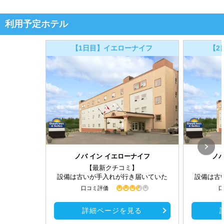
利用予定ホテル
【1日目】イエローナイフ
【2
ノバ イン イエローナイフ
ノバ
【最新クチコミ】
設備は古いが手入れが行き届いていた
設備は古
口コミ評価
口
詳細ページを見る