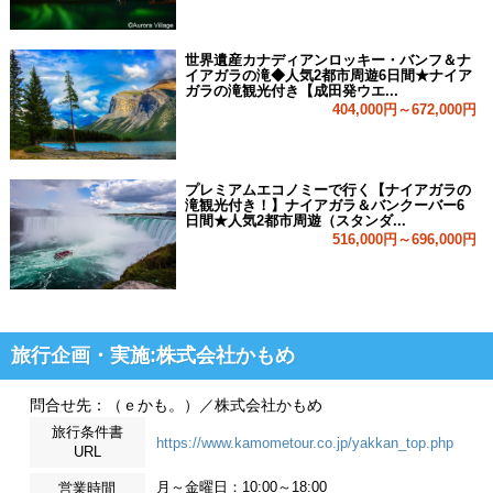
世界遺産カナディアンロッキー・バンフ＆ナ
イアガラの滝◆人気2都市周遊6日間★ナイア
ガラの滝観光付き【成田発ウエ...
404,000円～672,000円
プレミアムエコノミーで行く【ナイアガラの
滝観光付き！】ナイアガラ＆バンクーバー6
日間★人気2都市周遊（スタンダ...
516,000円～696,000円
旅行企画・実施:株式会社かもめ
問合せ先：（ｅかも。）／株式会社かもめ
旅行条件書
https://www.kamometour.co.jp/yakkan_top.php
URL
月～金曜日：10:00～18:00
営業時間