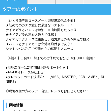
ツアーのポイント
【ひとり旅専用コース／一人部屋追加代金不要】
★初めてのカナダ旅行に最適なベストルート！
ナイアガラとバンフは連泊、自由時間もたっぷり！
★ナイアガラの滝を大迫力で体感！
ナイアガラクルーズに乗船し、迫力満点の滝を間近で観光！
★バンフとナイアガラは空港送迎付きで安心！
シャトルバス利用で空港からの移動もスムーズ
【e割90】出発90日前までのご予約でおひとり様3,000円割引！
●現地滞在中は24時間日本語サポート付き！
●ANAマイレージがたまる！
●クレジットカード決済OK！（VISA、MASTER、JCB、AMEX、DI
NERS）
◎現地在住の方のツアー合流アレンジもお任せください！
関連情報