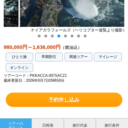
ナイアガラフォールズ（ヘリコプター遊覧より撮影）
980,000円～1,636,000円
（燃油込）
ひとり旅
早期割引
周遊ツアー
マイレージ
オンライン
ツアーコード：PKKACCA-007SACZ1
最終更新日：2026年8月7日05時50分
予約申し込み
ツアーの
日程表
旅行代金
旅行条件
ポイント