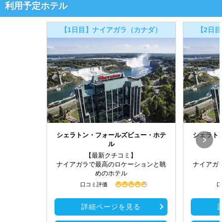
利用予定ホテル
【1日目】ナイアガラ（カナダ）
【2日
シェラトン・フォールズビュー・ホテ
シェラト
ル
【最新クチコミ】
ナイアガラで最高のロケーションと眺
ナイアガ
めのホテル
口コミ評価
口
詳細ページを見る