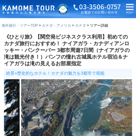
海外旅行・ツアーTOP
カナダ・アメリカ
カナダ
ツアー詳細
《ひとり旅》【関空発ビジネスクラス利用】初めての
カナダ旅行におすすめ！ ナイアガラ・カナディアンロ
ッキー・バンクーバー 3都市周遊7日間（ナイアガラの
滝は観光付き！）バンフの憧れ古城風ホテル宿泊＆ナ
イアガラは滝の見えるお部屋指定
絶景×歴史的なホテル！カナダの魅力を3都市で堪能