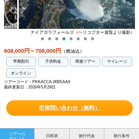
ナイアガラフォールズ（ヘリコプター遊覧より撮影）
608,000円～708,000円
（燃油込）
早期割引
子供料金
周遊ツアー
マイレージ
オンライン
ツアーコード：PKKACCA-009SAA0
最終更新日：2026年5月29日
空席問い合わせ（無料）
ツアーの
日程表
旅行代金
旅行条件
ポイント