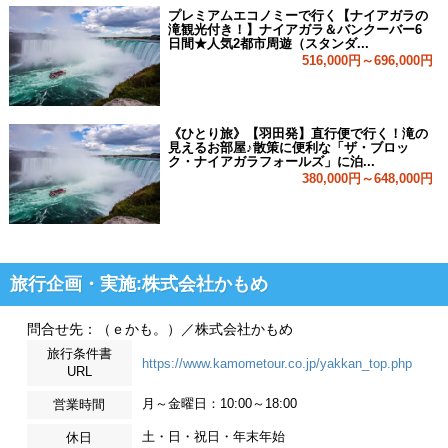
プレミアムエコノミーで行く【ナイアガラの
滝観光付き！】ナイアガラ＆バンクーバー6
日間★人気2都市周遊（スタンダ...
516,000円～696,000円
《ひとり旅》【羽田発】直行便で行く！滝の
見えるお部屋♪散策に便利な「ザ・ブロッ
ク・ナイアガラフォールズ」に泊...
380,000円～648,000円
旅行企画・実施:株式会社かもめ
問合せ先：（ｅかも。）／株式会社かもめ
旅行条件書
https://www.kamometour.co.jp/yakkan_top.php
URL
月～金曜日：10:00～18:00
営業時間
土・日・祝日・年末年始
休日