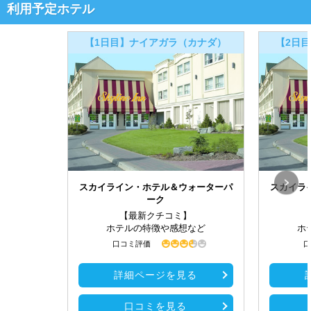
利用予定ホテル
【1日目】ナイアガラ（カナダ）
【2日
スカイライン・ホテル＆ウォーターパ
スカイラ
ーク
【最新クチコミ】
ホテルの特徴や感想など
ホ
口コミ評価
口
詳細ページを見る
口コミを見る