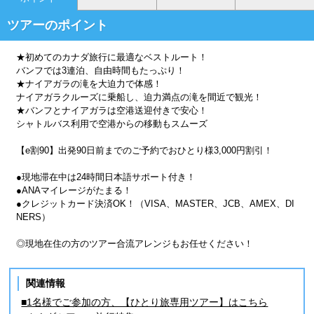
ツアーのポイント
★初めてのカナダ旅行に最適なベストルート！
バンフでは3連泊、自由時間もたっぷり！
★ナイアガラの滝を大迫力で体感！
ナイアガラクルーズに乗船し、迫力満点の滝を間近で観光！
★バンフとナイアガラは空港送迎付きで安心！
シャトルバス利用で空港からの移動もスムーズ
【e割90】出発90日前までのご予約でおひとり様3,000円割引！
●現地滞在中は24時間日本語サポート付き！
●ANAマイレージがたまる！
●クレジットカード決済OK！（VISA、MASTER、JCB、AMEX、DI
NERS）
◎現地在住の方のツアー合流アレンジもお任せください！
関連情報
■1名様でご参加の方、【ひとり旅専用ツアー】はこちら