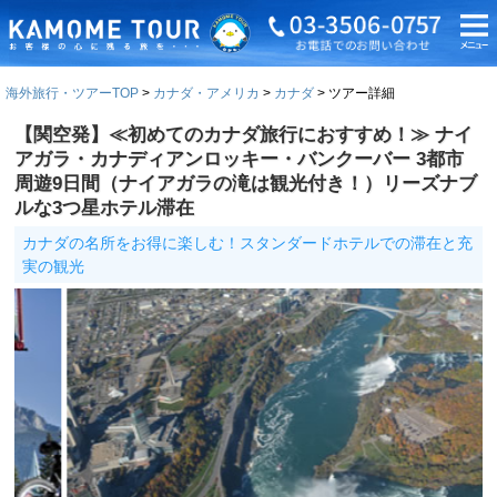
海外旅行・ツアーTOP
カナダ・アメリカ
カナダ
ツアー詳細
【関空発】≪初めてのカナダ旅行におすすめ！≫ ナイ
アガラ・カナディアンロッキー・バンクーバー 3都市
周遊9日間（ナイアガラの滝は観光付き！）リーズナブ
ルな3つ星ホテル滞在
カナダの名所をお得に楽しむ！スタンダードホテルでの滞在と充
実の観光