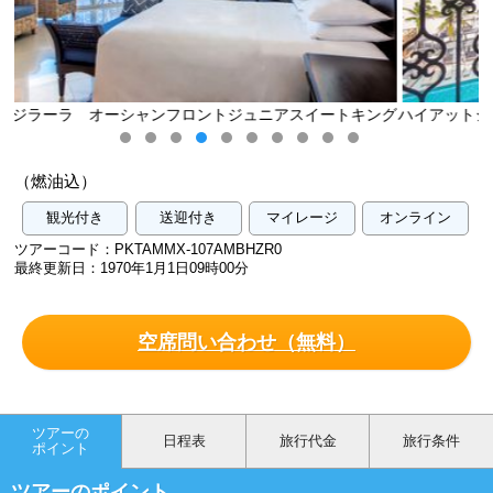
スイートキング
ハイアットジラーラ オーシャンフロントジュニアスイ
客室（イメージ）
（燃油込）
観光付き
送迎付き
マイレージ
オンライン
ツアーコード：PKTAMMX-107AMBHZR0
最終更新日：1970年1月1日09時00分
空席問い合わせ（無料）
ツアーの
日程表
旅行代金
旅行条件
ポイント
ツアーのポイント