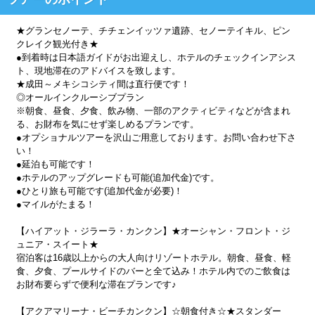
★グランセノーテ、チチェンイッツァ遺跡、セノーテイキル、ピン
クレイク観光付き★
●到着時は日本語ガイドがお出迎えし、ホテルのチェックインアシス
ト、現地滞在のアドバイスを致します。
★成田～メキシコシティ間は直行便です！
◎オールインクルーシブプラン
※朝食、昼食、夕食、飲み物、一部のアクティビティなどが含まれ
る、お財布を気にせず楽しめるプランです。
●オプショナルツアーを沢山ご用意しております。お問い合わせ下さ
い！
●延泊も可能です！
●ホテルのアップグレードも可能(追加代金)です。
●ひとり旅も可能です(追加代金が必要)！
●マイルがたまる！
【ハイアット・ジラーラ・カンクン】★オーシャン・フロント・ジ
ュニア・スイート★
宿泊客は16歳以上からの大人向けリゾートホテル。朝食、昼食、軽
食、夕食、プールサイドのバーと全て込み！ホテル内でのご飲食は
お財布要らずで便利な滞在プランです♪
【アクアマリーナ・ビーチカンクン】☆朝食付き☆★スタンダー