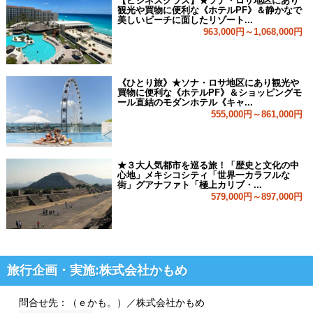
【ビジネスクラス】★ソナ・ロサ地区にあり
観光や買物に便利な《ホテルPF》＆静かなで
美しいビーチに面したリゾート...
963,000円～1,068,000円
《ひとり旅》★ソナ・ロサ地区にあり観光や
買物に便利な《ホテルPF》＆ショッピングモ
ール直結のモダンホテル《キャ...
555,000円～861,000円
★３大人気都市を巡る旅！「歴史と文化の中
心地」メキシコシティ「世界一カラフルな
街」グアナファト「極上カリブ・...
579,000円～897,000円
旅行企画・実施:株式会社かもめ
問合せ先：（ｅかも。）／株式会社かもめ