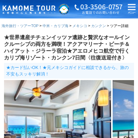
海外旅行・ツアーTOP
中米・カリブ海
メキシコ
カンクン
ツアー詳細
★世界遺産チチェンイッツァ遺跡と贅沢なオールイン
クルーシブの両方を満喫！アクアマリーナ・ビーチ＆
ハイアット・ジラーラ宿泊★アエロメヒコ航空で行く
カリブ海リゾート・カンクン7日間〈往復送迎付き〉
★カード払いOK！★元メキシコガイドに相談できるから、旅の
不安もスッキリ解消！