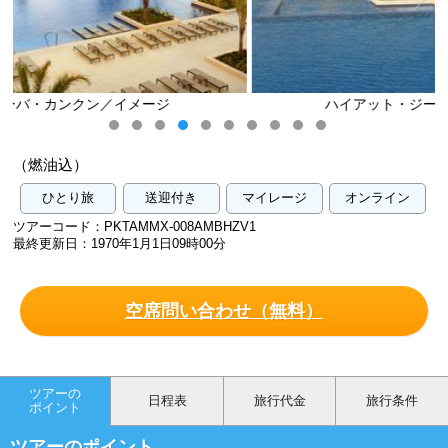
ハイアット・ジーバ・カンクン／イメージ
（燃油込）
ひとり旅
送迎付き
マイレージ
オンライン
ツアーコード：PKTAMMX-008AMBHZV1
最終更新日：1970年1月1日09時00分
空席問い合わせ（無料）
ツアーの
日程表
旅行代金
旅行条件
ポイント
ツアーのポイント