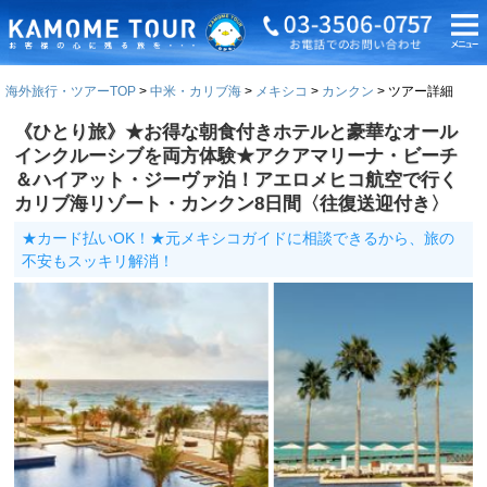
海外旅行・ツアーTOP
中米・カリブ海
メキシコ
カンクン
ツアー詳細
《ひとり旅》★お得な朝食付きホテルと豪華なオール
インクルーシブを両方体験★アクアマリーナ・ビーチ
＆ハイアット・ジーヴァ泊！アエロメヒコ航空で行く
カリブ海リゾート・カンクン8日間〈往復送迎付き〉
★カード払いOK！★元メキシコガイドに相談できるから、旅の
不安もスッキリ解消！