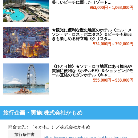
美しいビーチに面したリゾート...
963,000円～1,068,000円
★観光に便利な歴史地区のホテル《エル・メ
ソン・デ・ロス・ポエタス》＆ビーチも街歩
きも楽しめる好立地《クリスタ...
534,000円～792,000円
《ひとり旅》★ソナ・ロサ地区にあり観光や
買物に便利な《ホテルPF》＆ショッピングモ
ール直結のモダンホテル《キャ...
555,000円～933,000円
旅行企画・実施:株式会社かもめ
問合せ先：（ｅかも。）／株式会社かもめ
旅行条件書
https://www.kamometour.co.jp/yakkan_top.php