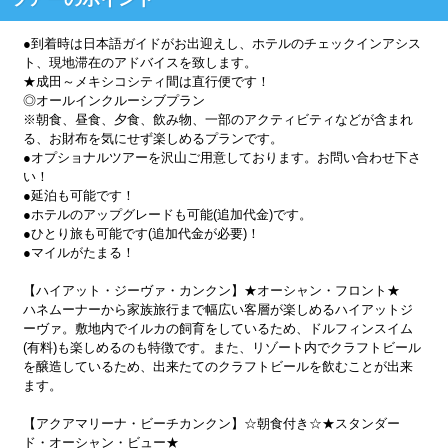
●到着時は日本語ガイドがお出迎えし、ホテルのチェックインアシス
ト、現地滞在のアドバイスを致します。
★成田～メキシコシティ間は直行便です！
◎オールインクルーシブプラン
※朝食、昼食、夕食、飲み物、一部のアクティビティなどが含まれ
る、お財布を気にせず楽しめるプランです。
●オプショナルツアーを沢山ご用意しております。お問い合わせ下さ
い！
●延泊も可能です！
●ホテルのアップグレードも可能(追加代金)です。
●ひとり旅も可能です(追加代金が必要)！
●マイルがたまる！
【ハイアット・ジーヴァ・カンクン】★オーシャン・フロント★
ハネムーナーから家族旅行まで幅広い客層が楽しめるハイアットジ
ーヴァ。敷地内でイルカの飼育をしているため、ドルフィンスイム
(有料)も楽しめるのも特徴です。また、リゾート内でクラフトビール
を醸造しているため、出来たてのクラフトビールを飲むことが出来
ます。
【アクアマリーナ・ビーチカンクン】☆朝食付き☆★スタンダー
ド・オーシャン・ビュー★