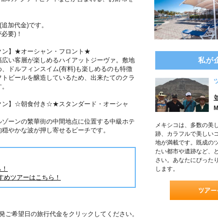
(追加代金)です。
必要)！
クン】★オーシャン・フロント★
私が
幅広い客層が楽しめるハイアットジーヴァ。敷地
、ドルフィンスイム(有料)も楽しめるのも特徴
フトビールを醸造しているため、出来たてのクラ
す。
クン】☆朝食付き☆★スタンダード・オーシャ
M
ルゾーンの繁華街の中間地点に位置する中級ホテ
メキシコは、多数の美
的穏やかな波が押し寄せるビーチです。
跡、カラフルで美しい
地が満載です。既成の
たい都市や遺跡など、
さい。あなたにぴった
ら！
します。
すめツアーはこちら！
出発ご希望日の旅行代金をクリックしてください。