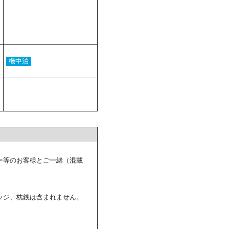
機中泊
ー等のお客様とご一緒（混載
ッジ、枕銭は含まれません。