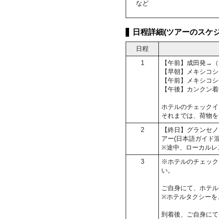
など
日程詳細(ツアーのスケジ
日程
1
【午前】成田発→（
【早朝】メキシコシ
【午前】メキシコシ
【午後】カンクン着
ホテルのチェックイン
それまでは、荷物を
2
【終日】グランセノ
アー(日本語ガイド混
※途中、ローカルレ
3
※ホテルのチェック
い。
ご自身にて、ホテル
※ホテルタクシーを
到着後、ご自身にて