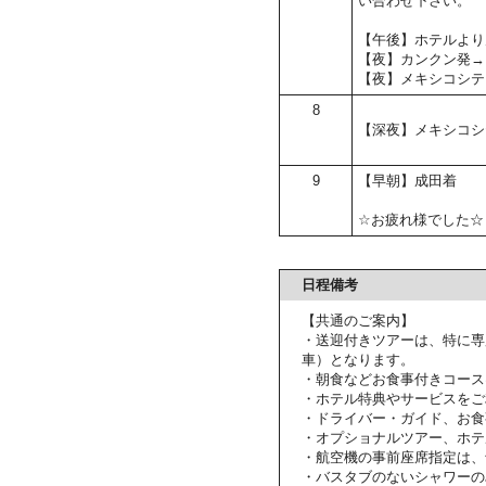
い合わせ下さい。
【午後】ホテルより
【夜】カンクン発→
【夜】メキシコシテ
8
【深夜】メキシコシ
9
【早朝】成田着
☆お疲れ様でした☆
日程備考
【共通のご案内】
・送迎付きツアーは、特に専
車）となります。
・朝食などお食事付きコース
・ホテル特典やサービスをご
・ドライバー・ガイド、お食
・オプショナルツアー、ホテ
・航空機の事前座席指定は、
・バスタブのないシャワーの