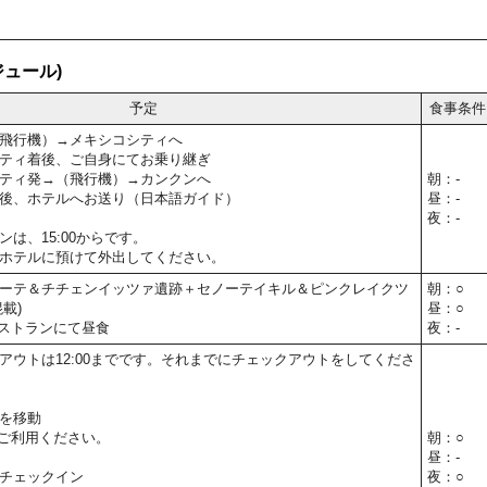
ュール)
予定
食事条件
飛行機）→メキシコシティへ
ティ着後、ご自身にてお乗り継ぎ
ティ発→（飛行機）→カンクンへ
朝：-
後、ホテルへお送り（日本語ガイド）
昼：-
夜：-
は、15:00からです。
ホテルに預けて外出してください。
ーテ＆チチェンイッツァ遺跡＋セノーテイキル＆ピンクレイクツ
朝：○
載)
昼：○
ストランにて昼食
夜：-
アウトは12:00までです。それまでにチェックアウトをしてくださ
を移動
ご利用ください。
朝：○
昼：-
チェックイン
夜：○