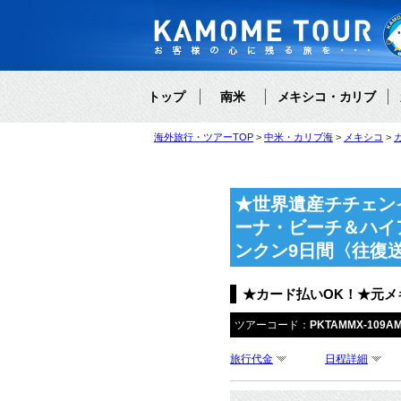
トップ
南米
メキシコ・カリブ
海外旅行・ツアーTOP
中米・カリブ海
メキシコ
★世界遺産チチェン
ーナ・ビーチ＆ハイ
ンクン9日間〈往復
★カード払いOK！★元
ツアーコード：
PKTAMMX-109A
旅行代金
日程詳細