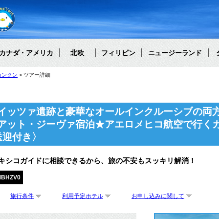
カナダ・アメリカ
北欧
フィリピン
ニュージーランド
カンクン
ツアー詳細
イッツァ遺跡と豪華なオールインクルーシブの両
アット・ジーヴァ宿泊★アエロメヒコ航空で行く
送迎付き〉
メキシコガイドに相談できるから、旅の不安もスッキリ解消！
MBHZV0
旅行条件
利用予定ホテル
お申し込みに関して