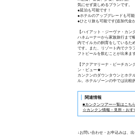
気にせず楽しめるプランです。
●延泊も可能です！
●ホテルのアップグレードも可能
●ひとり旅も可能です(追加代金が
【ハイアット・ジーヴァ・カン
ハネムーナーから家族旅行まで
内でイルカの飼育をしているため
です。また、リゾート内でクラ
フトビールを飲むことが出来ま
【アクアマリーナ・ビーチカン
ン・ビュー★
カンクンのダウンタウンとホテ
ル。ホテルゾーンの中では比較
関連情報
■カンクンツアー一覧はこち
☆カンクン情報・見所・おす
↓お問い合わせ・お申込みは、