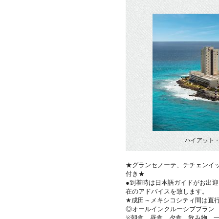
ハイアット
★グランセノーテ、チチェンイ
付き★
●到着時は日本語ガイドがお出
在のアドバイスを致します。
★成田～メキシコシティ間は直
◎オールインクルーシブプラン
※朝食、昼食、夕食、飲み物、