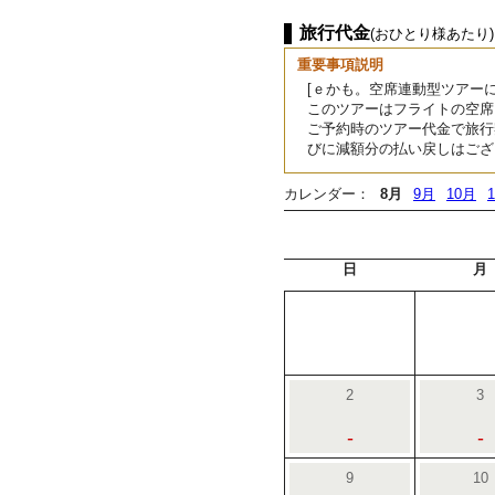
旅行代金
(おひとり様あたり)
重要事項説明
[ｅかも。空席連動型ツアーに
このツアーはフライトの空席
ご予約時のツアー代金で旅行
びに減額分の払い戻しはござ
カレンダー：
8月
9月
10月
日
月
2
3
-
-
9
10