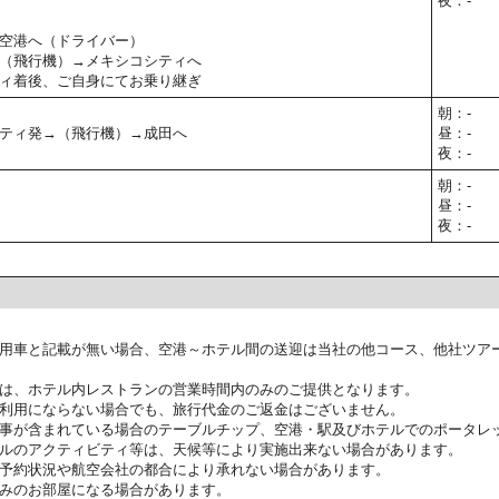
夜：-
空港へ（ドライバー）
（飛行機）→メキシコシティへ
ィ着後、ご自身にてお乗り継ぎ
朝：-
ティ発→（飛行機）→成田へ
昼：-
夜：-
朝：-
昼：-
夜：-
用車と記載が無い場合、空港～ホテル間の送迎は当社の他コース、他社ツア
は、ホテル内レストランの営業時間内のみのご提供となります。
利用にならない場合でも、旅行代金のご返金はございません。
事が含まれている場合のテーブルチップ、空港・駅及びホテルでのポータレ
ルのアクティビティ等は、天候等により実施出来ない場合があります。
予約状況や航空会社の都合により承れない場合があります。
みのお部屋になる場合があります。