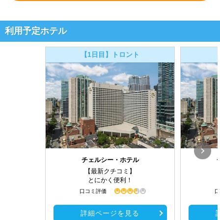
利用予定ホテル
【1日目】トロント
チェルシー・ホテル
【最新クチコミ】
とにかく便利！
口コミ評価
口
詳細ページを見る