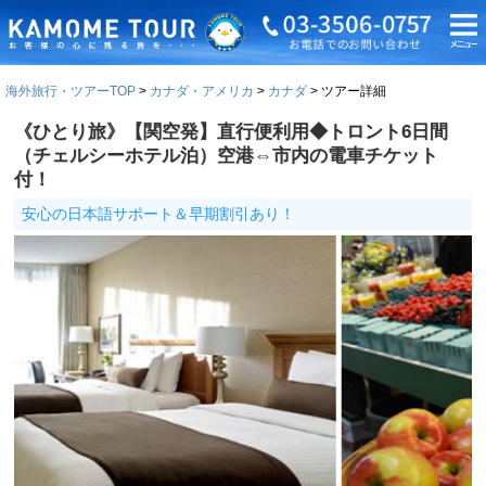
海外旅行・ツアーTOP
カナダ・アメリカ
カナダ
ツアー詳細
《ひとり旅》【関空発】直行便利用◆トロント6日間
（チェルシーホテル泊）空港⇔市内の電車チケット
付！
安心の日本語サポート＆早期割引あり！