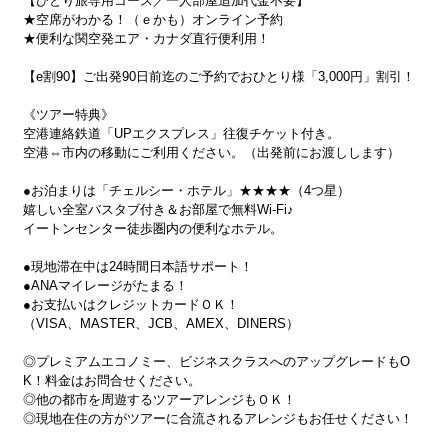
【ひとり旅専用コース／一人部屋追加代金不要】
★空席がわかる！（ｅかも）オンライン予約
★便利な関空発エア・カナダ直行便利用！
【e割90】ご出発90日前迄のご予約でおひとり様「3,000円」割引！
《ツアー特典》
空港連絡鉄道「UPエクスプレス」往復チケット付き。
空港⇔市内の移動にご利用ください。（出発前にお渡しします）
●お泊まりは「チェルシー・ホテル」★★★★（4つ星）
嬉しい全室バスタブ付き＆お部屋で無料Wi-Fi♪
イートンセンター徒歩圏内の便利なホテル。
●現地滞在中は24時間日本語サポート！
●ANAマイレージがたまる！
●お支払いはクレジットカードＯＫ！
（VISA、MASTER、JCB、AMEX、DINERS）
◎プレミアムエコノミー、ビジネスクラスへのアップグレードもO
K！料金はお問合せください。
◎他の都市を周遊するツアーアレンジもＯＫ！
◎現地在住の方がツアーに合流されるアレンジもお任せください！