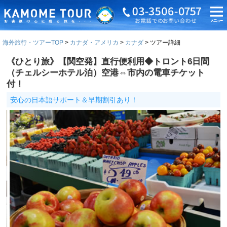
海外旅行・ツアーTOP
カナダ・アメリカ
カナダ
ツアー詳細
《ひとり旅》【関空発】直行便利用◆トロント6日間
（チェルシーホテル泊）空港⇔市内の電車チケット
付！
安心の日本語サポート＆早期割引あり！