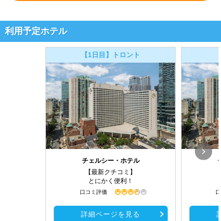
利用予定ホテル
【1日目】トロント
チェルシー・ホテル
【最新クチコミ】
とにかく便利！
口コミ評価
口
詳細ページを見る