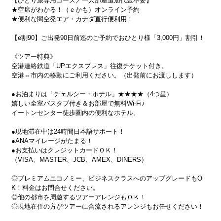
【ひとり旅専用コース／一人部屋追加代金不要】
★空席がわかる！（ｅかも）オンライン予約
★便利な関空発エア・カナダ直行便利用！
【e割90】ご出発90日前迄のご予約でおひとり様「3,000円」割引！
《ツアー特典》
空港連絡鉄道「UPエクスプレス」往復チケット付き。
空港⇔市内の移動にご利用ください。（出発前にお渡しします）
●お泊まりは「チェルシー・ホテル」★★★★（4つ星）
嬉しい全室バスタブ付き＆お部屋で無料Wi-Fi♪
イートンセンター徒歩圏内の便利なホテル。
●現地滞在中は24時間日本語サポート！
●ANAマイレージがたまる！
●お支払いはクレジットカードＯＫ！
（VISA、MASTER、JCB、AMEX、DINERS）
◎プレミアムエコノミー、ビジネスクラスへのアップグレードもO
K！料金はお問合せください。
◎他の都市を周遊するツアーアレンジもＯＫ！
◎現地在住の方がツアーに合流されるアレンジもお任せください！