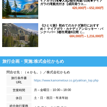
イアガラの滝◆人気2都市周遊7日間★ナイア
ガラの滝観光付き【成田発ウエ...
420,000円～652,000円
《ひとり旅》初めてのカナダ旅行におすす
め！ ナイアガラ・カナディアンロッキー・バ
ンクーバー 3都市周遊8日間（...
684,000円～1,216,000円
旅行企画・実施:株式会社かもめ
問合せ先：（ｅかも。）／株式会社かもめ
旅行条件書
https://www.kamometour.co.jp/yakkan_top.php
URL
月～金曜日：10:00～18:00
営業時間
土・日・祝日・年末年始
休日
総合旅行業務