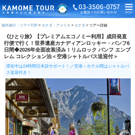
海外旅行・ツアーTOP
カナダ・アメリカ
カナダ
ツアー詳細
《ひとり旅》【プレミアムエコノミー利用】成田発直
行便で行く！世界遺産カナディアンロッキー・バンフ6
日間◆2026年全面改装済み！リムロック バンフ エンブ
レム コレクション泊＜空港シャトルバス送迎付＞
滞在中は24時間日本語サポート！／空港～ホテル間はシャトルバ
ス送迎付き！