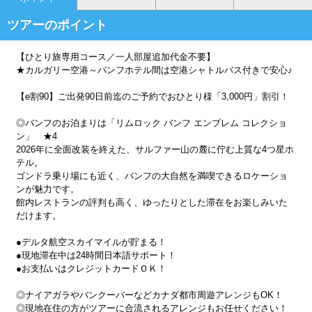
ツアーのポイント
【ひとり旅専用コース／一人部屋追加代金不要】
★カルガリー空港～バンフホテル間は空港シャトルバス付きで安心♪
【e割90】ご出発90日前迄のご予約でおひとり様「3,000円」割引！
◎バンフのお泊まりは「リムロック バンフ エンブレム コレクショ
ン」 ★4
2026年に全面改装を終えた、サルファー山の麓に佇む上質な4つ星ホ
テル。
ゴンドラ乗り場にも近く、バンフの大自然を満喫できるロケーショ
ンが魅力です。
館内レストランの評判も高く、ゆったりとした滞在をお楽しみいた
だけます。
●デルタ航空スカイマイルが貯まる！
●現地滞在中は24時間日本語サポート！
●お支払いはクレジットカードＯＫ！
◎ナイアガラやバンクーバーなどカナダ都市周遊アレンジもOK！
◎現地在住の方がツアーに合流されるアレンジもお任せください！