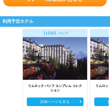
利用予定ホテル
【1日目】バンフ
リムロック バンフ エンブレム コレク
リムロック
ション
詳細ページを見る