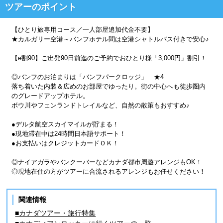
ツアーのポイント
【ひとり旅専用コース／一人部屋追加代金不要】
★カルガリー空港～バンフホテル間は空港シャトルバス付きで安心♪
【e割90】ご出発90日前迄のご予約でおひとり様「3,000円」割引！
◎バンフのお泊まりは「バンフパークロッジ」 ★4
落ち着いた内装＆広めのお部屋でゆったり。街の中心へも徒歩圏内
のグレードアップホテル。
ボウ川やフェンランドトレイルなど、自然の散策もおすすめ♪
●デルタ航空スカイマイルが貯まる！
●現地滞在中は24時間日本語サポート！
●お支払いはクレジットカードＯＫ！
◎ナイアガラやバンクーバーなどカナダ都市周遊アレンジもOK！
◎現地在住の方がツアーに合流されるアレンジもお任せください！
関連情報
■カナダツアー・旅行特集