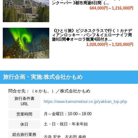
ンクーバー 3都市周遊8日間（...
684,000円～1,216,000円
《ひとり旅》ビジネスクラスで行く！カナデ
ィアンロッキー・バンフ＆イエローナイフ周
遊8日間◆オーロラ観賞4回付き...
1,028,000円～1,520,000円
旅行企画・実施:株式会社かもめ
問合せ先：（ｅかも。）／株式会社かもめ
旅行条件書
https://www.kamometour.co.jp/yakkan_top.php
URL
月～金曜日：10:00～18:00
営業時間
土・日・祝日・年末年始
休日
総合旅行業務
古寺 宏史、左右田 幸枝