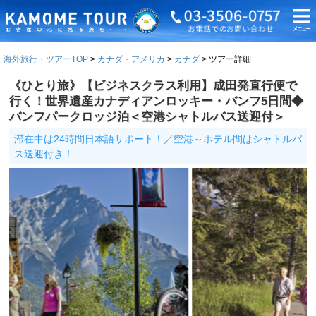
海外旅行・ツアーTOP
カナダ・アメリカ
カナダ
ツアー詳細
《ひとり旅》【ビジネスクラス利用】成田発直行便で
行く！世界遺産カナディアンロッキー・バンフ5日間◆
バンフパークロッジ泊＜空港シャトルバス送迎付＞
滞在中は24時間日本語サポート！／空港～ホテル間はシャトルバ
ス送迎付き！