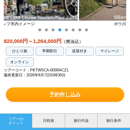
ボウ川沿いを歩く/イメージ
820,000円～1,264,000円
（燃油込）
ひとり旅
早期割引
送迎付き
マイレージ
オンライン
ツアーコード：PKTWSCA-005RACZ1
最終更新日：2026年8月7日01時30分
予約申し込み
ツアーの
日程表
旅行代金
旅行条件
ポイント