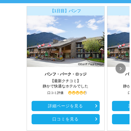
【1日目】バンフ
バンフ・パーク・ロッジ
バ
【最新クチコミ】
静かで快適なホテルでした
静か
口コミ評価
口
詳細ページを見る
口コミを見る