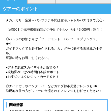
ツアーのポイント
★カルガリー空港～バンフホテル間は空港シャトルバス付きで安心♪
【e割90】ご出発90日前迄のご予約でおひとり様「3,000円」割引！
◎バンフのお泊まりは「フェアモント・バンフ・スプリングス」
★4
ガイドブックでも必ず紹介される、カナダを代表する古城風のホテ
ル。
至福の時をお過ごしください。
●デルタ航空スカイマイルが貯まる！
●現地滞在中は24時間日本語サポート！
●お支払いはクレジットカードＯＫ！
◎ナイアガラやバンクーバーなどカナダ都市周遊アレンジもOK！
◎現地在住の方がツアーに合流されるアレンジもお任せください！
関連情報