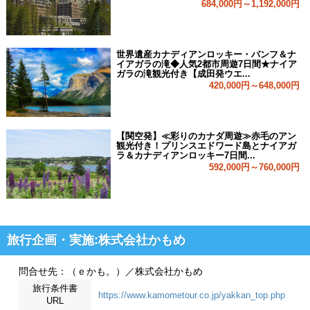
684,000円～1,192,000円
世界遺産カナディアンロッキー・バンフ＆ナ
イアガラの滝◆人気2都市周遊7日間★ナイア
ガラの滝観光付き【成田発ウエ...
420,000円～648,000円
【関空発】≪彩りのカナダ周遊≫赤毛のアン
観光付き！プリンスエドワード島とナイアガ
ラ＆カナディアンロッキー7日間...
592,000円～760,000円
旅行企画・実施:株式会社かもめ
問合せ先：（ｅかも。）／株式会社かもめ
旅行条件書
https://www.kamometour.co.jp/yakkan_top.php
URL