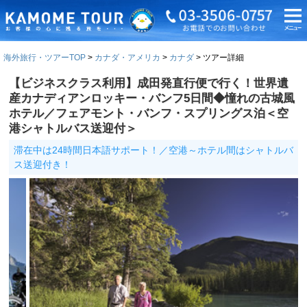
海外旅行・ツアーTOP
カナダ・アメリカ
カナダ
ツアー詳細
【ビジネスクラス利用】成田発直行便で行く！世界遺
産カナディアンロッキー・バンフ5日間◆憧れの古城風
ホテル／フェアモント・バンフ・スプリングス泊＜空
港シャトルバス送迎付＞
滞在中は24時間日本語サポート！／空港～ホテル間はシャトルバ
ス送迎付き！