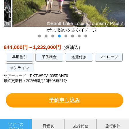
ボウ川沿いを歩く/イメージ
844,000円～1,232,000円
（燃油込）
早期割引
子供料金
送迎付き
マイレージ
オンライン
ツアーコード：PKTWSCA-005RAHZ0
最終更新日：2026年8月10日03時21分
予約申し込み
ツアーの
日程表
旅行代金
旅行条件
ポイント