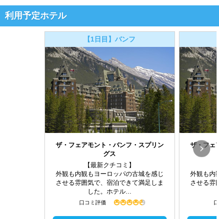
利用予定ホテル
【1日目】バンフ
ザ・フェアモント・バンフ・スプリン
ザ・フェ
グス
【最新クチコミ】
外観も内観もヨーロッパの古城を感じ
外観も内
させる雰囲気で、宿泊できて満足しま
させる雰
した。ホテル...
口コミ評価
口