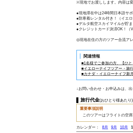
※現地でお渡しします。内容は
●現地滞在中は24時間日本語サ
●防寒着レンタル付き！（イエロ
●デルタ航空スカイマイルが貯ま
●クレジットカード決済OK！（VIS
◎現地在住の方のツアー合流ア
関連情報
■1名様でご参加の方、【ひ
■イエローナイフツアー・旅
■カナダ・イエローナイフ新
↓お問い合わせ・お申込みは、
旅行代金
(おひとり様あたり)
重要事項説明
このツアーはフライトの空席
カレンダー：
8月
9月
10月