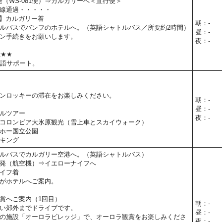
田発（WS-081便）⇒カルガリーへ＜直行便＞
線通過・・・・・
0予定】カルガリー着
朝：-
ルバスでバンフのホテルへ。（英語シャトルバス／所要約2時間）
昼：-
ン手続きをお願いします。
夜：-
t★★
本語サポート。
ンロッキーの滞在をお楽しみください。
朝：-
昼：-
ルツアー
夜：-
コロンビア大氷原観光（雪上車とスカイウォーク）
ホー国立公園
キング
ルバスでカルガリー空港へ。（英語シャトルバス）
発（航空機）⇒イエローナイフへ
イフ着
がホテルへご案内。
賞へご案内（1回目）
朝：-
い郊外までドライブです。
昼：-
の施設「オーロラビレッジ」で、オーロラ観賞をお楽しみくださ
夜：-