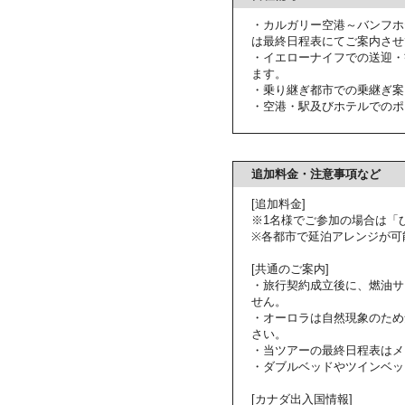
・カルガリー空港～バンフホ
は最終日程表にてご案内させ
・イエローナイフでの送迎・
ます。
・乗り継ぎ都市での乗継ぎ案
・空港・駅及びホテルでのポ
追加料金・注意事項など
[追加料金]
※1名様でご参加の場合は「
※各都市で延泊アレンジが可
[共通のご案内]
・旅行契約成立後に、燃油サ
せん。
・オーロラは自然現象のため
さい。
・当ツアーの最終日程表はメ
・ダブルベッドやツインベッ
[カナダ出入国情報]