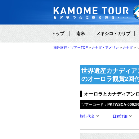
トップ
南米
メキシコ・カリブ
海外旅行・ツアーTOP
カナダ・アメリカ
カナダ
世界遺産カナディア
のオーロラ観賞2回
オーロラとカナディアン
ツアーコード：
PKTWSCA-006Z
旅行代金
日程詳細