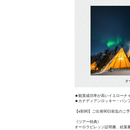
オ
★観賞成功率が高いイエローナ
★カナディアンロッキー・バン
【e割90】ご出発90日前迄のご予
《ツアー特典》
オーロラビレッジ証明書、絵葉