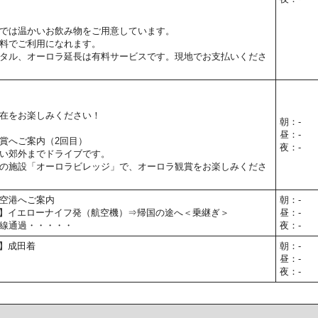
では温かいお飲み物をご用意しています。
料でご利用になれます。
タル、オーロラ延長は有料サービスです。現地でお支払いくださ
在をお楽しみください！
朝：-
昼：-
賞へご案内（2回目）
夜：-
い郊外までドライブです。
の施設「オーロラビレッジ」で、オーロラ観賞をお楽しみくださ
空港へご案内
朝：-
00予定】イエローナイフ発（航空機）⇒帰国の途へ＜乗継ぎ＞
昼：-
線通過・・・・・
夜：-
予定】成田着
朝：-
昼：-
夜：-