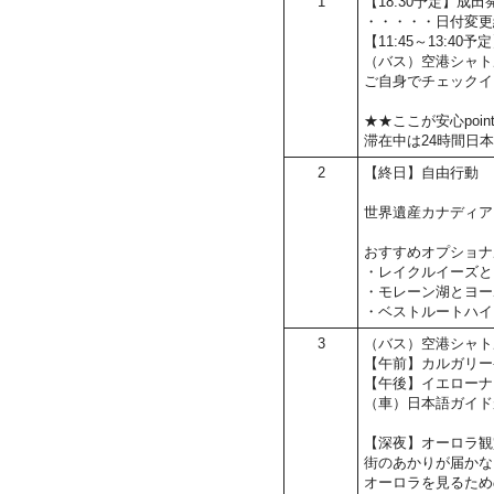
1
【18:30予定】成
・・・・・日付変更
【11:45～13:4
（バス）空港シャト
ご自身でチェックイ
★★ここが安心poin
滞在中は24時間日
2
【終日】自由行動
世界遺産カナディア
おすすめオプショナ
・レイクルイーズと
・モレーン湖とヨー
・ベストルートハイ
3
（バス）空港シャト
【午前】カルガリー
【午後】イエローナ
（車）日本語ガイド
【深夜】オーロラ観
街のあかりが届かな
オーロラを見るため