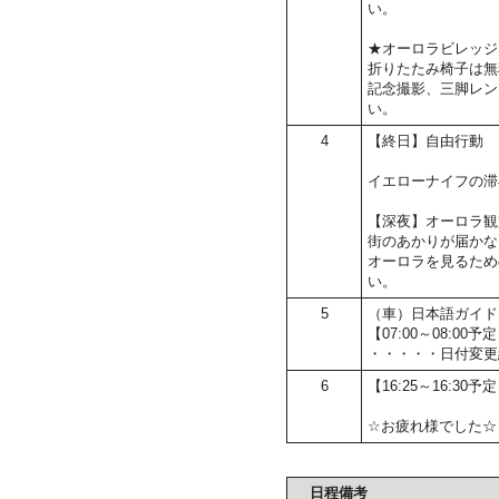
い。
★オーロラビレッジ
折りたたみ椅子は無
記念撮影、三脚レン
い。
4
【終日】自由行動
イエローナイフの滞
【深夜】オーロラ観
街のあかりが届かな
オーロラを見るため
い。
5
（車）日本語ガイド
【07:00～08:
・・・・・日付変更
6
【16:25～16:30
☆お疲れ様でした☆
日程備考