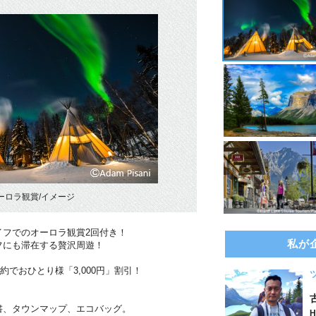
ーロラ観賞/イメージ
イフでのオーロラ観賞2回付き！
私が
フにも滞在する贅沢周遊！
約でおひとり様「3,000円」割引！
書、タウンマップ、エコバッグ。
H