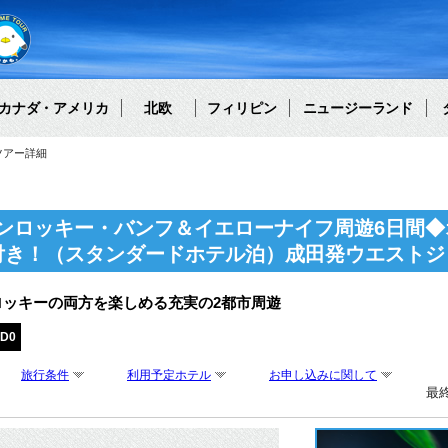
カナダ・アメリカ
北欧
フィリピン
ニュージーランド
ツアー詳細
ンロッキー・バンフ＆イエローナイフ周遊6日間◆
付き！（スタンダードホテル泊）成田発ウエストジ
ロッキーの両方を楽しめる充実の2都市周遊
RD0
旅行条件
利用予定ホテル
お申し込みに関して
最終