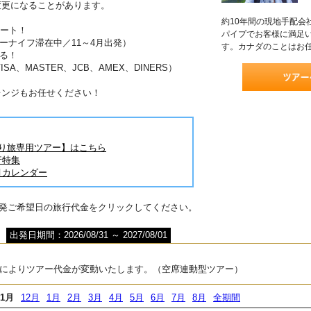
変更になることがあります。
約10年間の現地手配会
ポート！
パイプでお客様に満足
ーナイフ滞在中／11～4月出発）
す。カナダのことはお
る！
A、MASTER、JCB、AMEX、DINERS）
レンジもお任せください！
とり旅専用ツアー】はこちら
行特集
月カレンダー
出発ご希望日の旅行代金をクリックしてください。
出発日期間：2026/08/31 ～ 2027/08/01
によりツアー代金が変動いたします。（空席連動型ツアー）
11月
12月
1月
2月
3月
4月
5月
6月
7月
8月
全期間