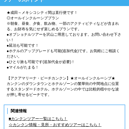
★成田～メキシコシティ間は直行便です！
◎オールインクルーシブプラン
※朝食、昼食、夕食、飲み物、一部のアクティビティなどが含まれ
る、お財布を気にせず楽しめるプランです。
●オプショナルツアーを沢山ご用意しております。お問い合わせ下さ
い！
●延泊も可能です！
●ホテルのアップグレードも可能(追加代金)です。お気軽にご相談く
ださい。
●ひとり旅も可能です(追加代金が必要)！
●マイルがたまる！
【アクアマリーナ・ビーチカンクン】★オールインクルーシブ★
カンクンのダウンタウンとホテルゾーンの繁華街の中間地点に位置
するスタンダードホテル。ホテルゾーンの中では比較的穏やかな波
が押し寄せるビーチです。
関連情報
■カンクンツアー一覧はこちら！
☆カンクン情報・見所・おすすめツアーはこちら！