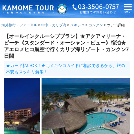
海外旅行・ツアーTOP
中米・カリブ海
メキシコ
カンクン
ツアー詳細
【オールインクルーシブプラン】★アクアマリーナ・
ビーチ《スタンダード・オーシャン・ビュー》宿泊★
アエロメヒコ航空で行くカリブ海リゾート・カンクン7
日間
★カード払いOK！★元メキシコガイドに相談できるから、旅の
不安もスッキリ解消！