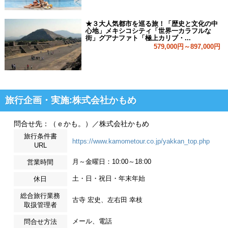
★３大人気都市を巡る旅！「歴史と文化の中
心地」メキシコシティ「世界一カラフルな
街」グアナファト「極上カリブ・...
579,000円～897,000円
旅行企画・実施:株式会社かもめ
問合せ先：（ｅかも。）／株式会社かもめ
旅行条件書
https://www.kamometour.co.jp/yakkan_top.php
URL
月～金曜日：10:00～18:00
営業時間
土・日・祝日・年末年始
休日
総合旅行業務
古寺 宏史、左右田 幸枝
取扱管理者
メール、電話
問合せ方法